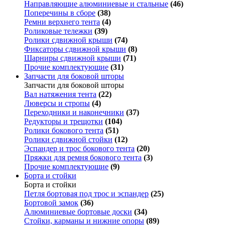
Направляющие алюминиевые и стальные
(46)
Поперечины в сборе
(38)
Ремни верхнего тента
(4)
Роликовые тележки
(39)
Ролики сдвижной крыши
(74)
Фиксаторы сдвижной крыши
(8)
Шарниры сдвижной крыши
(71)
Прочие комплектующие
(31)
Запчасти для боковой шторы
Запчасти для боковой шторы
Вал натяжения тента
(22)
Люверсы и стропы
(4)
Переходники и наконечники
(37)
Редукторы и трещотки
(104)
Ролики бокового тента
(51)
Ролики сдвижной стойки
(12)
Эспандер и трос бокового тента
(20)
Пряжки для ремня бокового тента
(3)
Прочие комплектующие
(9)
Борта и стойки
Борта и стойки
Петля бортовая под трос и эспандер
(25)
Бортовой замок
(36)
Алюминиевые бортовые доски
(34)
Стойки, карманы и нижние опоры
(89)