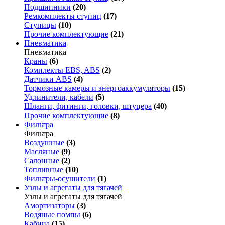
Подшипники
(20)
Ремкомплекты ступиц
(17)
Ступицы
(10)
Прочие комплектующие
(21)
Пневматика
Пневматика
Краны
(6)
Комплекты EBS, ABS
(2)
Датчики ABS
(4)
Тормозные камеры и энергоаккумуляторы
(15)
Удлинители, кабели
(5)
Шланги, фитинги, головки, штуцера
(40)
Прочие комплектующие
(8)
Фильтра
Фильтра
Воздушные
(3)
Масляные
(9)
Салонные
(2)
Топливные
(10)
Фильтры-осушители
(1)
Узлы и агрегаты для тягачей
Узлы и агрегаты для тягачей
Амортизаторы
(3)
Водяные помпы
(6)
Кабина
(15)