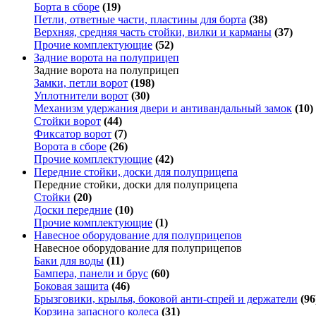
Борта в сборе
(19)
Петли, ответные части, пластины для борта
(38)
Верхняя, средняя часть стойки, вилки и карманы
(37)
Прочие комплектующие
(52)
Задние ворота на полуприцеп
Задние ворота на полуприцеп
Замки, петли ворот
(198)
Уплотнители ворот
(30)
Механизм удержания двери и антивандальный замок
(10)
Стойки ворот
(44)
Фиксатор ворот
(7)
Ворота в сборе
(26)
Прочие комплектующие
(42)
Передние стойки, доски для полуприцепа
Передние стойки, доски для полуприцепа
Стойки
(20)
Доски передние
(10)
Прочие комплектующие
(1)
Навесное оборудование для полуприцепов
Навесное оборудование для полуприцепов
Баки для воды
(11)
Бампера, панели и брус
(60)
Боковая защита
(46)
Брызговики, крылья, боковой анти-спрей и держатели
(96
Корзина запасного колеса
(31)