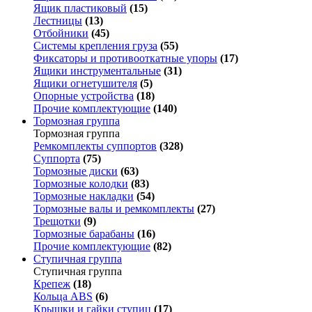
Ящик пластиковый
(15)
Лестницы
(13)
Отбойники
(45)
Системы крепления груза
(55)
Фиксаторы и противооткатные упоры
(17)
Ящики инструментальные
(31)
Ящики огнетушителя
(5)
Опорные устройства
(18)
Прочие комплектующие
(140)
Тормозная группа
Тормозная группа
Ремкомплекты суппортов
(328)
Суппорта
(75)
Тормозные диски
(63)
Тормозные колодки
(83)
Тормозные накладки
(54)
Тормозные валы и ремкомплекты
(27)
Трещотки
(9)
Тормозные барабаны
(16)
Прочие комплектующие
(82)
Ступичная группа
Ступичная группа
Крепеж
(18)
Кольца ABS
(6)
Крышки и гайки ступиц
(17)