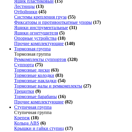
Ящик пластиковый
(15)
Лестницы
(13)
Отбойники
(45)
Системы крепления груза
(55)
Фиксаторы и противооткатные упоры
(17)
Ящики инструментальные
(31)
Ящики огнетушителя
(5)
Опорные устройства
(18)
Прочие комплектующие
(140)
Тормозная группа
Тормозная группа
Ремкомплекты суппортов
(328)
Суппорта
(75)
Тормозные диски
(63)
Тормозные колодки
(83)
Тормозные накладки
(54)
Тормозные валы и ремкомплекты
(27)
Трещотки
(9)
Тормозные барабаны
(16)
Прочие комплектующие
(82)
Ступичная группа
Ступичная группа
Крепеж
(18)
Кольца ABS
(6)
Крышки и гайки ступиц
(17)