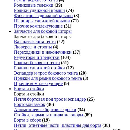
Роликовые тележки
(39)
Ролики сдвижной крыши
(74)
Фиксаторы сдвижной крыши
(8)
Шарниры сдвижной крыши
(71)
Прочие комплектующие
(31)
Запчасти для боковой шторы
Запчасти для боковой шторы
Вал натяжения тента
(22)
Люверсы и стропы
(4)
Переходники и наконечники
(37)
Редукторы и трещотки
(104)
Ролики бокового тента
(51)
Ролики сдвижной стойки
(12)
Эспандер и трос бокового тента
(20)
Пряжки для ремня бокового тента
(3)
Прочие комплектующие
(9)
Борта и стойки
Борта и стойки
Петля бортовая под трос и эспандер
(25)
Бортовой замок
(36)
Алюминиевые бортовые доски
(34)
Стойки, карманы и нижние опоры
(89)
Борта в сборе
(19)
Петли, ответные части, пластины для борта
(38)