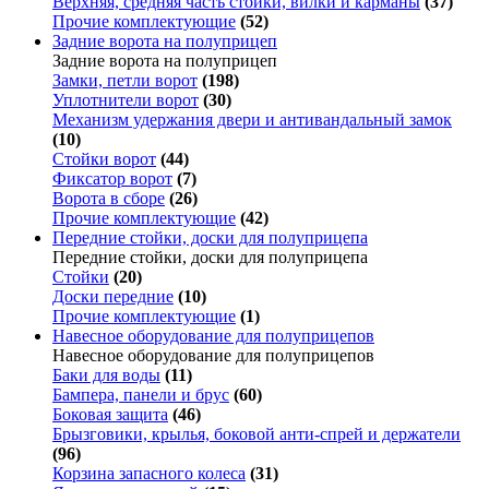
Верхняя, средняя часть стойки, вилки и карманы
(37)
Прочие комплектующие
(52)
Задние ворота на полуприцеп
Задние ворота на полуприцеп
Замки, петли ворот
(198)
Уплотнители ворот
(30)
Механизм удержания двери и антивандальный замок
(10)
Стойки ворот
(44)
Фиксатор ворот
(7)
Ворота в сборе
(26)
Прочие комплектующие
(42)
Передние стойки, доски для полуприцепа
Передние стойки, доски для полуприцепа
Стойки
(20)
Доски передние
(10)
Прочие комплектующие
(1)
Навесное оборудование для полуприцепов
Навесное оборудование для полуприцепов
Баки для воды
(11)
Бампера, панели и брус
(60)
Боковая защита
(46)
Брызговики, крылья, боковой анти-спрей и держатели
(96)
Корзина запасного колеса
(31)