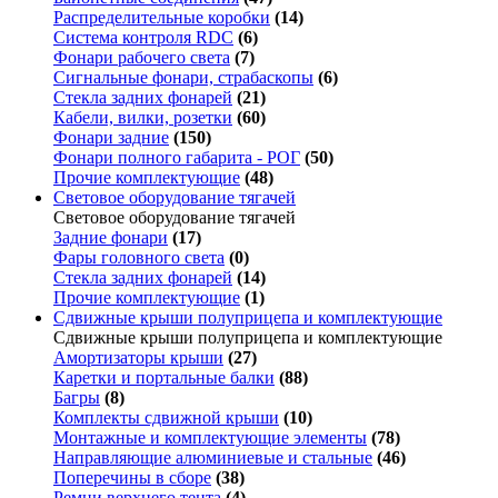
Распределительные коробки
(14)
Система контроля RDC
(6)
Фонари рабочего света
(7)
Сигнальные фонари, страбаскопы
(6)
Стекла задних фонарей
(21)
Кабели, вилки, розетки
(60)
Фонари задние
(150)
Фонари полного габарита - РОГ
(50)
Прочие комплектующие
(48)
Световое оборудование тягачей
Световое оборудование тягачей
Задние фонари
(17)
Фары головного света
(0)
Стекла задних фонарей
(14)
Прочие комплектующие
(1)
Сдвижные крыши полуприцепа и комплектующие
Сдвижные крыши полуприцепа и комплектующие
Амортизаторы крыши
(27)
Каретки и портальные балки
(88)
Багры
(8)
Комплекты сдвижной крыши
(10)
Монтажные и комплектующие элементы
(78)
Направляющие алюминиевые и стальные
(46)
Поперечины в сборе
(38)
Ремни верхнего тента
(4)