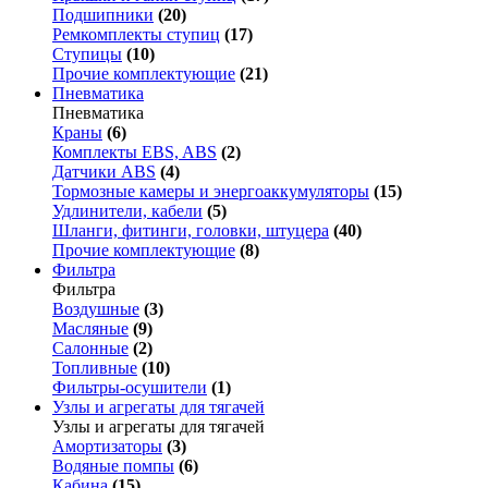
Подшипники
(20)
Ремкомплекты ступиц
(17)
Ступицы
(10)
Прочие комплектующие
(21)
Пневматика
Пневматика
Краны
(6)
Комплекты EBS, ABS
(2)
Датчики ABS
(4)
Тормозные камеры и энергоаккумуляторы
(15)
Удлинители, кабели
(5)
Шланги, фитинги, головки, штуцера
(40)
Прочие комплектующие
(8)
Фильтра
Фильтра
Воздушные
(3)
Масляные
(9)
Салонные
(2)
Топливные
(10)
Фильтры-осушители
(1)
Узлы и агрегаты для тягачей
Узлы и агрегаты для тягачей
Амортизаторы
(3)
Водяные помпы
(6)
Кабина
(15)