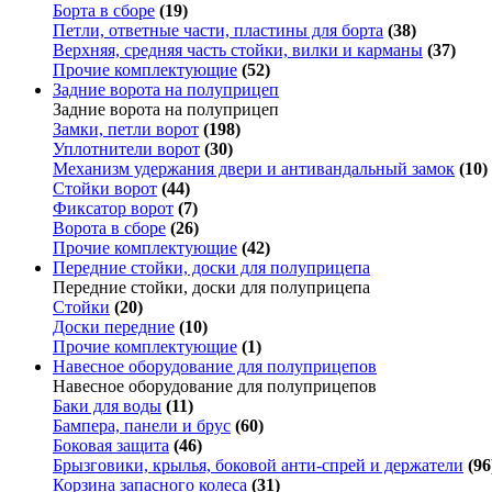
Борта в сборе
(19)
Петли, ответные части, пластины для борта
(38)
Верхняя, средняя часть стойки, вилки и карманы
(37)
Прочие комплектующие
(52)
Задние ворота на полуприцеп
Задние ворота на полуприцеп
Замки, петли ворот
(198)
Уплотнители ворот
(30)
Механизм удержания двери и антивандальный замок
(10)
Стойки ворот
(44)
Фиксатор ворот
(7)
Ворота в сборе
(26)
Прочие комплектующие
(42)
Передние стойки, доски для полуприцепа
Передние стойки, доски для полуприцепа
Стойки
(20)
Доски передние
(10)
Прочие комплектующие
(1)
Навесное оборудование для полуприцепов
Навесное оборудование для полуприцепов
Баки для воды
(11)
Бампера, панели и брус
(60)
Боковая защита
(46)
Брызговики, крылья, боковой анти-спрей и держатели
(96
Корзина запасного колеса
(31)