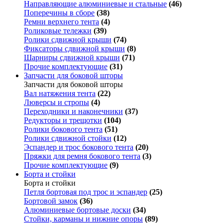
Направляющие алюминиевые и стальные
(46)
Поперечины в сборе
(38)
Ремни верхнего тента
(4)
Роликовые тележки
(39)
Ролики сдвижной крыши
(74)
Фиксаторы сдвижной крыши
(8)
Шарниры сдвижной крыши
(71)
Прочие комплектующие
(31)
Запчасти для боковой шторы
Запчасти для боковой шторы
Вал натяжения тента
(22)
Люверсы и стропы
(4)
Переходники и наконечники
(37)
Редукторы и трещотки
(104)
Ролики бокового тента
(51)
Ролики сдвижной стойки
(12)
Эспандер и трос бокового тента
(20)
Пряжки для ремня бокового тента
(3)
Прочие комплектующие
(9)
Борта и стойки
Борта и стойки
Петля бортовая под трос и эспандер
(25)
Бортовой замок
(36)
Алюминиевые бортовые доски
(34)
Стойки, карманы и нижние опоры
(89)