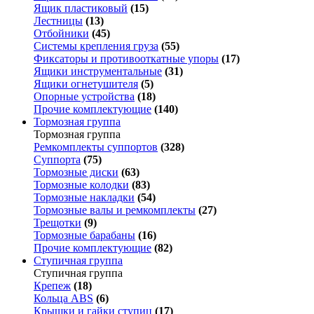
Ящик пластиковый
(15)
Лестницы
(13)
Отбойники
(45)
Системы крепления груза
(55)
Фиксаторы и противооткатные упоры
(17)
Ящики инструментальные
(31)
Ящики огнетушителя
(5)
Опорные устройства
(18)
Прочие комплектующие
(140)
Тормозная группа
Тормозная группа
Ремкомплекты суппортов
(328)
Суппорта
(75)
Тормозные диски
(63)
Тормозные колодки
(83)
Тормозные накладки
(54)
Тормозные валы и ремкомплекты
(27)
Трещотки
(9)
Тормозные барабаны
(16)
Прочие комплектующие
(82)
Ступичная группа
Ступичная группа
Крепеж
(18)
Кольца ABS
(6)
Крышки и гайки ступиц
(17)