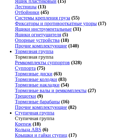
Ящик пластиковый
(15)
Лестницы
(13)
Отбойники
(45)
Системы крепления груза
(55)
Фиксаторы и противооткатные упоры
(17)
Ящики инструментальные
(31)
Ящики огнетушителя
(5)
Опорные устройства
(18)
Прочие комплектующие
(140)
Тормозная группа
Тормозная группа
Ремкомплекты суппортов
(328)
Суппорта
(75)
Тормозные диски
(63)
Тормозные колодки
(83)
Тормозные накладки
(54)
Тормозные валы и ремкомплекты
(27)
Трещотки
(9)
Тормозные барабаны
(16)
Прочие комплектующие
(82)
Ступичная группа
Ступичная группа
Крепеж
(18)
Кольца ABS
(6)
Крышки и гайки ступиц
(17)