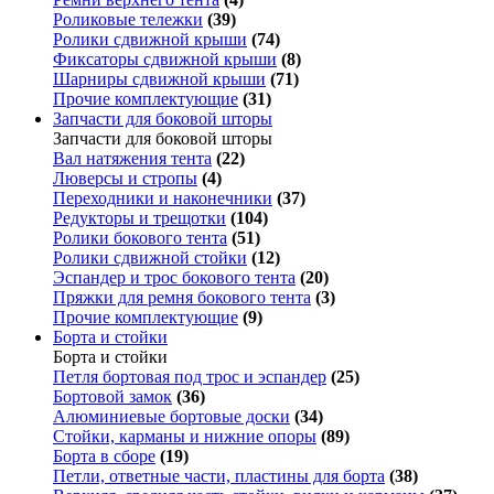
Роликовые тележки
(39)
Ролики сдвижной крыши
(74)
Фиксаторы сдвижной крыши
(8)
Шарниры сдвижной крыши
(71)
Прочие комплектующие
(31)
Запчасти для боковой шторы
Запчасти для боковой шторы
Вал натяжения тента
(22)
Люверсы и стропы
(4)
Переходники и наконечники
(37)
Редукторы и трещотки
(104)
Ролики бокового тента
(51)
Ролики сдвижной стойки
(12)
Эспандер и трос бокового тента
(20)
Пряжки для ремня бокового тента
(3)
Прочие комплектующие
(9)
Борта и стойки
Борта и стойки
Петля бортовая под трос и эспандер
(25)
Бортовой замок
(36)
Алюминиевые бортовые доски
(34)
Стойки, карманы и нижние опоры
(89)
Борта в сборе
(19)
Петли, ответные части, пластины для борта
(38)