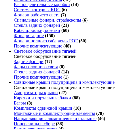
Распределительные коробки
(14)
Система контроля RDC
(6)
Фонари рабочего света
(7)
Сигнальные фонари, страбаскопы
(6)
Стекла задних фонарей
(21)
Кабели, вилки, розетки
(60)
Фонари задние
(150)
Фонари полного габарита - РОГ
(50)
Прочие комплектующие
(48)
Световое оборудование тягачей
Световое оборудование тягачей
Задние фонари
(17)
Фары головного света
(0)
Стекла задних фонарей
(14)
Прочие комплектующие
(1)
Сдвижные крыши полуприцепа и комплектующие
Сдвижные крыши полуприцепа и комплектующие
Амортизаторы крыши
(27)
Каретки и портальные балки
(88)
Багры
(8)
Комплекты сдвижной крыши
(10)
Монтажные и комплектующие элементы
(78)
Направляющие алюминиевые и стальные
(46)
Поперечины в сборе
(38)
Ремни верхнего тента
(4)