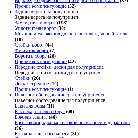
Верхняя, средняя часть стойки, вилки и карманы
(37)
Прочие комплектующие
(52)
Задние ворота на полуприцеп
Задние ворота на полуприцеп
Замки, петли ворот
(198)
Уплотнители ворот
(30)
Механизм удержания двери и антивандальный замок
(10)
Стойки ворот
(44)
Фиксатор ворот
(7)
Ворота в сборе
(26)
Прочие комплектующие
(42)
Передние стойки, доски для полуприцепа
Передние стойки, доски для полуприцепа
Стойки
(20)
Доски передние
(10)
Прочие комплектующие
(1)
Навесное оборудование для полуприцепов
Навесное оборудование для полуприцепов
Баки для воды
(11)
Бампера, панели и брус
(60)
Боковая защита
(46)
Брызговики, крылья, боковой анти-спрей и держатели
(96)
Корзина запасного колеса
(31)