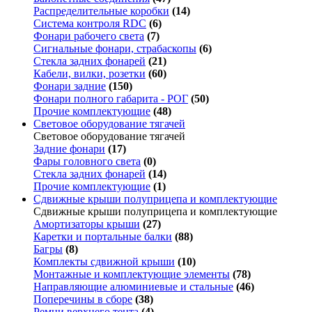
Распределительные коробки
(14)
Система контроля RDC
(6)
Фонари рабочего света
(7)
Сигнальные фонари, страбаскопы
(6)
Стекла задних фонарей
(21)
Кабели, вилки, розетки
(60)
Фонари задние
(150)
Фонари полного габарита - РОГ
(50)
Прочие комплектующие
(48)
Световое оборудование тягачей
Световое оборудование тягачей
Задние фонари
(17)
Фары головного света
(0)
Стекла задних фонарей
(14)
Прочие комплектующие
(1)
Сдвижные крыши полуприцепа и комплектующие
Сдвижные крыши полуприцепа и комплектующие
Амортизаторы крыши
(27)
Каретки и портальные балки
(88)
Багры
(8)
Комплекты сдвижной крыши
(10)
Монтажные и комплектующие элементы
(78)
Направляющие алюминиевые и стальные
(46)
Поперечины в сборе
(38)
Ремни верхнего тента
(4)