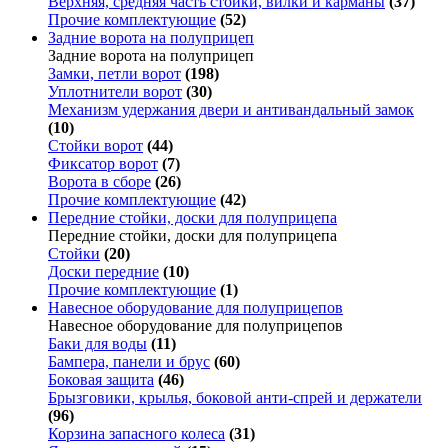
Верхняя, средняя часть стойки, вилки и карманы
(37)
Прочие комплектующие
(52)
Задние ворота на полуприцеп
Задние ворота на полуприцеп
Замки, петли ворот
(198)
Уплотнители ворот
(30)
Механизм удержания двери и антивандальный замок
(10)
Стойки ворот
(44)
Фиксатор ворот
(7)
Ворота в сборе
(26)
Прочие комплектующие
(42)
Передние стойки, доски для полуприцепа
Передние стойки, доски для полуприцепа
Стойки
(20)
Доски передние
(10)
Прочие комплектующие
(1)
Навесное оборудование для полуприцепов
Навесное оборудование для полуприцепов
Баки для воды
(11)
Бампера, панели и брус
(60)
Боковая защита
(46)
Брызговики, крылья, боковой анти-спрей и держатели
(96)
Корзина запасного колеса
(31)