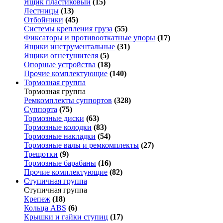
Ящик пластиковый
(15)
Лестницы
(13)
Отбойники
(45)
Системы крепления груза
(55)
Фиксаторы и противооткатные упоры
(17)
Ящики инструментальные
(31)
Ящики огнетушителя
(5)
Опорные устройства
(18)
Прочие комплектующие
(140)
Тормозная группа
Тормозная группа
Ремкомплекты суппортов
(328)
Суппорта
(75)
Тормозные диски
(63)
Тормозные колодки
(83)
Тормозные накладки
(54)
Тормозные валы и ремкомплекты
(27)
Трещотки
(9)
Тормозные барабаны
(16)
Прочие комплектующие
(82)
Ступичная группа
Ступичная группа
Крепеж
(18)
Кольца ABS
(6)
Крышки и гайки ступиц
(17)