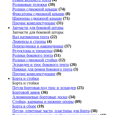
Роликовые тележки
(39)
Ролики сдвижной крыши
(74)
Фиксаторы сдвижной крыши
(8)
Шарниры сдвижной крыши
(71)
Прочие комплектующие
(31)
Запчасти для боковой шторы
Запчасти для боковой шторы
Вал натяжения тента
(22)
Люверсы и стропы
(4)
Переходники и наконечники
(37)
Редукторы и трещотки
(104)
Ролики бокового тента
(51)
Ролики сдвижной стойки
(12)
Эспандер и трос бокового тента
(20)
Пряжки для ремня бокового тента
(3)
Прочие комплектующие
(9)
Борта и стойки
Борта и стойки
Петля бортовая под трос и эспандер
(25)
Бортовой замок
(36)
Алюминиевые бортовые доски
(34)
Стойки, карманы и нижние опоры
(89)
Борта в сборе
(19)
Петли, ответные части, пластины для борта
(38)