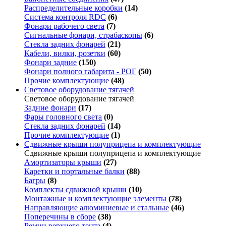
Распределительные коробки
(14)
Система контроля RDC
(6)
Фонари рабочего света
(7)
Сигнальные фонари, страбаскопы
(6)
Стекла задних фонарей
(21)
Кабели, вилки, розетки
(60)
Фонари задние
(150)
Фонари полного габарита - РОГ
(50)
Прочие комплектующие
(48)
Световое оборудование тягачей
Световое оборудование тягачей
Задние фонари
(17)
Фары головного света
(0)
Стекла задних фонарей
(14)
Прочие комплектующие
(1)
Сдвижные крыши полуприцепа и комплектующие
Сдвижные крыши полуприцепа и комплектующие
Амортизаторы крыши
(27)
Каретки и портальные балки
(88)
Багры
(8)
Комплекты сдвижной крыши
(10)
Монтажные и комплектующие элементы
(78)
Направляющие алюминиевые и стальные
(46)
Поперечины в сборе
(38)
Ремни верхнего тента
(4)