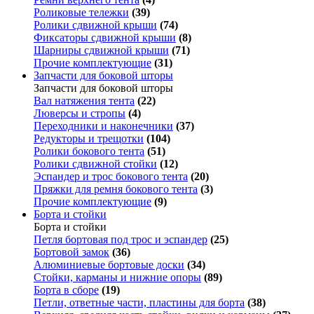
Роликовые тележки
(39)
Ролики сдвижной крыши
(74)
Фиксаторы сдвижной крыши
(8)
Шарниры сдвижной крыши
(71)
Прочие комплектующие
(31)
Запчасти для боковой шторы
Запчасти для боковой шторы
Вал натяжения тента
(22)
Люверсы и стропы
(4)
Переходники и наконечники
(37)
Редукторы и трещотки
(104)
Ролики бокового тента
(51)
Ролики сдвижной стойки
(12)
Эспандер и трос бокового тента
(20)
Пряжки для ремня бокового тента
(3)
Прочие комплектующие
(9)
Борта и стойки
Борта и стойки
Петля бортовая под трос и эспандер
(25)
Бортовой замок
(36)
Алюминиевые бортовые доски
(34)
Стойки, карманы и нижние опоры
(89)
Борта в сборе
(19)
Петли, ответные части, пластины для борта
(38)