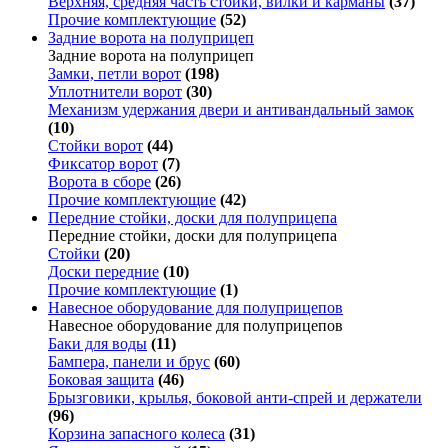
Верхняя, средняя часть стойки, вилки и карманы
(37)
Прочие комплектующие
(52)
Задние ворота на полуприцеп
Задние ворота на полуприцеп
Замки, петли ворот
(198)
Уплотнители ворот
(30)
Механизм удержания двери и антивандальный замок
(10)
Стойки ворот
(44)
Фиксатор ворот
(7)
Ворота в сборе
(26)
Прочие комплектующие
(42)
Передние стойки, доски для полуприцепа
Передние стойки, доски для полуприцепа
Стойки
(20)
Доски передние
(10)
Прочие комплектующие
(1)
Навесное оборудование для полуприцепов
Навесное оборудование для полуприцепов
Баки для воды
(11)
Бампера, панели и брус
(60)
Боковая защита
(46)
Брызговики, крылья, боковой анти-спрей и держатели
(96)
Корзина запасного колеса
(31)