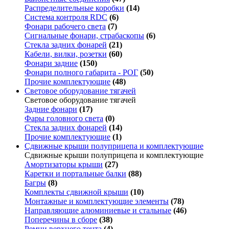
Распределительные коробки
(14)
Система контроля RDC
(6)
Фонари рабочего света
(7)
Сигнальные фонари, страбаскопы
(6)
Стекла задних фонарей
(21)
Кабели, вилки, розетки
(60)
Фонари задние
(150)
Фонари полного габарита - РОГ
(50)
Прочие комплектующие
(48)
Световое оборудование тягачей
Световое оборудование тягачей
Задние фонари
(17)
Фары головного света
(0)
Стекла задних фонарей
(14)
Прочие комплектующие
(1)
Сдвижные крыши полуприцепа и комплектующие
Сдвижные крыши полуприцепа и комплектующие
Амортизаторы крыши
(27)
Каретки и портальные балки
(88)
Багры
(8)
Комплекты сдвижной крыши
(10)
Монтажные и комплектующие элементы
(78)
Направляющие алюминиевые и стальные
(46)
Поперечины в сборе
(38)
Ремни верхнего тента
(4)