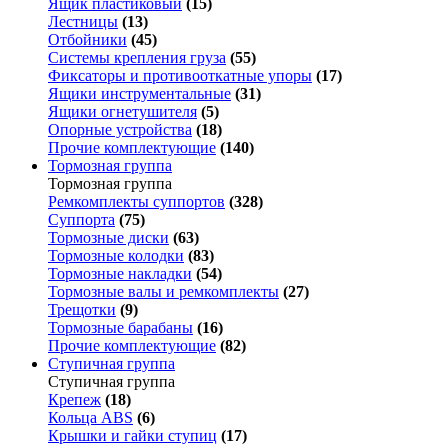
Ящик пластиковый
(15)
Лестницы
(13)
Отбойники
(45)
Системы крепления груза
(55)
Фиксаторы и противооткатные упоры
(17)
Ящики инструментальные
(31)
Ящики огнетушителя
(5)
Опорные устройства
(18)
Прочие комплектующие
(140)
Тормозная группа
Тормозная группа
Ремкомплекты суппортов
(328)
Суппорта
(75)
Тормозные диски
(63)
Тормозные колодки
(83)
Тормозные накладки
(54)
Тормозные валы и ремкомплекты
(27)
Трещотки
(9)
Тормозные барабаны
(16)
Прочие комплектующие
(82)
Ступичная группа
Ступичная группа
Крепеж
(18)
Кольца ABS
(6)
Крышки и гайки ступиц
(17)