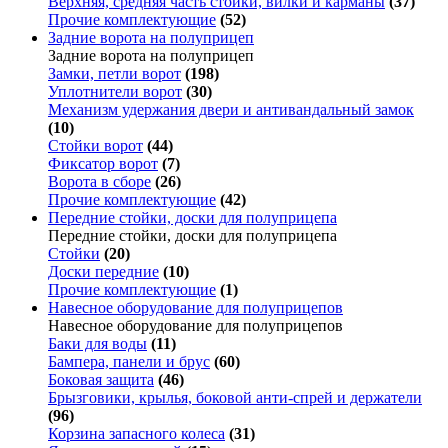
Верхняя, средняя часть стойки, вилки и карманы
(37)
Прочие комплектующие
(52)
Задние ворота на полуприцеп
Задние ворота на полуприцеп
Замки, петли ворот
(198)
Уплотнители ворот
(30)
Механизм удержания двери и антивандальный замок
(10)
Стойки ворот
(44)
Фиксатор ворот
(7)
Ворота в сборе
(26)
Прочие комплектующие
(42)
Передние стойки, доски для полуприцепа
Передние стойки, доски для полуприцепа
Стойки
(20)
Доски передние
(10)
Прочие комплектующие
(1)
Навесное оборудование для полуприцепов
Навесное оборудование для полуприцепов
Баки для воды
(11)
Бампера, панели и брус
(60)
Боковая защита
(46)
Брызговики, крылья, боковой анти-спрей и держатели
(96)
Корзина запасного колеса
(31)