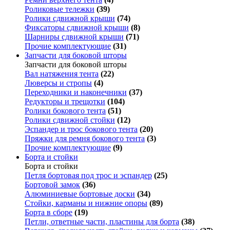
Роликовые тележки
(39)
Ролики сдвижной крыши
(74)
Фиксаторы сдвижной крыши
(8)
Шарниры сдвижной крыши
(71)
Прочие комплектующие
(31)
Запчасти для боковой шторы
Запчасти для боковой шторы
Вал натяжения тента
(22)
Люверсы и стропы
(4)
Переходники и наконечники
(37)
Редукторы и трещотки
(104)
Ролики бокового тента
(51)
Ролики сдвижной стойки
(12)
Эспандер и трос бокового тента
(20)
Пряжки для ремня бокового тента
(3)
Прочие комплектующие
(9)
Борта и стойки
Борта и стойки
Петля бортовая под трос и эспандер
(25)
Бортовой замок
(36)
Алюминиевые бортовые доски
(34)
Стойки, карманы и нижние опоры
(89)
Борта в сборе
(19)
Петли, ответные части, пластины для борта
(38)