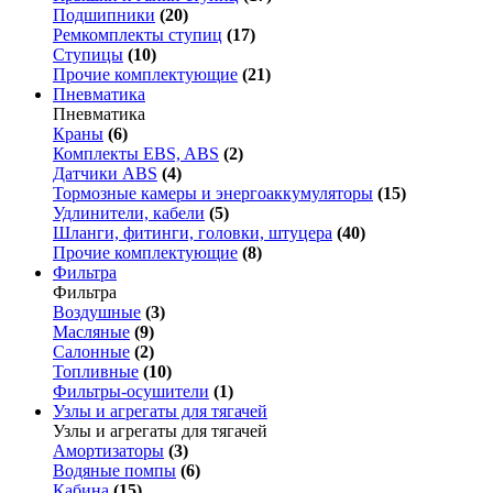
Подшипники
(20)
Ремкомплекты ступиц
(17)
Ступицы
(10)
Прочие комплектующие
(21)
Пневматика
Пневматика
Краны
(6)
Комплекты EBS, ABS
(2)
Датчики ABS
(4)
Тормозные камеры и энергоаккумуляторы
(15)
Удлинители, кабели
(5)
Шланги, фитинги, головки, штуцера
(40)
Прочие комплектующие
(8)
Фильтра
Фильтра
Воздушные
(3)
Масляные
(9)
Салонные
(2)
Топливные
(10)
Фильтры-осушители
(1)
Узлы и агрегаты для тягачей
Узлы и агрегаты для тягачей
Амортизаторы
(3)
Водяные помпы
(6)
Кабина
(15)