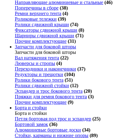
Направляющие алюминиевые и стальные
(46)
Поперечины в сборе
(38)
Ремни верхнего тента
(4)
Роликовые тележки
(39)
Ролики сдвижной крыши
(74)
Фиксаторы сдвижной крыши
(8)
Шарниры сдвижной крыши
(71)
Прочие комплектующие
(31)
Запчасти для боковой шторы
Запчасти для боковой шторы
Вал натяжения тента
(22)
Люверсы и стропы
(4)
Переходники и наконечники
(37)
Редукторы и трещотки
(104)
Ролики бокового тента
(51)
Ролики сдвижной стойки
(12)
Эспандер и трос бокового тента
(20)
Пряжки для ремня бокового тента
(3)
Прочие комплектующие
(9)
Борта и стойки
Борта и стойки
Петля бортовая под трос и эспандер
(25)
Бортовой замок
(36)
Алюминиевые бортовые доски
(34)
Стойки, карманы и нижние опоры
(89)