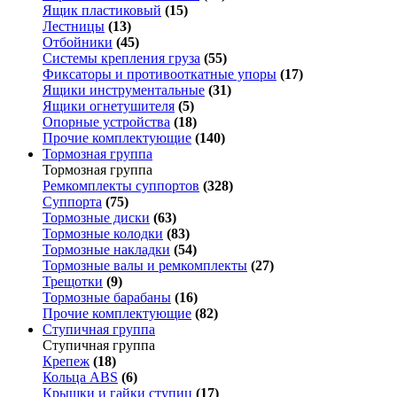
Ящик пластиковый
(15)
Лестницы
(13)
Отбойники
(45)
Системы крепления груза
(55)
Фиксаторы и противооткатные упоры
(17)
Ящики инструментальные
(31)
Ящики огнетушителя
(5)
Опорные устройства
(18)
Прочие комплектующие
(140)
Тормозная группа
Тормозная группа
Ремкомплекты суппортов
(328)
Суппорта
(75)
Тормозные диски
(63)
Тормозные колодки
(83)
Тормозные накладки
(54)
Тормозные валы и ремкомплекты
(27)
Трещотки
(9)
Тормозные барабаны
(16)
Прочие комплектующие
(82)
Ступичная группа
Ступичная группа
Крепеж
(18)
Кольца ABS
(6)
Крышки и гайки ступиц
(17)