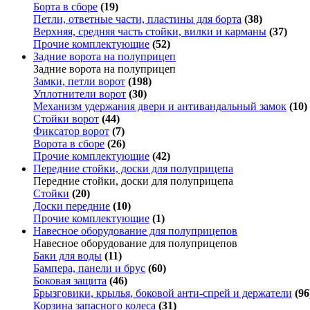
Борта в сборе
(19)
Петли, ответные части, пластины для борта
(38)
Верхняя, средняя часть стойки, вилки и карманы
(37)
Прочие комплектующие
(52)
Задние ворота на полуприцеп
Задние ворота на полуприцеп
Замки, петли ворот
(198)
Уплотнители ворот
(30)
Механизм удержания двери и антивандальный замок
(10)
Стойки ворот
(44)
Фиксатор ворот
(7)
Ворота в сборе
(26)
Прочие комплектующие
(42)
Передние стойки, доски для полуприцепа
Передние стойки, доски для полуприцепа
Стойки
(20)
Доски передние
(10)
Прочие комплектующие
(1)
Навесное оборудование для полуприцепов
Навесное оборудование для полуприцепов
Баки для воды
(11)
Бампера, панели и брус
(60)
Боковая защита
(46)
Брызговики, крылья, боковой анти-спрей и держатели
(96
Корзина запасного колеса
(31)