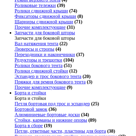
Роликовые тележки
(39)
Ролики сдвижной крыши
(74)
Фиксаторы сдвижной крыши
(8)
Шарниры сдвижной крыши
(71)
Прочие комплектующие
(31)
Запчасти для боковой шторы
Запчасти для боковой шторы
Вал натяжения тента
(22)
Люверсы и стропы
(4)
Переходники и наконечники
(37)
Редукторы и трещотки
(104)
Ролики бокового тента
(51)
Ролики сдвижной стойки
(12)
Эспандер и трос бокового тента
(20)
Пряжки для ремня бокового тента
(3)
Прочие комплектующие
(9)
Борта и стойки
Борта и стойки
Петля бортовая под трос и эспандер
(25)
Бортовой замок
(36)
Алюминиевые бортовые доски
(34)
Стойки, карманы и нижние опоры
(89)
Борта в сборе
(19)
Петли, ответные части, пластины для борта
(38)