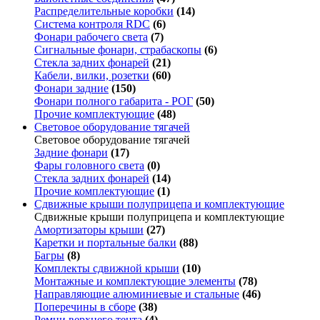
Распределительные коробки
(14)
Система контроля RDC
(6)
Фонари рабочего света
(7)
Сигнальные фонари, страбаскопы
(6)
Стекла задних фонарей
(21)
Кабели, вилки, розетки
(60)
Фонари задние
(150)
Фонари полного габарита - РОГ
(50)
Прочие комплектующие
(48)
Световое оборудование тягачей
Световое оборудование тягачей
Задние фонари
(17)
Фары головного света
(0)
Стекла задних фонарей
(14)
Прочие комплектующие
(1)
Сдвижные крыши полуприцепа и комплектующие
Сдвижные крыши полуприцепа и комплектующие
Амортизаторы крыши
(27)
Каретки и портальные балки
(88)
Багры
(8)
Комплекты сдвижной крыши
(10)
Монтажные и комплектующие элементы
(78)
Направляющие алюминиевые и стальные
(46)
Поперечины в сборе
(38)
Ремни верхнего тента
(4)