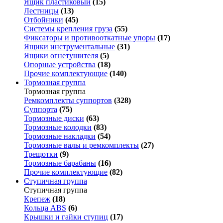
Ящик пластиковый
(15)
Лестницы
(13)
Отбойники
(45)
Системы крепления груза
(55)
Фиксаторы и противооткатные упоры
(17)
Ящики инструментальные
(31)
Ящики огнетушителя
(5)
Опорные устройства
(18)
Прочие комплектующие
(140)
Тормозная группа
Тормозная группа
Ремкомплекты суппортов
(328)
Суппорта
(75)
Тормозные диски
(63)
Тормозные колодки
(83)
Тормозные накладки
(54)
Тормозные валы и ремкомплекты
(27)
Трещотки
(9)
Тормозные барабаны
(16)
Прочие комплектующие
(82)
Ступичная группа
Ступичная группа
Крепеж
(18)
Кольца ABS
(6)
Крышки и гайки ступиц
(17)