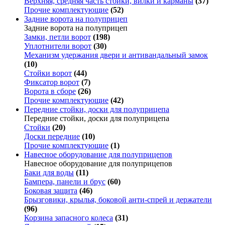
Верхняя, средняя часть стойки, вилки и карманы
(37)
Прочие комплектующие
(52)
Задние ворота на полуприцеп
Задние ворота на полуприцеп
Замки, петли ворот
(198)
Уплотнители ворот
(30)
Механизм удержания двери и антивандальный замок
(10)
Стойки ворот
(44)
Фиксатор ворот
(7)
Ворота в сборе
(26)
Прочие комплектующие
(42)
Передние стойки, доски для полуприцепа
Передние стойки, доски для полуприцепа
Стойки
(20)
Доски передние
(10)
Прочие комплектующие
(1)
Навесное оборудование для полуприцепов
Навесное оборудование для полуприцепов
Баки для воды
(11)
Бампера, панели и брус
(60)
Боковая защита
(46)
Брызговики, крылья, боковой анти-спрей и держатели
(96)
Корзина запасного колеса
(31)