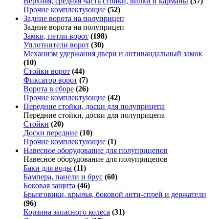
Верхняя, средняя часть стойки, вилки и карманы
(37)
Прочие комплектующие
(52)
Задние ворота на полуприцеп
Задние ворота на полуприцеп
Замки, петли ворот
(198)
Уплотнители ворот
(30)
Механизм удержания двери и антивандальный замок
(10)
Стойки ворот
(44)
Фиксатор ворот
(7)
Ворота в сборе
(26)
Прочие комплектующие
(42)
Передние стойки, доски для полуприцепа
Передние стойки, доски для полуприцепа
Стойки
(20)
Доски передние
(10)
Прочие комплектующие
(1)
Навесное оборудование для полуприцепов
Навесное оборудование для полуприцепов
Баки для воды
(11)
Бампера, панели и брус
(60)
Боковая защита
(46)
Брызговики, крылья, боковой анти-спрей и держатели
(96)
Корзина запасного колеса
(31)