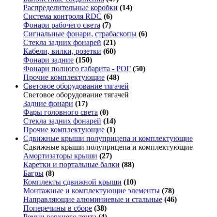
Распределительные коробки
(14)
Система контроля RDC
(6)
Фонари рабочего света
(7)
Сигнальные фонари, страбаскопы
(6)
Стекла задних фонарей
(21)
Кабели, вилки, розетки
(60)
Фонари задние
(150)
Фонари полного габарита - РОГ
(50)
Прочие комплектующие
(48)
Световое оборудование тягачей
Световое оборудование тягачей
Задние фонари
(17)
Фары головного света
(0)
Стекла задних фонарей
(14)
Прочие комплектующие
(1)
Сдвижные крыши полуприцепа и комплектующие
Сдвижные крыши полуприцепа и комплектующие
Амортизаторы крыши
(27)
Каретки и портальные балки
(88)
Багры
(8)
Комплекты сдвижной крыши
(10)
Монтажные и комплектующие элементы
(78)
Направляющие алюминиевые и стальные
(46)
Поперечины в сборе
(38)
Ремни верхнего тента
(4)