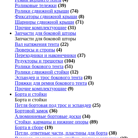
Роликовые тележки
(39)
Ролики сдвижной крыши
(74)
Фиксаторы сдвижной крыши
(8)
Шарниры сдвижной крыши
(71)
Прочие комплектующие
(31)
Запчасти для боковой шторы
Запчасти для боковой шторы
Вал натяжения тента
(22)
Люверсы и стропы
(4)
Переходники и наконечники
(37)
Редукторы и трещотки
(104)
Ролики бокового тента
(51)
Ролики сдвижной стойки
(12)
Эспандер и трос бокового тента
(20)
Пряжки для ремня бокового тента
(3)
Прочие комплектующие
(9)
Борта и стойки
Борта и стойки
Петля бортовая под трос и эспандер
(25)
Бортовой замок
(36)
Алюминиевые бортовые доски
(34)
Стойки, карманы и нижние опоры
(89)
Борта в сборе
(19)
Петли, ответные части, пластины для борта
(38)