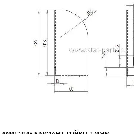
680017410S КАРМАН СТОЙКИ, 120ММ