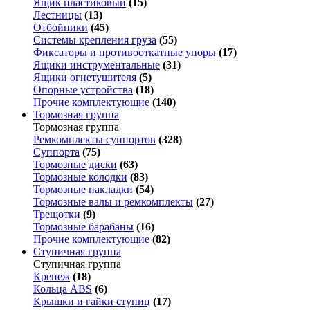
Ящик пластиковый
(15)
Лестницы
(13)
Отбойники
(45)
Системы крепления груза
(55)
Фиксаторы и противооткатные упоры
(17)
Ящики инструментальные
(31)
Ящики огнетушителя
(5)
Опорные устройства
(18)
Прочие комплектующие
(140)
Тормозная группа
Тормозная группа
Ремкомплекты суппортов
(328)
Суппорта
(75)
Тормозные диски
(63)
Тормозные колодки
(83)
Тормозные накладки
(54)
Тормозные валы и ремкомплекты
(27)
Трещотки
(9)
Тормозные барабаны
(16)
Прочие комплектующие
(82)
Ступичная группа
Ступичная группа
Крепеж
(18)
Кольца ABS
(6)
Крышки и гайки ступиц
(17)