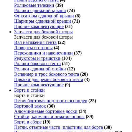
Роликовые тележки
(39)
Ролики сдвижной крыши
(74)
Фиксаторы сдвижной крыши
(8)
Шарниры сдвижной крыши
(71)
Прочие комплектующие
(31)
Запчасти для боковой шторы
Запчасти для боковой шторы
Вал натяжения тента
(22)
Люверсы и стропы
(4)
Переходники и наконечники
(37)
Редукторы и трещотки
(104)
Ролики бокового тента
(51)
Ролики сдвижной стойки
(12)
Эспандер и трос бокового тента
(20)
Пряжки для ремня бокового тента
(3)
Прочие комплектующие
(9)
Борта и стойки
Борта и стойки
Петля бортовая под трос и эспандер
(25)
Бортовой замок
(36)
Алюминиевые бортовые доски
(34)
Стойки, карманы и нижние опоры
(89)
Борта в сборе
(19)
Петли, ответные части, пластины для борта
(38)