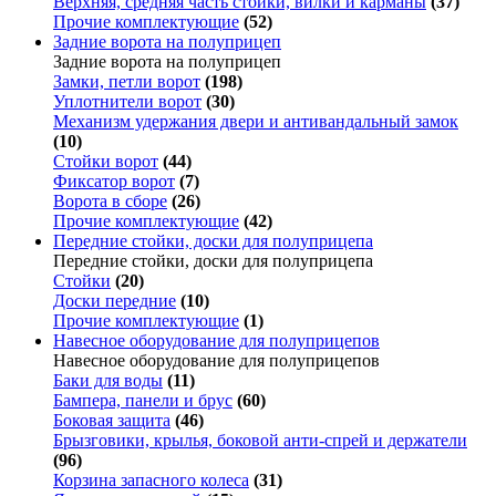
Верхняя, средняя часть стойки, вилки и карманы
(37)
Прочие комплектующие
(52)
Задние ворота на полуприцеп
Задние ворота на полуприцеп
Замки, петли ворот
(198)
Уплотнители ворот
(30)
Механизм удержания двери и антивандальный замок
(10)
Стойки ворот
(44)
Фиксатор ворот
(7)
Ворота в сборе
(26)
Прочие комплектующие
(42)
Передние стойки, доски для полуприцепа
Передние стойки, доски для полуприцепа
Стойки
(20)
Доски передние
(10)
Прочие комплектующие
(1)
Навесное оборудование для полуприцепов
Навесное оборудование для полуприцепов
Баки для воды
(11)
Бампера, панели и брус
(60)
Боковая защита
(46)
Брызговики, крылья, боковой анти-спрей и держатели
(96)
Корзина запасного колеса
(31)