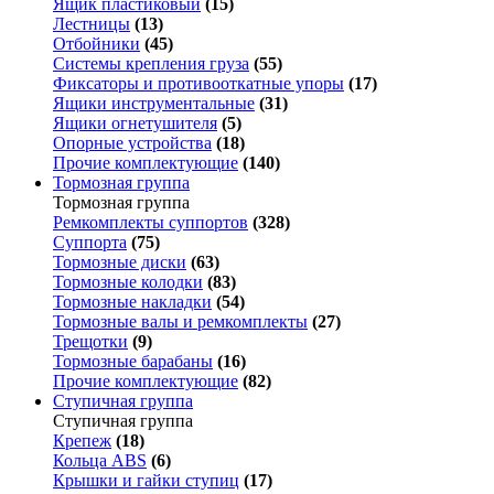
Ящик пластиковый
(15)
Лестницы
(13)
Отбойники
(45)
Системы крепления груза
(55)
Фиксаторы и противооткатные упоры
(17)
Ящики инструментальные
(31)
Ящики огнетушителя
(5)
Опорные устройства
(18)
Прочие комплектующие
(140)
Тормозная группа
Тормозная группа
Ремкомплекты суппортов
(328)
Суппорта
(75)
Тормозные диски
(63)
Тормозные колодки
(83)
Тормозные накладки
(54)
Тормозные валы и ремкомплекты
(27)
Трещотки
(9)
Тормозные барабаны
(16)
Прочие комплектующие
(82)
Ступичная группа
Ступичная группа
Крепеж
(18)
Кольца ABS
(6)
Крышки и гайки ступиц
(17)