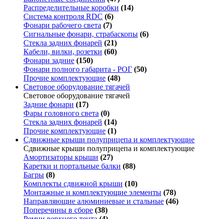
Распределительные коробки
(14)
Система контроля RDC
(6)
Фонари рабочего света
(7)
Сигнальные фонари, страбаскопы
(6)
Стекла задних фонарей
(21)
Кабели, вилки, розетки
(60)
Фонари задние
(150)
Фонари полного габарита - РОГ
(50)
Прочие комплектующие
(48)
Световое оборудование тягачей
Световое оборудование тягачей
Задние фонари
(17)
Фары головного света
(0)
Стекла задних фонарей
(14)
Прочие комплектующие
(1)
Сдвижные крыши полуприцепа и комплектующие
Сдвижные крыши полуприцепа и комплектующие
Амортизаторы крыши
(27)
Каретки и портальные балки
(88)
Багры
(8)
Комплекты сдвижной крыши
(10)
Монтажные и комплектующие элементы
(78)
Направляющие алюминиевые и стальные
(46)
Поперечины в сборе
(38)
Ремни верхнего тента
(4)