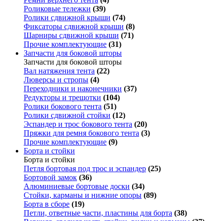
Роликовые тележки
(39)
Ролики сдвижной крыши
(74)
Фиксаторы сдвижной крыши
(8)
Шарниры сдвижной крыши
(71)
Прочие комплектующие
(31)
Запчасти для боковой шторы
Запчасти для боковой шторы
Вал натяжения тента
(22)
Люверсы и стропы
(4)
Переходники и наконечники
(37)
Редукторы и трещотки
(104)
Ролики бокового тента
(51)
Ролики сдвижной стойки
(12)
Эспандер и трос бокового тента
(20)
Пряжки для ремня бокового тента
(3)
Прочие комплектующие
(9)
Борта и стойки
Борта и стойки
Петля бортовая под трос и эспандер
(25)
Бортовой замок
(36)
Алюминиевые бортовые доски
(34)
Стойки, карманы и нижние опоры
(89)
Борта в сборе
(19)
Петли, ответные части, пластины для борта
(38)