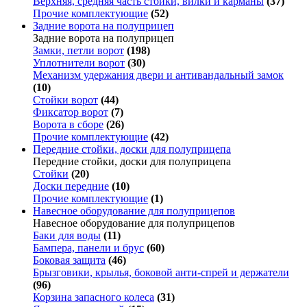
Верхняя, средняя часть стойки, вилки и карманы
(37)
Прочие комплектующие
(52)
Задние ворота на полуприцеп
Задние ворота на полуприцеп
Замки, петли ворот
(198)
Уплотнители ворот
(30)
Механизм удержания двери и антивандальный замок
(10)
Стойки ворот
(44)
Фиксатор ворот
(7)
Ворота в сборе
(26)
Прочие комплектующие
(42)
Передние стойки, доски для полуприцепа
Передние стойки, доски для полуприцепа
Стойки
(20)
Доски передние
(10)
Прочие комплектующие
(1)
Навесное оборудование для полуприцепов
Навесное оборудование для полуприцепов
Баки для воды
(11)
Бампера, панели и брус
(60)
Боковая защита
(46)
Брызговики, крылья, боковой анти-спрей и держатели
(96)
Корзина запасного колеса
(31)