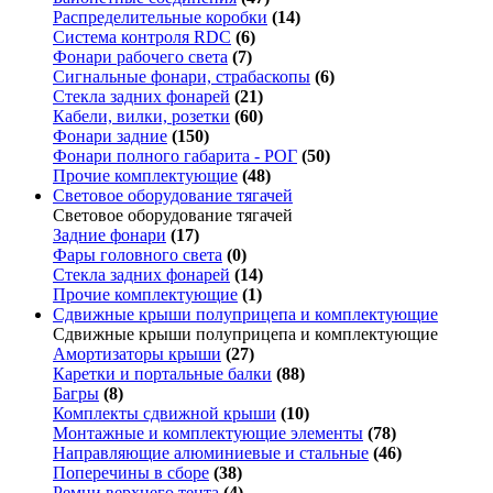
Распределительные коробки
(14)
Система контроля RDC
(6)
Фонари рабочего света
(7)
Сигнальные фонари, страбаскопы
(6)
Стекла задних фонарей
(21)
Кабели, вилки, розетки
(60)
Фонари задние
(150)
Фонари полного габарита - РОГ
(50)
Прочие комплектующие
(48)
Световое оборудование тягачей
Световое оборудование тягачей
Задние фонари
(17)
Фары головного света
(0)
Стекла задних фонарей
(14)
Прочие комплектующие
(1)
Сдвижные крыши полуприцепа и комплектующие
Сдвижные крыши полуприцепа и комплектующие
Амортизаторы крыши
(27)
Каретки и портальные балки
(88)
Багры
(8)
Комплекты сдвижной крыши
(10)
Монтажные и комплектующие элементы
(78)
Направляющие алюминиевые и стальные
(46)
Поперечины в сборе
(38)
Ремни верхнего тента
(4)