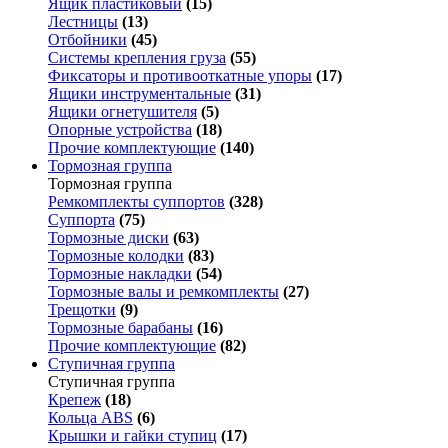
Ящик пластиковый
(15)
Лестницы
(13)
Отбойники
(45)
Системы крепления груза
(55)
Фиксаторы и противооткатные упоры
(17)
Ящики инструментальные
(31)
Ящики огнетушителя
(5)
Опорные устройства
(18)
Прочие комплектующие
(140)
Тормозная группа
Тормозная группа
Ремкомплекты суппортов
(328)
Суппорта
(75)
Тормозные диски
(63)
Тормозные колодки
(83)
Тормозные накладки
(54)
Тормозные валы и ремкомплекты
(27)
Трещотки
(9)
Тормозные барабаны
(16)
Прочие комплектующие
(82)
Ступичная группа
Ступичная группа
Крепеж
(18)
Кольца ABS
(6)
Крышки и гайки ступиц
(17)