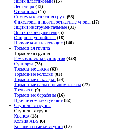
Ящик пластиковый
(15)
Лестницы
(13)
Отбойники
(45)
Системы крепления груза
(55)
Фиксаторы и противооткатные упоры
(17)
Ящики инструментальные
(31)
Ящики огнетушителя
(5)
Опорные устройства
(18)
Прочие комплектующие
(140)
Тормозная группа
Тормозная группа
Ремкомплекты суппортов
(328)
Суппорта
(75)
Тормозные диски
(63)
Тормозные колодки
(83)
Тормозные накладки
(54)
Тормозные валы и ремкомплекты
(27)
Трещотки
(9)
Тормозные барабаны
(16)
Прочие комплектующие
(82)
Ступичная группа
Ступичная группа
Крепеж
(18)
Кольца ABS
(6)
Крышки и гайки ступиц
(17)