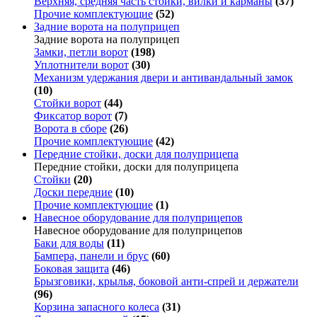
Верхняя, средняя часть стойки, вилки и карманы
(37)
Прочие комплектующие
(52)
Задние ворота на полуприцеп
Задние ворота на полуприцеп
Замки, петли ворот
(198)
Уплотнители ворот
(30)
Механизм удержания двери и антивандальный замок
(10)
Стойки ворот
(44)
Фиксатор ворот
(7)
Ворота в сборе
(26)
Прочие комплектующие
(42)
Передние стойки, доски для полуприцепа
Передние стойки, доски для полуприцепа
Стойки
(20)
Доски передние
(10)
Прочие комплектующие
(1)
Навесное оборудование для полуприцепов
Навесное оборудование для полуприцепов
Баки для воды
(11)
Бампера, панели и брус
(60)
Боковая защита
(46)
Брызговики, крылья, боковой анти-спрей и держатели
(96)
Корзина запасного колеса
(31)