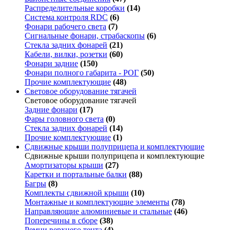
Распределительные коробки
(14)
Система контроля RDC
(6)
Фонари рабочего света
(7)
Сигнальные фонари, страбаскопы
(6)
Стекла задних фонарей
(21)
Кабели, вилки, розетки
(60)
Фонари задние
(150)
Фонари полного габарита - РОГ
(50)
Прочие комплектующие
(48)
Световое оборудование тягачей
Световое оборудование тягачей
Задние фонари
(17)
Фары головного света
(0)
Стекла задних фонарей
(14)
Прочие комплектующие
(1)
Сдвижные крыши полуприцепа и комплектующие
Сдвижные крыши полуприцепа и комплектующие
Амортизаторы крыши
(27)
Каретки и портальные балки
(88)
Багры
(8)
Комплекты сдвижной крыши
(10)
Монтажные и комплектующие элементы
(78)
Направляющие алюминиевые и стальные
(46)
Поперечины в сборе
(38)
Ремни верхнего тента
(4)