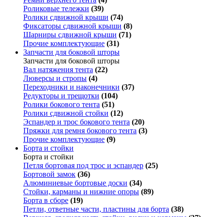
Роликовые тележки
(39)
Ролики сдвижной крыши
(74)
Фиксаторы сдвижной крыши
(8)
Шарниры сдвижной крыши
(71)
Прочие комплектующие
(31)
Запчасти для боковой шторы
Запчасти для боковой шторы
Вал натяжения тента
(22)
Люверсы и стропы
(4)
Переходники и наконечники
(37)
Редукторы и трещотки
(104)
Ролики бокового тента
(51)
Ролики сдвижной стойки
(12)
Эспандер и трос бокового тента
(20)
Пряжки для ремня бокового тента
(3)
Прочие комплектующие
(9)
Борта и стойки
Борта и стойки
Петля бортовая под трос и эспандер
(25)
Бортовой замок
(36)
Алюминиевые бортовые доски
(34)
Стойки, карманы и нижние опоры
(89)
Борта в сборе
(19)
Петли, ответные части, пластины для борта
(38)