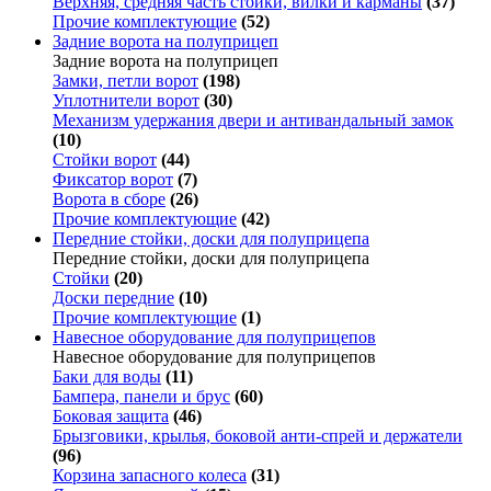
Верхняя, средняя часть стойки, вилки и карманы
(37)
Прочие комплектующие
(52)
Задние ворота на полуприцеп
Задние ворота на полуприцеп
Замки, петли ворот
(198)
Уплотнители ворот
(30)
Механизм удержания двери и антивандальный замок
(10)
Стойки ворот
(44)
Фиксатор ворот
(7)
Ворота в сборе
(26)
Прочие комплектующие
(42)
Передние стойки, доски для полуприцепа
Передние стойки, доски для полуприцепа
Стойки
(20)
Доски передние
(10)
Прочие комплектующие
(1)
Навесное оборудование для полуприцепов
Навесное оборудование для полуприцепов
Баки для воды
(11)
Бампера, панели и брус
(60)
Боковая защита
(46)
Брызговики, крылья, боковой анти-спрей и держатели
(96)
Корзина запасного колеса
(31)