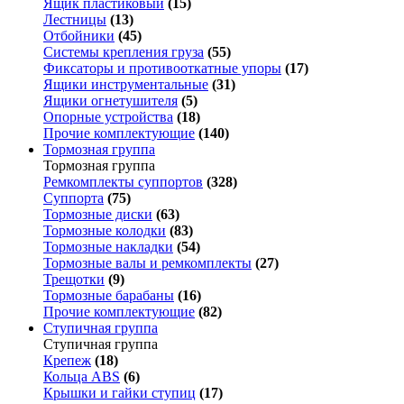
Ящик пластиковый
(15)
Лестницы
(13)
Отбойники
(45)
Системы крепления груза
(55)
Фиксаторы и противооткатные упоры
(17)
Ящики инструментальные
(31)
Ящики огнетушителя
(5)
Опорные устройства
(18)
Прочие комплектующие
(140)
Тормозная группа
Тормозная группа
Ремкомплекты суппортов
(328)
Суппорта
(75)
Тормозные диски
(63)
Тормозные колодки
(83)
Тормозные накладки
(54)
Тормозные валы и ремкомплекты
(27)
Трещотки
(9)
Тормозные барабаны
(16)
Прочие комплектующие
(82)
Ступичная группа
Ступичная группа
Крепеж
(18)
Кольца ABS
(6)
Крышки и гайки ступиц
(17)