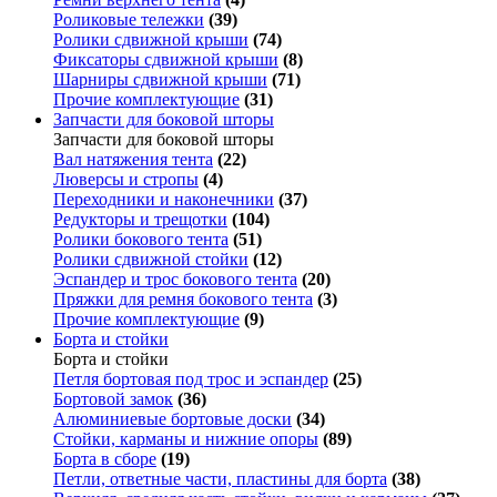
Роликовые тележки
(39)
Ролики сдвижной крыши
(74)
Фиксаторы сдвижной крыши
(8)
Шарниры сдвижной крыши
(71)
Прочие комплектующие
(31)
Запчасти для боковой шторы
Запчасти для боковой шторы
Вал натяжения тента
(22)
Люверсы и стропы
(4)
Переходники и наконечники
(37)
Редукторы и трещотки
(104)
Ролики бокового тента
(51)
Ролики сдвижной стойки
(12)
Эспандер и трос бокового тента
(20)
Пряжки для ремня бокового тента
(3)
Прочие комплектующие
(9)
Борта и стойки
Борта и стойки
Петля бортовая под трос и эспандер
(25)
Бортовой замок
(36)
Алюминиевые бортовые доски
(34)
Стойки, карманы и нижние опоры
(89)
Борта в сборе
(19)
Петли, ответные части, пластины для борта
(38)