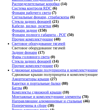
Распределительные коробки
(14)
Система контроля RDC
(6)
Фонари рабочего света
(7)
Сигнальные фонари, страбаскопы
(6)
Стекла задних фонарей
(21)
Кабели, вилки, розетки
(60)
Фонари задние
(150)
Фонари полного габарита - РОГ
(50)
Прочие комплектующие
(48)
Световое оборудование тягачей
Световое оборудование тягачей
Задние фонари
(17)
Фары головного света
(0)
Стекла задних фонарей
(14)
Прочие комплектующие
(1)
Сдвижные крыши полуприцепа и комплектующие
Сдвижные крыши полуприцепа и комплектующие
Амортизаторы крыши
(27)
Каретки и портальные балки
(88)
Багры
(8)
Комплекты сдвижной крыши
(10)
Монтажные и комплектующие элементы
(78)
Направляющие алюминиевые и стальные
(46)
Поперечины в сборе
(38)
Ремни верхнего тента
(4)