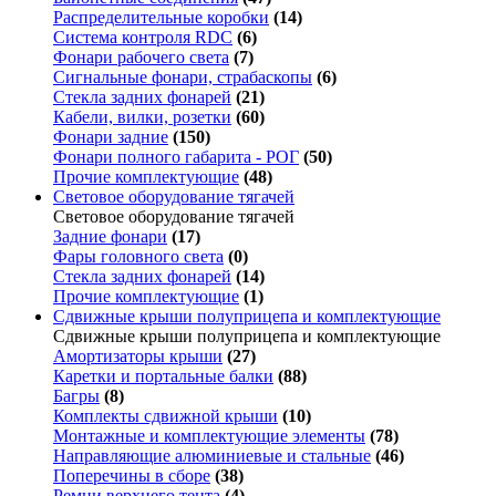
Распределительные коробки
(14)
Система контроля RDC
(6)
Фонари рабочего света
(7)
Сигнальные фонари, страбаскопы
(6)
Стекла задних фонарей
(21)
Кабели, вилки, розетки
(60)
Фонари задние
(150)
Фонари полного габарита - РОГ
(50)
Прочие комплектующие
(48)
Световое оборудование тягачей
Световое оборудование тягачей
Задние фонари
(17)
Фары головного света
(0)
Стекла задних фонарей
(14)
Прочие комплектующие
(1)
Сдвижные крыши полуприцепа и комплектующие
Сдвижные крыши полуприцепа и комплектующие
Амортизаторы крыши
(27)
Каретки и портальные балки
(88)
Багры
(8)
Комплекты сдвижной крыши
(10)
Монтажные и комплектующие элементы
(78)
Направляющие алюминиевые и стальные
(46)
Поперечины в сборе
(38)
Ремни верхнего тента
(4)