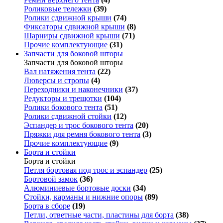
Роликовые тележки
(39)
Ролики сдвижной крыши
(74)
Фиксаторы сдвижной крыши
(8)
Шарниры сдвижной крыши
(71)
Прочие комплектующие
(31)
Запчасти для боковой шторы
Запчасти для боковой шторы
Вал натяжения тента
(22)
Люверсы и стропы
(4)
Переходники и наконечники
(37)
Редукторы и трещотки
(104)
Ролики бокового тента
(51)
Ролики сдвижной стойки
(12)
Эспандер и трос бокового тента
(20)
Пряжки для ремня бокового тента
(3)
Прочие комплектующие
(9)
Борта и стойки
Борта и стойки
Петля бортовая под трос и эспандер
(25)
Бортовой замок
(36)
Алюминиевые бортовые доски
(34)
Стойки, карманы и нижние опоры
(89)
Борта в сборе
(19)
Петли, ответные части, пластины для борта
(38)