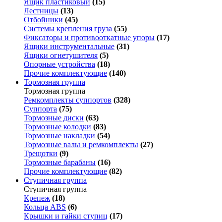
Ящик пластиковый
(15)
Лестницы
(13)
Отбойники
(45)
Системы крепления груза
(55)
Фиксаторы и противооткатные упоры
(17)
Ящики инструментальные
(31)
Ящики огнетушителя
(5)
Опорные устройства
(18)
Прочие комплектующие
(140)
Тормозная группа
Тормозная группа
Ремкомплекты суппортов
(328)
Суппорта
(75)
Тормозные диски
(63)
Тормозные колодки
(83)
Тормозные накладки
(54)
Тормозные валы и ремкомплекты
(27)
Трещотки
(9)
Тормозные барабаны
(16)
Прочие комплектующие
(82)
Ступичная группа
Ступичная группа
Крепеж
(18)
Кольца ABS
(6)
Крышки и гайки ступиц
(17)