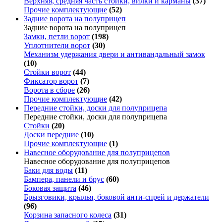
Верхняя, средняя часть стойки, вилки и карманы
(37)
Прочие комплектующие
(52)
Задние ворота на полуприцеп
Задние ворота на полуприцеп
Замки, петли ворот
(198)
Уплотнители ворот
(30)
Механизм удержания двери и антивандальный замок
(10)
Стойки ворот
(44)
Фиксатор ворот
(7)
Ворота в сборе
(26)
Прочие комплектующие
(42)
Передние стойки, доски для полуприцепа
Передние стойки, доски для полуприцепа
Стойки
(20)
Доски передние
(10)
Прочие комплектующие
(1)
Навесное оборудование для полуприцепов
Навесное оборудование для полуприцепов
Баки для воды
(11)
Бампера, панели и брус
(60)
Боковая защита
(46)
Брызговики, крылья, боковой анти-спрей и держатели
(96)
Корзина запасного колеса
(31)