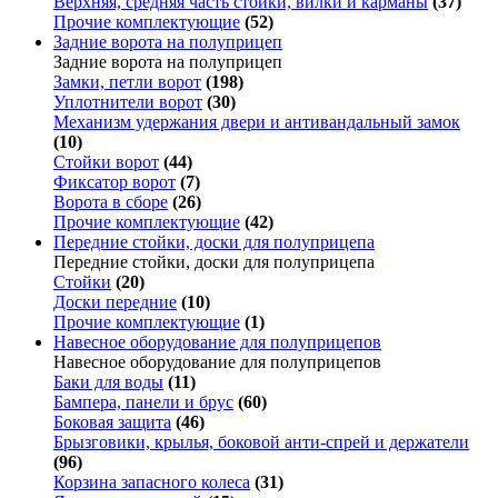
Верхняя, средняя часть стойки, вилки и карманы
(37)
Прочие комплектующие
(52)
Задние ворота на полуприцеп
Задние ворота на полуприцеп
Замки, петли ворот
(198)
Уплотнители ворот
(30)
Механизм удержания двери и антивандальный замок
(10)
Стойки ворот
(44)
Фиксатор ворот
(7)
Ворота в сборе
(26)
Прочие комплектующие
(42)
Передние стойки, доски для полуприцепа
Передние стойки, доски для полуприцепа
Стойки
(20)
Доски передние
(10)
Прочие комплектующие
(1)
Навесное оборудование для полуприцепов
Навесное оборудование для полуприцепов
Баки для воды
(11)
Бампера, панели и брус
(60)
Боковая защита
(46)
Брызговики, крылья, боковой анти-спрей и держатели
(96)
Корзина запасного колеса
(31)