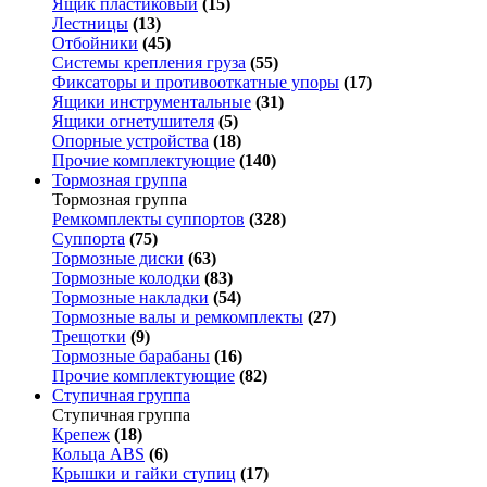
Ящик пластиковый
(15)
Лестницы
(13)
Отбойники
(45)
Системы крепления груза
(55)
Фиксаторы и противооткатные упоры
(17)
Ящики инструментальные
(31)
Ящики огнетушителя
(5)
Опорные устройства
(18)
Прочие комплектующие
(140)
Тормозная группа
Тормозная группа
Ремкомплекты суппортов
(328)
Суппорта
(75)
Тормозные диски
(63)
Тормозные колодки
(83)
Тормозные накладки
(54)
Тормозные валы и ремкомплекты
(27)
Трещотки
(9)
Тормозные барабаны
(16)
Прочие комплектующие
(82)
Ступичная группа
Ступичная группа
Крепеж
(18)
Кольца ABS
(6)
Крышки и гайки ступиц
(17)