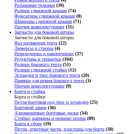
Роликовые тележки
(39)
Ролики сдвижной крыши
(74)
Фиксаторы сдвижной крыши
(8)
Шарниры сдвижной крыши
(71)
Прочие комплектующие
(31)
Запчасти для боковой шторы
Запчасти для боковой шторы
Вал натяжения тента
(22)
Люверсы и стропы
(4)
Переходники и наконечники
(37)
Редукторы и трещотки
(104)
Ролики бокового тента
(51)
Ролики сдвижной стойки
(12)
Эспандер и трос бокового тента
(20)
Пряжки для ремня бокового тента
(3)
Прочие комплектующие
(9)
Борта и стойки
Борта и стойки
Петля бортовая под трос и эспандер
(25)
Бортовой замок
(36)
Алюминиевые бортовые доски
(34)
Стойки, карманы и нижние опоры
(89)
Борта в сборе
(19)
Петли, ответные части, пластины для борта
(38)