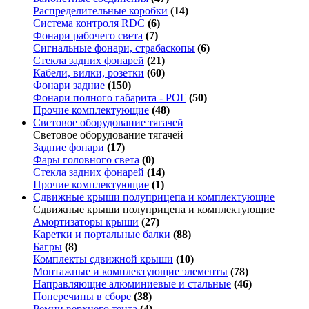
Распределительные коробки
(14)
Система контроля RDC
(6)
Фонари рабочего света
(7)
Сигнальные фонари, страбаскопы
(6)
Стекла задних фонарей
(21)
Кабели, вилки, розетки
(60)
Фонари задние
(150)
Фонари полного габарита - РОГ
(50)
Прочие комплектующие
(48)
Световое оборудование тягачей
Световое оборудование тягачей
Задние фонари
(17)
Фары головного света
(0)
Стекла задних фонарей
(14)
Прочие комплектующие
(1)
Сдвижные крыши полуприцепа и комплектующие
Сдвижные крыши полуприцепа и комплектующие
Амортизаторы крыши
(27)
Каретки и портальные балки
(88)
Багры
(8)
Комплекты сдвижной крыши
(10)
Монтажные и комплектующие элементы
(78)
Направляющие алюминиевые и стальные
(46)
Поперечины в сборе
(38)
Ремни верхнего тента
(4)