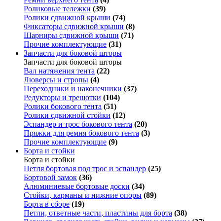
Роликовые тележки
(39)
Ролики сдвижной крыши
(74)
Фиксаторы сдвижной крыши
(8)
Шарниры сдвижной крыши
(71)
Прочие комплектующие
(31)
Запчасти для боковой шторы
Запчасти для боковой шторы
Вал натяжения тента
(22)
Люверсы и стропы
(4)
Переходники и наконечники
(37)
Редукторы и трещотки
(104)
Ролики бокового тента
(51)
Ролики сдвижной стойки
(12)
Эспандер и трос бокового тента
(20)
Пряжки для ремня бокового тента
(3)
Прочие комплектующие
(9)
Борта и стойки
Борта и стойки
Петля бортовая под трос и эспандер
(25)
Бортовой замок
(36)
Алюминиевые бортовые доски
(34)
Стойки, карманы и нижние опоры
(89)
Борта в сборе
(19)
Петли, ответные части, пластины для борта
(38)