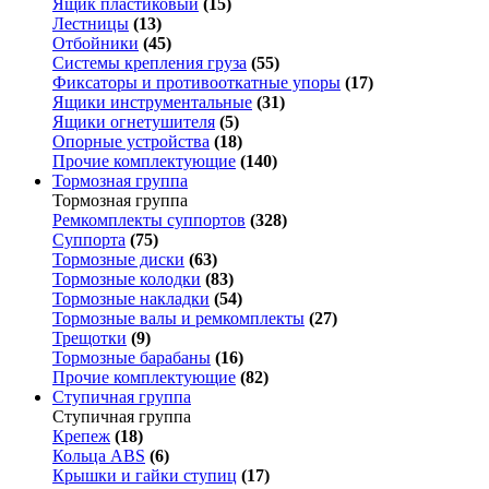
Ящик пластиковый
(15)
Лестницы
(13)
Отбойники
(45)
Системы крепления груза
(55)
Фиксаторы и противооткатные упоры
(17)
Ящики инструментальные
(31)
Ящики огнетушителя
(5)
Опорные устройства
(18)
Прочие комплектующие
(140)
Тормозная группа
Тормозная группа
Ремкомплекты суппортов
(328)
Суппорта
(75)
Тормозные диски
(63)
Тормозные колодки
(83)
Тормозные накладки
(54)
Тормозные валы и ремкомплекты
(27)
Трещотки
(9)
Тормозные барабаны
(16)
Прочие комплектующие
(82)
Ступичная группа
Ступичная группа
Крепеж
(18)
Кольца ABS
(6)
Крышки и гайки ступиц
(17)