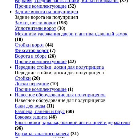
Верхняя, средняя часть стойки, вилки и карманы
(37)
Прочие комплектующие
(52)
Задние ворота на полуприцеп
Задние ворота на полуприцеп
Замки, петли ворот
(198)
Уплотнители ворот
(30)
Механизм удержания двери и антивандальный замок
(10)
Стойки ворот
(44)
Фиксатор ворот
(7)
Ворота в сборе
(26)
Прочие комплектующие
(42)
Передние стойки, доски для полуприцепа
Передние стойки, доски для полуприцепа
Стойки
(20)
Доски передние
(10)
Прочие комплектующие
(1)
Навесное оборудование для полуприцепов
Навесное оборудование для полуприцепов
Баки для воды
(11)
Бампера, панели и брус
(60)
Боковая защита
(46)
Брызговики, крылья, боковой анти-спрей и держатели
(96)
Корзина запасного колеса
(31)