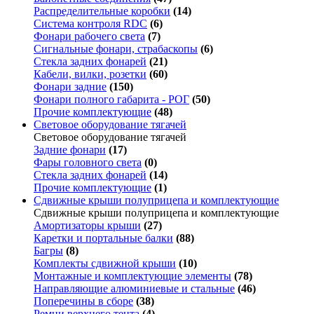
Распределительные коробки
(14)
Система контроля RDC
(6)
Фонари рабочего света
(7)
Сигнальные фонари, страбаскопы
(6)
Стекла задних фонарей
(21)
Кабели, вилки, розетки
(60)
Фонари задние
(150)
Фонари полного габарита - РОГ
(50)
Прочие комплектующие
(48)
Световое оборудование тягачей
Световое оборудование тягачей
Задние фонари
(17)
Фары головного света
(0)
Стекла задних фонарей
(14)
Прочие комплектующие
(1)
Сдвижные крыши полуприцепа и комплектующие
Сдвижные крыши полуприцепа и комплектующие
Амортизаторы крыши
(27)
Каретки и портальные балки
(88)
Багры
(8)
Комплекты сдвижной крыши
(10)
Монтажные и комплектующие элементы
(78)
Направляющие алюминиевые и стальные
(46)
Поперечины в сборе
(38)
Ремни верхнего тента
(4)