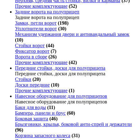
Верхняя, средняя часть стойки, вилки и карманы
(37)
Прочие комплектующие
(52)
Задние ворота на полуприцеп
Задние ворота на полуприцеп
Замки, петли ворот
(198)
Уплотнители ворот
(30)
Механизм удержания двери и антивандальный замок
(10)
Стойки ворот
(44)
Фиксатор ворот
(7)
Ворота в сборе
(26)
Прочие комплектующие
(42)
Передние стойки, доски для полуприцепа
Передние стойки, доски для полуприцепа
Стойки
(20)
Доски передние
(10)
Прочие комплектующие
(1)
Навесное оборудование для полуприцепов
Навесное оборудование для полуприцепов
Баки для воды
(11)
Бампера, панели и брус
(60)
Боковая защита
(46)
Брызговики, крылья, боковой анти-спрей и держатели
(96)
Корзина запасного колеса
(31)