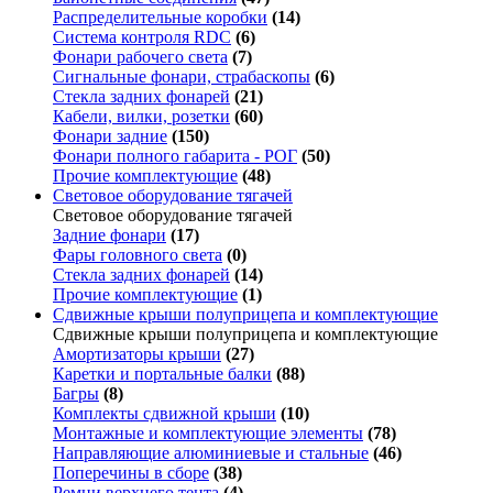
Распределительные коробки
(14)
Система контроля RDC
(6)
Фонари рабочего света
(7)
Сигнальные фонари, страбаскопы
(6)
Стекла задних фонарей
(21)
Кабели, вилки, розетки
(60)
Фонари задние
(150)
Фонари полного габарита - РОГ
(50)
Прочие комплектующие
(48)
Световое оборудование тягачей
Световое оборудование тягачей
Задние фонари
(17)
Фары головного света
(0)
Стекла задних фонарей
(14)
Прочие комплектующие
(1)
Сдвижные крыши полуприцепа и комплектующие
Сдвижные крыши полуприцепа и комплектующие
Амортизаторы крыши
(27)
Каретки и портальные балки
(88)
Багры
(8)
Комплекты сдвижной крыши
(10)
Монтажные и комплектующие элементы
(78)
Направляющие алюминиевые и стальные
(46)
Поперечины в сборе
(38)
Ремни верхнего тента
(4)