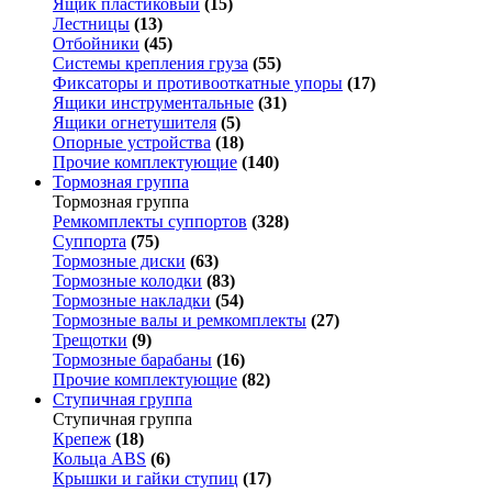
Ящик пластиковый
(15)
Лестницы
(13)
Отбойники
(45)
Системы крепления груза
(55)
Фиксаторы и противооткатные упоры
(17)
Ящики инструментальные
(31)
Ящики огнетушителя
(5)
Опорные устройства
(18)
Прочие комплектующие
(140)
Тормозная группа
Тормозная группа
Ремкомплекты суппортов
(328)
Суппорта
(75)
Тормозные диски
(63)
Тормозные колодки
(83)
Тормозные накладки
(54)
Тормозные валы и ремкомплекты
(27)
Трещотки
(9)
Тормозные барабаны
(16)
Прочие комплектующие
(82)
Ступичная группа
Ступичная группа
Крепеж
(18)
Кольца ABS
(6)
Крышки и гайки ступиц
(17)