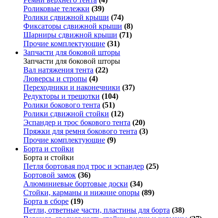
Роликовые тележки
(39)
Ролики сдвижной крыши
(74)
Фиксаторы сдвижной крыши
(8)
Шарниры сдвижной крыши
(71)
Прочие комплектующие
(31)
Запчасти для боковой шторы
Запчасти для боковой шторы
Вал натяжения тента
(22)
Люверсы и стропы
(4)
Переходники и наконечники
(37)
Редукторы и трещотки
(104)
Ролики бокового тента
(51)
Ролики сдвижной стойки
(12)
Эспандер и трос бокового тента
(20)
Пряжки для ремня бокового тента
(3)
Прочие комплектующие
(9)
Борта и стойки
Борта и стойки
Петля бортовая под трос и эспандер
(25)
Бортовой замок
(36)
Алюминиевые бортовые доски
(34)
Стойки, карманы и нижние опоры
(89)
Борта в сборе
(19)
Петли, ответные части, пластины для борта
(38)