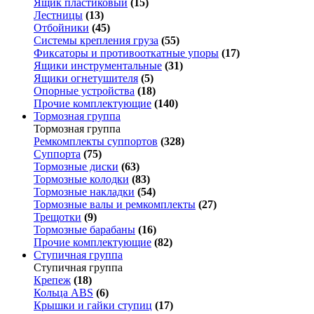
Ящик пластиковый
(15)
Лестницы
(13)
Отбойники
(45)
Системы крепления груза
(55)
Фиксаторы и противооткатные упоры
(17)
Ящики инструментальные
(31)
Ящики огнетушителя
(5)
Опорные устройства
(18)
Прочие комплектующие
(140)
Тормозная группа
Тормозная группа
Ремкомплекты суппортов
(328)
Суппорта
(75)
Тормозные диски
(63)
Тормозные колодки
(83)
Тормозные накладки
(54)
Тормозные валы и ремкомплекты
(27)
Трещотки
(9)
Тормозные барабаны
(16)
Прочие комплектующие
(82)
Ступичная группа
Ступичная группа
Крепеж
(18)
Кольца ABS
(6)
Крышки и гайки ступиц
(17)