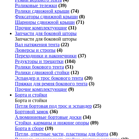
Роликовые тележки
(39)
Ролики сдвижной крыши
(74)
Фиксаторы сдвижной крыши
(8)
Шарниры сдвижной крыши
(71)
Прочие комплектующие
(31)
Запчасти для боковой шторы
Запчасти для боковой шторы
Вал натяжения тента
(22)
Люверсы и стропы
(4)
Переходники и наконечники
(37)
Редукторы и трещотки
(104)
Ролики бокового тента
(51)
Ролики сдвижной стойки
(12)
Эспандер и трос бокового тента
(20)
Пряжки для ремня бокового тента
(3)
Прочие комплектующие
(9)
Борта и стойки
Борта и стойки
Петля бортовая под трос и эспандер
(25)
Бортовой замок
(36)
Алюминиевые бортовые доски
(34)
Стойки, карманы и нижние опоры
(89)
Борта в сборе
(19)
Петли, ответные части, пластины для борта
(38)