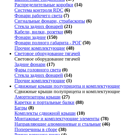
Распределительные коробки
(14)
Система контроля RDC
(6)
Фонари рабочего света
(7)
Сигнальные фонари, страбаскопы
(6)
Стекла задних фонарей
(21)
Кабели, вилки, розетки
(60)
Фонари задние
(150)
Фонари полного габарита - РОГ
(50)
Прочие комплектующие
(48)
Световое оборудование тягачей
Световое оборудование тягачей
Задние фонари
(17)
Фары головного света
(0)
Стекла задних фонарей
(14)
Прочие комплектующие
(1)
Сдвижные крыши полуприцепа и комплектующие
Сдвижные крыши полуприцепа и комплектующие
Амортизаторы крыши
(27)
Каретки и портальные балки
(88)
Багры
(8)
Комплекты сдвижной крыши
(10)
Монтажные и комплектующие элементы
(78)
Направляющие алюминиевые и стальные
(46)
Поперечины в сборе
(38)
Ремни верхнего тента
(4)