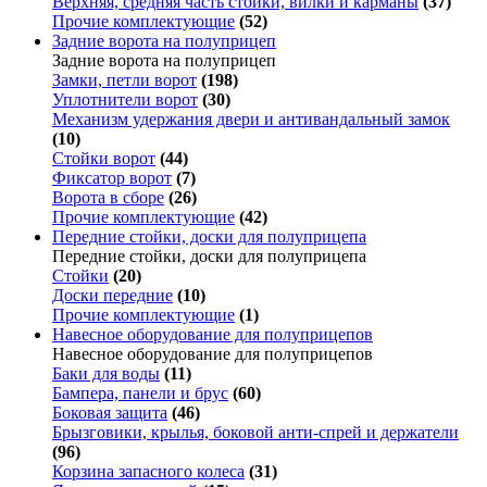
Верхняя, средняя часть стойки, вилки и карманы
(37)
Прочие комплектующие
(52)
Задние ворота на полуприцеп
Задние ворота на полуприцеп
Замки, петли ворот
(198)
Уплотнители ворот
(30)
Механизм удержания двери и антивандальный замок
(10)
Стойки ворот
(44)
Фиксатор ворот
(7)
Ворота в сборе
(26)
Прочие комплектующие
(42)
Передние стойки, доски для полуприцепа
Передние стойки, доски для полуприцепа
Стойки
(20)
Доски передние
(10)
Прочие комплектующие
(1)
Навесное оборудование для полуприцепов
Навесное оборудование для полуприцепов
Баки для воды
(11)
Бампера, панели и брус
(60)
Боковая защита
(46)
Брызговики, крылья, боковой анти-спрей и держатели
(96)
Корзина запасного колеса
(31)