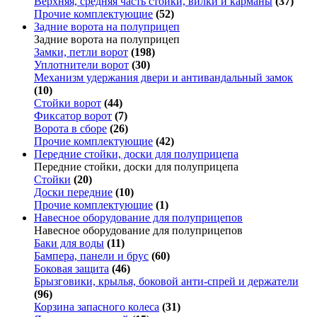
Верхняя, средняя часть стойки, вилки и карманы
(37)
Прочие комплектующие
(52)
Задние ворота на полуприцеп
Задние ворота на полуприцеп
Замки, петли ворот
(198)
Уплотнители ворот
(30)
Механизм удержания двери и антивандальный замок
(10)
Стойки ворот
(44)
Фиксатор ворот
(7)
Ворота в сборе
(26)
Прочие комплектующие
(42)
Передние стойки, доски для полуприцепа
Передние стойки, доски для полуприцепа
Стойки
(20)
Доски передние
(10)
Прочие комплектующие
(1)
Навесное оборудование для полуприцепов
Навесное оборудование для полуприцепов
Баки для воды
(11)
Бампера, панели и брус
(60)
Боковая защита
(46)
Брызговики, крылья, боковой анти-спрей и держатели
(96)
Корзина запасного колеса
(31)