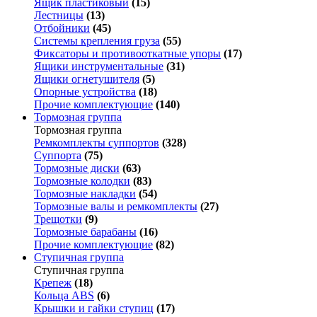
Ящик пластиковый
(15)
Лестницы
(13)
Отбойники
(45)
Системы крепления груза
(55)
Фиксаторы и противооткатные упоры
(17)
Ящики инструментальные
(31)
Ящики огнетушителя
(5)
Опорные устройства
(18)
Прочие комплектующие
(140)
Тормозная группа
Тормозная группа
Ремкомплекты суппортов
(328)
Суппорта
(75)
Тормозные диски
(63)
Тормозные колодки
(83)
Тормозные накладки
(54)
Тормозные валы и ремкомплекты
(27)
Трещотки
(9)
Тормозные барабаны
(16)
Прочие комплектующие
(82)
Ступичная группа
Ступичная группа
Крепеж
(18)
Кольца ABS
(6)
Крышки и гайки ступиц
(17)