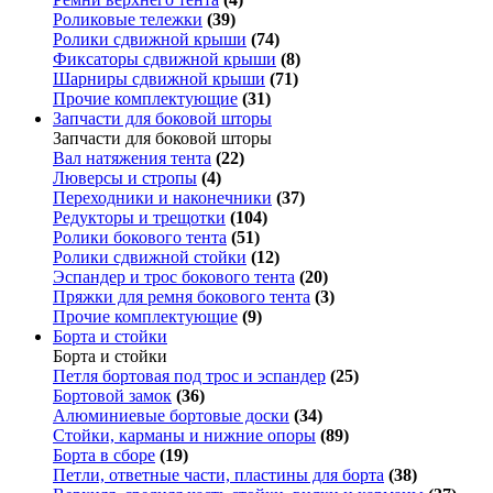
Роликовые тележки
(39)
Ролики сдвижной крыши
(74)
Фиксаторы сдвижной крыши
(8)
Шарниры сдвижной крыши
(71)
Прочие комплектующие
(31)
Запчасти для боковой шторы
Запчасти для боковой шторы
Вал натяжения тента
(22)
Люверсы и стропы
(4)
Переходники и наконечники
(37)
Редукторы и трещотки
(104)
Ролики бокового тента
(51)
Ролики сдвижной стойки
(12)
Эспандер и трос бокового тента
(20)
Пряжки для ремня бокового тента
(3)
Прочие комплектующие
(9)
Борта и стойки
Борта и стойки
Петля бортовая под трос и эспандер
(25)
Бортовой замок
(36)
Алюминиевые бортовые доски
(34)
Стойки, карманы и нижние опоры
(89)
Борта в сборе
(19)
Петли, ответные части, пластины для борта
(38)