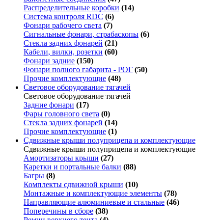
Распределительные коробки
(14)
Система контроля RDC
(6)
Фонари рабочего света
(7)
Сигнальные фонари, страбаскопы
(6)
Стекла задних фонарей
(21)
Кабели, вилки, розетки
(60)
Фонари задние
(150)
Фонари полного габарита - РОГ
(50)
Прочие комплектующие
(48)
Световое оборудование тягачей
Световое оборудование тягачей
Задние фонари
(17)
Фары головного света
(0)
Стекла задних фонарей
(14)
Прочие комплектующие
(1)
Сдвижные крыши полуприцепа и комплектующие
Сдвижные крыши полуприцепа и комплектующие
Амортизаторы крыши
(27)
Каретки и портальные балки
(88)
Багры
(8)
Комплекты сдвижной крыши
(10)
Монтажные и комплектующие элементы
(78)
Направляющие алюминиевые и стальные
(46)
Поперечины в сборе
(38)
Ремни верхнего тента
(4)