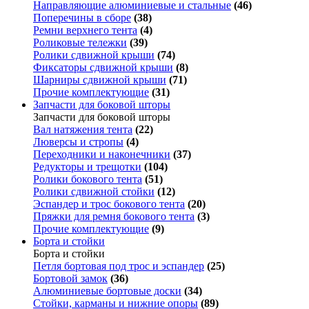
Направляющие алюминиевые и стальные
(46)
Поперечины в сборе
(38)
Ремни верхнего тента
(4)
Роликовые тележки
(39)
Ролики сдвижной крыши
(74)
Фиксаторы сдвижной крыши
(8)
Шарниры сдвижной крыши
(71)
Прочие комплектующие
(31)
Запчасти для боковой шторы
Запчасти для боковой шторы
Вал натяжения тента
(22)
Люверсы и стропы
(4)
Переходники и наконечники
(37)
Редукторы и трещотки
(104)
Ролики бокового тента
(51)
Ролики сдвижной стойки
(12)
Эспандер и трос бокового тента
(20)
Пряжки для ремня бокового тента
(3)
Прочие комплектующие
(9)
Борта и стойки
Борта и стойки
Петля бортовая под трос и эспандер
(25)
Бортовой замок
(36)
Алюминиевые бортовые доски
(34)
Стойки, карманы и нижние опоры
(89)