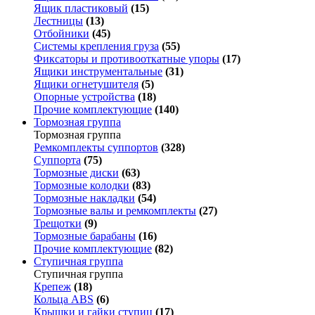
Ящик пластиковый
(15)
Лестницы
(13)
Отбойники
(45)
Системы крепления груза
(55)
Фиксаторы и противооткатные упоры
(17)
Ящики инструментальные
(31)
Ящики огнетушителя
(5)
Опорные устройства
(18)
Прочие комплектующие
(140)
Тормозная группа
Тормозная группа
Ремкомплекты суппортов
(328)
Суппорта
(75)
Тормозные диски
(63)
Тормозные колодки
(83)
Тормозные накладки
(54)
Тормозные валы и ремкомплекты
(27)
Трещотки
(9)
Тормозные барабаны
(16)
Прочие комплектующие
(82)
Ступичная группа
Ступичная группа
Крепеж
(18)
Кольца ABS
(6)
Крышки и гайки ступиц
(17)