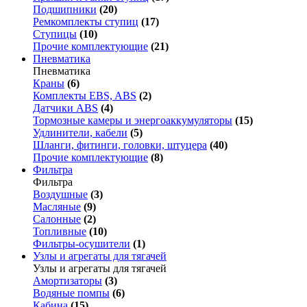
Подшипники
(20)
Ремкомплекты ступиц
(17)
Ступицы
(10)
Прочие комплектующие
(21)
Пневматика
Пневматика
Краны
(6)
Комплекты EBS, ABS
(2)
Датчики ABS
(4)
Тормозные камеры и энергоаккумуляторы
(15)
Удлинители, кабели
(5)
Шланги, фитинги, головки, штуцера
(40)
Прочие комплектующие
(8)
Фильтра
Фильтра
Воздушные
(3)
Масляные
(9)
Салонные
(2)
Топливные
(10)
Фильтры-осушители
(1)
Узлы и агрегаты для тягачей
Узлы и агрегаты для тягачей
Амортизаторы
(3)
Водяные помпы
(6)
Кабина
(15)