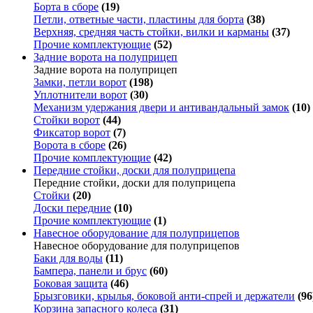
Борта в сборе
(19)
Петли, ответные части, пластины для борта
(38)
Верхняя, средняя часть стойки, вилки и карманы
(37)
Прочие комплектующие
(52)
Задние ворота на полуприцеп
Задние ворота на полуприцеп
Замки, петли ворот
(198)
Уплотнители ворот
(30)
Механизм удержания двери и антивандальный замок
(10)
Стойки ворот
(44)
Фиксатор ворот
(7)
Ворота в сборе
(26)
Прочие комплектующие
(42)
Передние стойки, доски для полуприцепа
Передние стойки, доски для полуприцепа
Стойки
(20)
Доски передние
(10)
Прочие комплектующие
(1)
Навесное оборудование для полуприцепов
Навесное оборудование для полуприцепов
Баки для воды
(11)
Бампера, панели и брус
(60)
Боковая защита
(46)
Брызговики, крылья, боковой анти-спрей и держатели
(96
Корзина запасного колеса
(31)