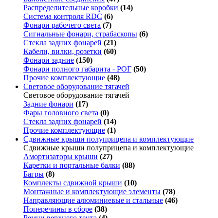
Распределительные коробки
(14)
Система контроля RDC
(6)
Фонари рабочего света
(7)
Сигнальные фонари, страбаскопы
(6)
Стекла задних фонарей
(21)
Кабели, вилки, розетки
(60)
Фонари задние
(150)
Фонари полного габарита - РОГ
(50)
Прочие комплектующие
(48)
Световое оборудование тягачей
Световое оборудование тягачей
Задние фонари
(17)
Фары головного света
(0)
Стекла задних фонарей
(14)
Прочие комплектующие
(1)
Сдвижные крыши полуприцепа и комплектующие
Сдвижные крыши полуприцепа и комплектующие
Амортизаторы крыши
(27)
Каретки и портальные балки
(88)
Багры
(8)
Комплекты сдвижной крыши
(10)
Монтажные и комплектующие элементы
(78)
Направляющие алюминиевые и стальные
(46)
Поперечины в сборе
(38)
Ремни верхнего тента
(4)