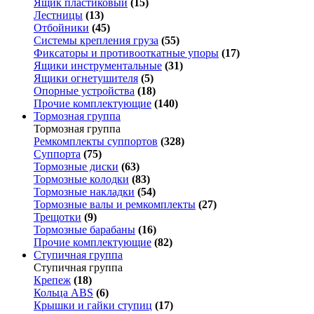
Ящик пластиковый
(15)
Лестницы
(13)
Отбойники
(45)
Системы крепления груза
(55)
Фиксаторы и противооткатные упоры
(17)
Ящики инструментальные
(31)
Ящики огнетушителя
(5)
Опорные устройства
(18)
Прочие комплектующие
(140)
Тормозная группа
Тормозная группа
Ремкомплекты суппортов
(328)
Суппорта
(75)
Тормозные диски
(63)
Тормозные колодки
(83)
Тормозные накладки
(54)
Тормозные валы и ремкомплекты
(27)
Трещотки
(9)
Тормозные барабаны
(16)
Прочие комплектующие
(82)
Ступичная группа
Ступичная группа
Крепеж
(18)
Кольца ABS
(6)
Крышки и гайки ступиц
(17)