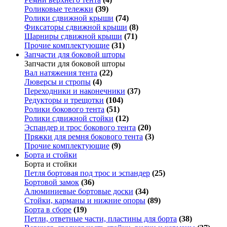
Роликовые тележки
(39)
Ролики сдвижной крыши
(74)
Фиксаторы сдвижной крыши
(8)
Шарниры сдвижной крыши
(71)
Прочие комплектующие
(31)
Запчасти для боковой шторы
Запчасти для боковой шторы
Вал натяжения тента
(22)
Люверсы и стропы
(4)
Переходники и наконечники
(37)
Редукторы и трещотки
(104)
Ролики бокового тента
(51)
Ролики сдвижной стойки
(12)
Эспандер и трос бокового тента
(20)
Пряжки для ремня бокового тента
(3)
Прочие комплектующие
(9)
Борта и стойки
Борта и стойки
Петля бортовая под трос и эспандер
(25)
Бортовой замок
(36)
Алюминиевые бортовые доски
(34)
Стойки, карманы и нижние опоры
(89)
Борта в сборе
(19)
Петли, ответные части, пластины для борта
(38)