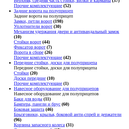
Верхняя, средняя часть стойки, вилки и карманы
(37)
Прочие комплектующие
(52)
Задние ворота на полуприцеп
Задние ворота на полуприцеп
Замки, петли ворот
(198)
Уплотнители ворот
(30)
Механизм удержания двери и антивандальный замок
(10)
Стойки ворот
(44)
Фиксатор ворот
(7)
Ворота в сборе
(26)
Прочие комплектующие
(42)
Передние стойки, доски для полуприцепа
Передние стойки, доски для полуприцепа
Стойки
(20)
Доски передние
(10)
Прочие комплектующие
(1)
Навесное оборудование для полуприцепов
Навесное оборудование для полуприцепов
Баки для воды
(11)
Бампера, панели и брус
(60)
Боковая защита
(46)
Брызговики, крылья, боковой анти-спрей и держатели
(96)
Корзина запасного колеса
(31)