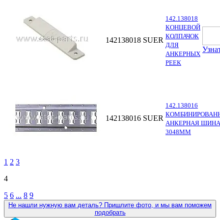
142.138018
КОНЦЕВОЙ
КОЛПАЧОК
142138018
SUER
ДЛЯ
Узна
АНКЕРНЫХ
РЕЕК
142.138016
КОМБИНИРОВАН
142138016
SUER
АНКЕРНАЯ ШИНА
3048ММ
1
2
3
4
5
6
...
8
9
Не нашли нужную вам деталь? Пришлите фото, и мы вам поможем
подобрать