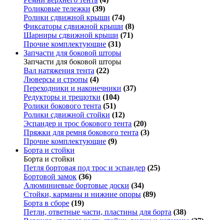
Роликовые тележки
(39)
Ролики сдвижной крыши
(74)
Фиксаторы сдвижной крыши
(8)
Шарниры сдвижной крыши
(71)
Прочие комплектующие
(31)
Запчасти для боковой шторы
Запчасти для боковой шторы
Вал натяжения тента
(22)
Люверсы и стропы
(4)
Переходники и наконечники
(37)
Редукторы и трещотки
(104)
Ролики бокового тента
(51)
Ролики сдвижной стойки
(12)
Эспандер и трос бокового тента
(20)
Пряжки для ремня бокового тента
(3)
Прочие комплектующие
(9)
Борта и стойки
Борта и стойки
Петля бортовая под трос и эспандер
(25)
Бортовой замок
(36)
Алюминиевые бортовые доски
(34)
Стойки, карманы и нижние опоры
(89)
Борта в сборе
(19)
Петли, ответные части, пластины для борта
(38)