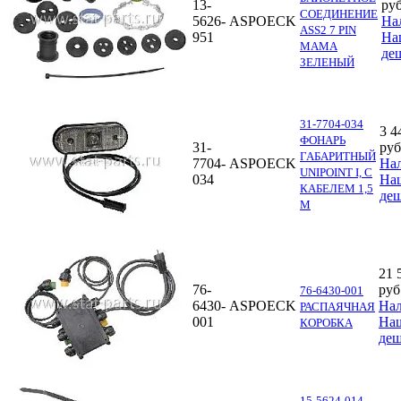
13-
руб
СОЕДИНЕНИЕ
5626-
ASPOECK
На
ASS2 7 PIN
951
На
МАМА
де
ЗЕЛЕНЫЙ
31-7704-034
3 4
ФОНАРЬ
31-
руб
ГАБАРИТНЫЙ
7704-
ASPOECK
На
UNIPOINT I, С
034
На
КАБЕЛЕМ 1,5
деш
М
21 
76-
руб
76-6430-001
6430-
ASPOECK
На
РАСПАЯЧНАЯ
001
На
КОРОБКА
деш
15-5624-014