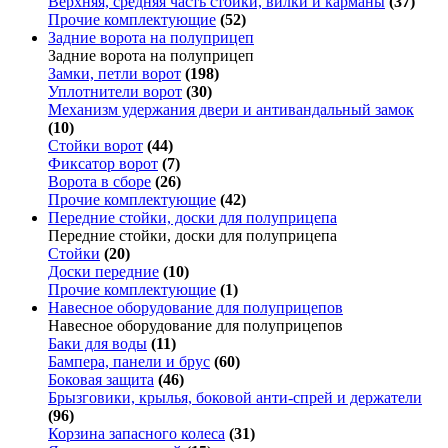
Верхняя, средняя часть стойки, вилки и карманы
(37)
Прочие комплектующие
(52)
Задние ворота на полуприцеп
Задние ворота на полуприцеп
Замки, петли ворот
(198)
Уплотнители ворот
(30)
Механизм удержания двери и антивандальный замок
(10)
Стойки ворот
(44)
Фиксатор ворот
(7)
Ворота в сборе
(26)
Прочие комплектующие
(42)
Передние стойки, доски для полуприцепа
Передние стойки, доски для полуприцепа
Стойки
(20)
Доски передние
(10)
Прочие комплектующие
(1)
Навесное оборудование для полуприцепов
Навесное оборудование для полуприцепов
Баки для воды
(11)
Бампера, панели и брус
(60)
Боковая защита
(46)
Брызговики, крылья, боковой анти-спрей и держатели
(96)
Корзина запасного колеса
(31)