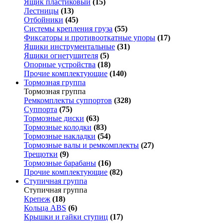
Ящик пластиковый
(15)
Лестницы
(13)
Отбойники
(45)
Системы крепления груза
(55)
Фиксаторы и противооткатные упоры
(17)
Ящики инструментальные
(31)
Ящики огнетушителя
(5)
Опорные устройства
(18)
Прочие комплектующие
(140)
Тормозная группа
Тормозная группа
Ремкомплекты суппортов
(328)
Суппорта
(75)
Тормозные диски
(63)
Тормозные колодки
(83)
Тормозные накладки
(54)
Тормозные валы и ремкомплекты
(27)
Трещотки
(9)
Тормозные барабаны
(16)
Прочие комплектующие
(82)
Ступичная группа
Ступичная группа
Крепеж
(18)
Кольца ABS
(6)
Крышки и гайки ступиц
(17)