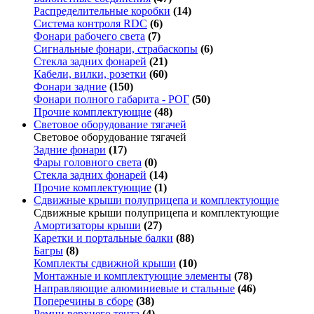
Распределительные коробки
(14)
Система контроля RDC
(6)
Фонари рабочего света
(7)
Сигнальные фонари, страбаскопы
(6)
Стекла задних фонарей
(21)
Кабели, вилки, розетки
(60)
Фонари задние
(150)
Фонари полного габарита - РОГ
(50)
Прочие комплектующие
(48)
Световое оборудование тягачей
Световое оборудование тягачей
Задние фонари
(17)
Фары головного света
(0)
Стекла задних фонарей
(14)
Прочие комплектующие
(1)
Сдвижные крыши полуприцепа и комплектующие
Сдвижные крыши полуприцепа и комплектующие
Амортизаторы крыши
(27)
Каретки и портальные балки
(88)
Багры
(8)
Комплекты сдвижной крыши
(10)
Монтажные и комплектующие элементы
(78)
Направляющие алюминиевые и стальные
(46)
Поперечины в сборе
(38)
Ремни верхнего тента
(4)