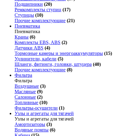
Подшипники
(20)
Ремкомплекты ступиц
(17)
Ступицы
(10)
Прочие комплектующие
(21)
Пневматика
Пневматика
Краны
(6)
Комплекты EBS, ABS
(2)
Датчики ABS
(4)
Тормозные камеры и энергоаккумуляторы
(15)
Удлинители, кабели
(5)
Шланги, фитинги, головки, штуцера
(40)
Прочие комплектующие
(8)
Фильтра
Фильтра
Воздушные
(3)
Масляные
(9)
Салонные
(2)
Топливные
(10)
Фильтры-осушители
(1)
Узлы и агрегаты для тягачей
Узлы и агрегаты для тягачей
Амортизаторы
(3)
Водяные помпы
(6)
Кабина
(15)