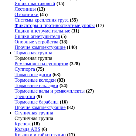
Ящик пластиковый
(15)
Лестницы
(13)
Отбойники
(45)
Системы крепления груза
(55)
Фиксаторы и противооткатные упоры
(17)
Ящики инструментальные
(31)
Ящики огнетушителя
(5)
Опорные устройства
(18)
Прочие комплектующие
(140)
Тормозная группа
Тормозная группа
Ремкомплекты суппортов
(328)
Суппорта
(75)
Тормозные диски
(63)
Тормозные колодки
(83)
Тормозные накладки
(54)
Тормозные валы и ремкомплекты
(27)
Трещотки
(9)
Тормозные барабаны
(16)
Прочие комплектующие
(82)
Ступичная группа
Ступичная группа
Крепеж
(18)
Кольца ABS
(6)
Крышки и гайки ступиц
(17)