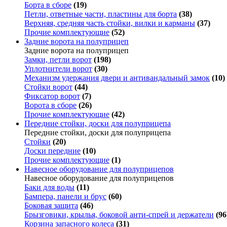
Борта в сборе
(19)
Петли, ответные части, пластины для борта
(38)
Верхняя, средняя часть стойки, вилки и карманы
(37)
Прочие комплектующие
(52)
Задние ворота на полуприцеп
Задние ворота на полуприцеп
Замки, петли ворот
(198)
Уплотнители ворот
(30)
Механизм удержания двери и антивандальный замок
(10)
Стойки ворот
(44)
Фиксатор ворот
(7)
Ворота в сборе
(26)
Прочие комплектующие
(42)
Передние стойки, доски для полуприцепа
Передние стойки, доски для полуприцепа
Стойки
(20)
Доски передние
(10)
Прочие комплектующие
(1)
Навесное оборудование для полуприцепов
Навесное оборудование для полуприцепов
Баки для воды
(11)
Бампера, панели и брус
(60)
Боковая защита
(46)
Брызговики, крылья, боковой анти-спрей и держатели
(96
Корзина запасного колеса
(31)