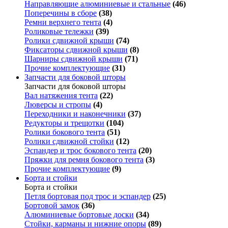
Направляющие алюминиевые и стальные
(46)
Поперечины в сборе
(38)
Ремни верхнего тента
(4)
Роликовые тележки
(39)
Ролики сдвижной крыши
(74)
Фиксаторы сдвижной крыши
(8)
Шарниры сдвижной крыши
(71)
Прочие комплектующие
(31)
Запчасти для боковой шторы
Запчасти для боковой шторы
Вал натяжения тента
(22)
Люверсы и стропы
(4)
Переходники и наконечники
(37)
Редукторы и трещотки
(104)
Ролики бокового тента
(51)
Ролики сдвижной стойки
(12)
Эспандер и трос бокового тента
(20)
Пряжки для ремня бокового тента
(3)
Прочие комплектующие
(9)
Борта и стойки
Борта и стойки
Петля бортовая под трос и эспандер
(25)
Бортовой замок
(36)
Алюминиевые бортовые доски
(34)
Стойки, карманы и нижние опоры
(89)