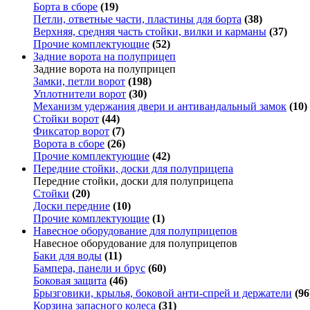
Борта в сборе
(19)
Петли, ответные части, пластины для борта
(38)
Верхняя, средняя часть стойки, вилки и карманы
(37)
Прочие комплектующие
(52)
Задние ворота на полуприцеп
Задние ворота на полуприцеп
Замки, петли ворот
(198)
Уплотнители ворот
(30)
Механизм удержания двери и антивандальный замок
(10)
Стойки ворот
(44)
Фиксатор ворот
(7)
Ворота в сборе
(26)
Прочие комплектующие
(42)
Передние стойки, доски для полуприцепа
Передние стойки, доски для полуприцепа
Стойки
(20)
Доски передние
(10)
Прочие комплектующие
(1)
Навесное оборудование для полуприцепов
Навесное оборудование для полуприцепов
Баки для воды
(11)
Бампера, панели и брус
(60)
Боковая защита
(46)
Брызговики, крылья, боковой анти-спрей и держатели
(96
Корзина запасного колеса
(31)