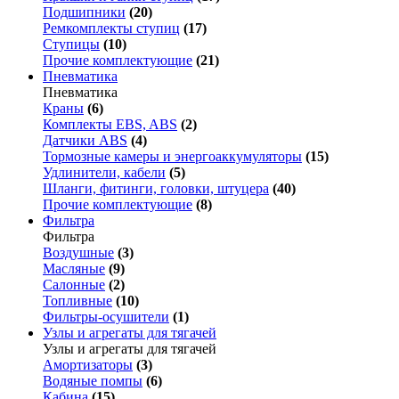
Подшипники
(20)
Ремкомплекты ступиц
(17)
Ступицы
(10)
Прочие комплектующие
(21)
Пневматика
Пневматика
Краны
(6)
Комплекты EBS, ABS
(2)
Датчики ABS
(4)
Тормозные камеры и энергоаккумуляторы
(15)
Удлинители, кабели
(5)
Шланги, фитинги, головки, штуцера
(40)
Прочие комплектующие
(8)
Фильтра
Фильтра
Воздушные
(3)
Масляные
(9)
Салонные
(2)
Топливные
(10)
Фильтры-осушители
(1)
Узлы и агрегаты для тягачей
Узлы и агрегаты для тягачей
Амортизаторы
(3)
Водяные помпы
(6)
Кабина
(15)