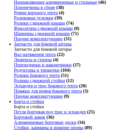
Направляющие алюминиевые и стальные
(46)
Поперечины в сборе
(38)
Ремни верхнего тента
(4)
Роликовые тележки
(39)
Ролики сдвижной крыши
(74)
Фиксаторы сдвижной крыши
(8)
Шарниры сдвижной крыши
(71)
Прочие комплектующие
(31)
Запчасти для боковой шторы
Запчасти для боковой шторы
Вал натяжения тента
(22)
Люверсы и стропы
(4)
Переходники и наконечники
(37)
Редукторы и трещотки
(104)
Ролики бокового тента
(51)
Ролики сдвижной стойки
(12)
Эспандер и трос бокового тента
(20)
Пряжки для ремня бокового тента
(3)
Прочие комплектующие
(9)
Борта и стойки
Борта и стойки
Петля бортовая под трос и эспандер
(25)
Бортовой замок
(36)
Алюминиевые бортовые доски
(34)
Стойки, карманы и нижние опоры
(89)