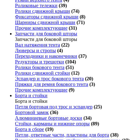
Роликовые тележки
(39)
Ролики сдвижной крыши
(74)
Фиксаторы сдвижной крыши
(8)
Шарниры сдвижной крыши
(71)
Прочие комплектующие
(31)
Запчасти для боковой шторы
Запчасти для боковой шторы
Вал натяжения тента
(22)
Люверсы и стропы
(4)
Переходники и наконечники
(37)
Редукторы и трещотки
(104)
Ролики бокового тента
(51)
Ролики сдвижной стойки
(12)
Эспандер и трос бокового тента
(20)
Пряжки для ремня бокового тента
(3)
Прочие комплектующие
(9)
Борта и стойки
Борта и стойки
Петля бортовая под трос и эспандер
(25)
Бортовой замок
(36)
Алюминиевые бортовые доски
(34)
Стойки, карманы и нижние опоры
(89)
Борта в сборе
(19)
Петли, ответные части, пластины для борта
(38)