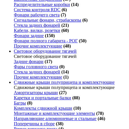
Распределительные коробки
(14)
Система контроля RDC
(6)
Фонари рабочего света
(7)
Сигнальные фонари, страбаскопы
(6)
Стекла задних фонарей
(21)
Кабели, вилки, розетки
(60)
Фонари задние
(150)
Фонари полного габарита - РОГ
(50)
Прочие комплектующие
(48)
Световое оборудование тягачей
Световое оборудование тягачей
Задние фонари
(17)
Фары головного света
(0)
Стекла задних фонарей
(14)
Прочие комплектующие
(1)
Сдвижные крыши полуприцепа и комплектующие
Сдвижные крыши полуприцепа и комплектующие
Амортизаторы крыши
(27)
Каретки и портальные балки
(88)
Багры
(8)
Комплекты сдвижной крыши
(10)
Монтажные и комплектующие элементы
(78)
Направляющие алюминиевые и стальные
(46)
Поперечины в сборе
(38)
Ремни верхнего тента
(4)