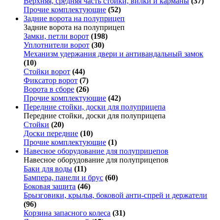
Верхняя, средняя часть стойки, вилки и карманы
(37)
Прочие комплектующие
(52)
Задние ворота на полуприцеп
Задние ворота на полуприцеп
Замки, петли ворот
(198)
Уплотнители ворот
(30)
Механизм удержания двери и антивандальный замок
(10)
Стойки ворот
(44)
Фиксатор ворот
(7)
Ворота в сборе
(26)
Прочие комплектующие
(42)
Передние стойки, доски для полуприцепа
Передние стойки, доски для полуприцепа
Стойки
(20)
Доски передние
(10)
Прочие комплектующие
(1)
Навесное оборудование для полуприцепов
Навесное оборудование для полуприцепов
Баки для воды
(11)
Бампера, панели и брус
(60)
Боковая защита
(46)
Брызговики, крылья, боковой анти-спрей и держатели
(96)
Корзина запасного колеса
(31)