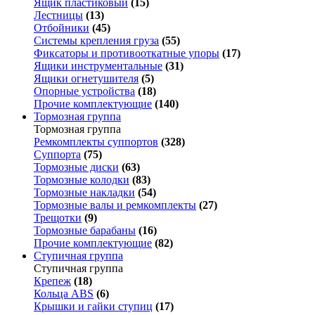
Ящик пластиковый
(15)
Лестницы
(13)
Отбойники
(45)
Системы крепления груза
(55)
Фиксаторы и противооткатные упоры
(17)
Ящики инструментальные
(31)
Ящики огнетушителя
(5)
Опорные устройства
(18)
Прочие комплектующие
(140)
Тормозная группа
Тормозная группа
Ремкомплекты суппортов
(328)
Суппорта
(75)
Тормозные диски
(63)
Тормозные колодки
(83)
Тормозные накладки
(54)
Тормозные валы и ремкомплекты
(27)
Трещотки
(9)
Тормозные барабаны
(16)
Прочие комплектующие
(82)
Ступичная группа
Ступичная группа
Крепеж
(18)
Кольца ABS
(6)
Крышки и гайки ступиц
(17)