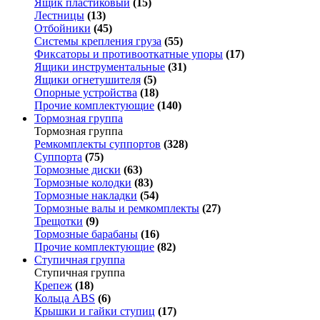
Ящик пластиковый
(15)
Лестницы
(13)
Отбойники
(45)
Системы крепления груза
(55)
Фиксаторы и противооткатные упоры
(17)
Ящики инструментальные
(31)
Ящики огнетушителя
(5)
Опорные устройства
(18)
Прочие комплектующие
(140)
Тормозная группа
Тормозная группа
Ремкомплекты суппортов
(328)
Суппорта
(75)
Тормозные диски
(63)
Тормозные колодки
(83)
Тормозные накладки
(54)
Тормозные валы и ремкомплекты
(27)
Трещотки
(9)
Тормозные барабаны
(16)
Прочие комплектующие
(82)
Ступичная группа
Ступичная группа
Крепеж
(18)
Кольца ABS
(6)
Крышки и гайки ступиц
(17)