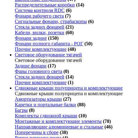
Распределительные коробки
(14)
Система контроля RDC
(6)
Фонари рабочего света
(7)
Сигнальные фонари, страбаскопы
(6)
Стекла задних фонарей
(21)
Кабели, вилки, розетки
(60)
Фонари задние
(150)
Фонари полного габарита - РОГ
(50)
Прочие комплектующие
(48)
Световое оборудование тягачей
Световое оборудование тягачей
Задние фонари
(17)
Фары головного света
(0)
Стекла задних фонарей
(14)
Прочие комплектующие
(1)
Сдвижные крыши полуприцепа и комплектующие
Сдвижные крыши полуприцепа и комплектующие
Амортизаторы крыши
(27)
Каретки и портальные балки
(88)
Багры
(8)
Комплекты сдвижной крыши
(10)
Монтажные и комплектующие элементы
(78)
Направляющие алюминиевые и стальные
(46)
Поперечины в сборе
(38)
Ремни верхнего тента
(4)