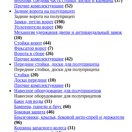
Верхняя, средняя часть стойки, вилки и карманы
(37)
Прочие комплектующие
(52)
Задние ворота на полуприцеп
Задние ворота на полуприцеп
Замки, петли ворот
(198)
Уплотнители ворот
(30)
Механизм удержания двери и антивандальный замок
(10)
Стойки ворот
(44)
Фиксатор ворот
(7)
Ворота в сборе
(26)
Прочие комплектующие
(42)
Передние стойки, доски для полуприцепа
Передние стойки, доски для полуприцепа
Стойки
(20)
Доски передние
(10)
Прочие комплектующие
(1)
Навесное оборудование для полуприцепов
Навесное оборудование для полуприцепов
Баки для воды
(11)
Бампера, панели и брус
(60)
Боковая защита
(46)
Брызговики, крылья, боковой анти-спрей и держатели
(96)
Корзина запасного колеса
(31)