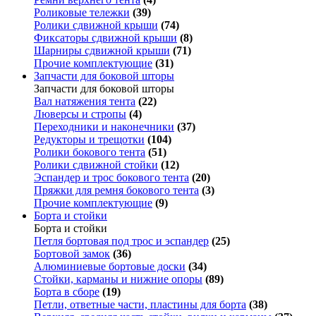
Роликовые тележки
(39)
Ролики сдвижной крыши
(74)
Фиксаторы сдвижной крыши
(8)
Шарниры сдвижной крыши
(71)
Прочие комплектующие
(31)
Запчасти для боковой шторы
Запчасти для боковой шторы
Вал натяжения тента
(22)
Люверсы и стропы
(4)
Переходники и наконечники
(37)
Редукторы и трещотки
(104)
Ролики бокового тента
(51)
Ролики сдвижной стойки
(12)
Эспандер и трос бокового тента
(20)
Пряжки для ремня бокового тента
(3)
Прочие комплектующие
(9)
Борта и стойки
Борта и стойки
Петля бортовая под трос и эспандер
(25)
Бортовой замок
(36)
Алюминиевые бортовые доски
(34)
Стойки, карманы и нижние опоры
(89)
Борта в сборе
(19)
Петли, ответные части, пластины для борта
(38)