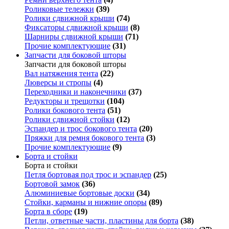
Роликовые тележки
(39)
Ролики сдвижной крыши
(74)
Фиксаторы сдвижной крыши
(8)
Шарниры сдвижной крыши
(71)
Прочие комплектующие
(31)
Запчасти для боковой шторы
Запчасти для боковой шторы
Вал натяжения тента
(22)
Люверсы и стропы
(4)
Переходники и наконечники
(37)
Редукторы и трещотки
(104)
Ролики бокового тента
(51)
Ролики сдвижной стойки
(12)
Эспандер и трос бокового тента
(20)
Пряжки для ремня бокового тента
(3)
Прочие комплектующие
(9)
Борта и стойки
Борта и стойки
Петля бортовая под трос и эспандер
(25)
Бортовой замок
(36)
Алюминиевые бортовые доски
(34)
Стойки, карманы и нижние опоры
(89)
Борта в сборе
(19)
Петли, ответные части, пластины для борта
(38)