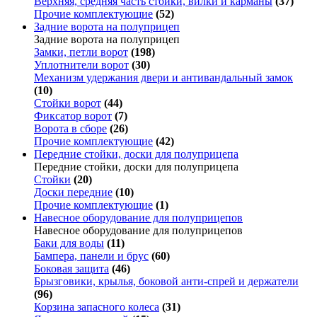
Верхняя, средняя часть стойки, вилки и карманы
(37)
Прочие комплектующие
(52)
Задние ворота на полуприцеп
Задние ворота на полуприцеп
Замки, петли ворот
(198)
Уплотнители ворот
(30)
Механизм удержания двери и антивандальный замок
(10)
Стойки ворот
(44)
Фиксатор ворот
(7)
Ворота в сборе
(26)
Прочие комплектующие
(42)
Передние стойки, доски для полуприцепа
Передние стойки, доски для полуприцепа
Стойки
(20)
Доски передние
(10)
Прочие комплектующие
(1)
Навесное оборудование для полуприцепов
Навесное оборудование для полуприцепов
Баки для воды
(11)
Бампера, панели и брус
(60)
Боковая защита
(46)
Брызговики, крылья, боковой анти-спрей и держатели
(96)
Корзина запасного колеса
(31)