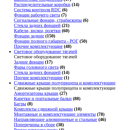
Распределительные коробки
(14)
Система контроля RDC
(6)
Фонари рабочего света
(7)
Сигнальные фонари, страбаскопы
(6)
Стекла задних фонарей
(21)
Кабели, вилки, розетки
(60)
Фонари задние
(150)
Фонари полного габарита - РОГ
(50)
Прочие комплектующие
(48)
Световое оборудование тягачей
Световое оборудование тягачей
Задние фонари
(17)
Фары головного света
(0)
Стекла задних фонарей
(14)
Прочие комплектующие
(1)
Сдвижные крыши полуприцепа и комплектующие
Сдвижные крыши полуприцепа и комплектующие
Амортизаторы крыши
(27)
Каретки и портальные балки
(88)
Багры
(8)
Комплекты сдвижной крыши
(10)
Монтажные и комплектующие элементы
(78)
Направляющие алюминиевые и стальные
(46)
Поперечины в сборе
(38)
Ремни верхнего тента
(4)