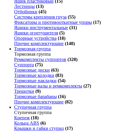
Ящик пластиковый
(15)
Лестницы
(13)
Отбойники
(45)
Системы крепления груза
(55)
Фиксаторы и противооткатные упоры
(17)
Ящики инструментальные
(31)
Ящики огнетушителя
(5)
Опорные устройства
(18)
Прочие комплектующие
(140)
Тормозная группа
Тормозная группа
Ремкомплекты суппортов
(328)
Суппорта
(75)
Тормозные диски
(63)
Тормозные колодки
(83)
Тормозные накладки
(54)
Тормозные валы и ремкомплекты
(27)
Трещотки
(9)
Тормозные барабаны
(16)
Прочие комплектующие
(82)
Ступичная группа
Ступичная группа
Крепеж
(18)
Кольца ABS
(6)
Крышки и гайки ступиц
(17)