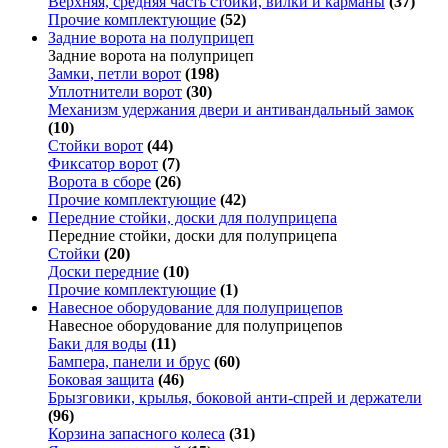
Верхняя, средняя часть стойки, вилки и карманы
(37)
Прочие комплектующие
(52)
Задние ворота на полуприцеп
Задние ворота на полуприцеп
Замки, петли ворот
(198)
Уплотнители ворот
(30)
Механизм удержания двери и антивандальный замок
(10)
Стойки ворот
(44)
Фиксатор ворот
(7)
Ворота в сборе
(26)
Прочие комплектующие
(42)
Передние стойки, доски для полуприцепа
Передние стойки, доски для полуприцепа
Стойки
(20)
Доски передние
(10)
Прочие комплектующие
(1)
Навесное оборудование для полуприцепов
Навесное оборудование для полуприцепов
Баки для воды
(11)
Бампера, панели и брус
(60)
Боковая защита
(46)
Брызговики, крылья, боковой анти-спрей и держатели
(96)
Корзина запасного колеса
(31)