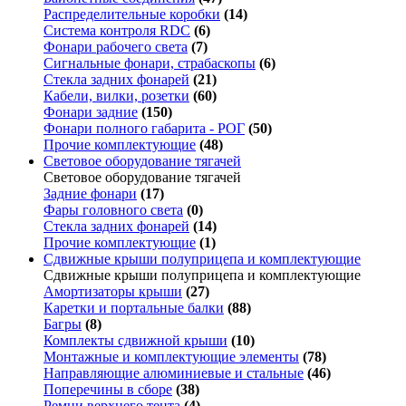
Распределительные коробки
(14)
Система контроля RDC
(6)
Фонари рабочего света
(7)
Сигнальные фонари, страбаскопы
(6)
Стекла задних фонарей
(21)
Кабели, вилки, розетки
(60)
Фонари задние
(150)
Фонари полного габарита - РОГ
(50)
Прочие комплектующие
(48)
Световое оборудование тягачей
Световое оборудование тягачей
Задние фонари
(17)
Фары головного света
(0)
Стекла задних фонарей
(14)
Прочие комплектующие
(1)
Сдвижные крыши полуприцепа и комплектующие
Сдвижные крыши полуприцепа и комплектующие
Амортизаторы крыши
(27)
Каретки и портальные балки
(88)
Багры
(8)
Комплекты сдвижной крыши
(10)
Монтажные и комплектующие элементы
(78)
Направляющие алюминиевые и стальные
(46)
Поперечины в сборе
(38)
Ремни верхнего тента
(4)