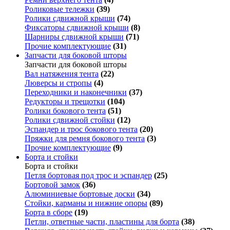
Роликовые тележки
(39)
Ролики сдвижной крыши
(74)
Фиксаторы сдвижной крыши
(8)
Шарниры сдвижной крыши
(71)
Прочие комплектующие
(31)
Запчасти для боковой шторы
Запчасти для боковой шторы
Вал натяжения тента
(22)
Люверсы и стропы
(4)
Переходники и наконечники
(37)
Редукторы и трещотки
(104)
Ролики бокового тента
(51)
Ролики сдвижной стойки
(12)
Эспандер и трос бокового тента
(20)
Пряжки для ремня бокового тента
(3)
Прочие комплектующие
(9)
Борта и стойки
Борта и стойки
Петля бортовая под трос и эспандер
(25)
Бортовой замок
(36)
Алюминиевые бортовые доски
(34)
Стойки, карманы и нижние опоры
(89)
Борта в сборе
(19)
Петли, ответные части, пластины для борта
(38)