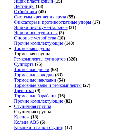
Ящик пластиковый
(15)
Лестницы
(13)
Отбойники
(45)
Системы крепления груза
(55)
Фиксаторы и противооткатные упоры
(17)
Ящики инструментальные
(31)
Ящики огнетушителя
(5)
Опорные устройства
(18)
Прочие комплектующие
(140)
Тормозная группа
Тормозная группа
Ремкомплекты суппортов
(328)
Суппорта
(75)
Тормозные диски
(63)
Тормозные колодки
(83)
Тормозные накладки
(54)
Тормозные валы и ремкомплекты
(27)
Трещотки
(9)
Тормозные барабаны
(16)
Прочие комплектующие
(82)
Ступичная группа
Ступичная группа
Крепеж
(18)
Кольца ABS
(6)
Крышки и гайки ступиц
(17)