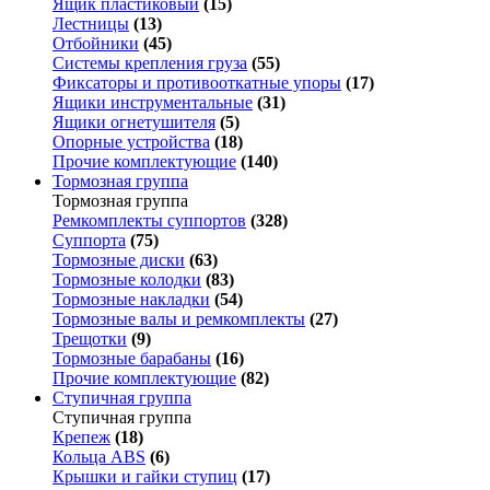
Ящик пластиковый
(15)
Лестницы
(13)
Отбойники
(45)
Системы крепления груза
(55)
Фиксаторы и противооткатные упоры
(17)
Ящики инструментальные
(31)
Ящики огнетушителя
(5)
Опорные устройства
(18)
Прочие комплектующие
(140)
Тормозная группа
Тормозная группа
Ремкомплекты суппортов
(328)
Суппорта
(75)
Тормозные диски
(63)
Тормозные колодки
(83)
Тормозные накладки
(54)
Тормозные валы и ремкомплекты
(27)
Трещотки
(9)
Тормозные барабаны
(16)
Прочие комплектующие
(82)
Ступичная группа
Ступичная группа
Крепеж
(18)
Кольца ABS
(6)
Крышки и гайки ступиц
(17)