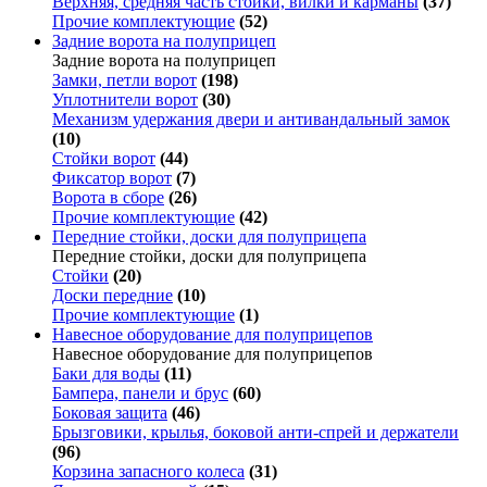
Верхняя, средняя часть стойки, вилки и карманы
(37)
Прочие комплектующие
(52)
Задние ворота на полуприцеп
Задние ворота на полуприцеп
Замки, петли ворот
(198)
Уплотнители ворот
(30)
Механизм удержания двери и антивандальный замок
(10)
Стойки ворот
(44)
Фиксатор ворот
(7)
Ворота в сборе
(26)
Прочие комплектующие
(42)
Передние стойки, доски для полуприцепа
Передние стойки, доски для полуприцепа
Стойки
(20)
Доски передние
(10)
Прочие комплектующие
(1)
Навесное оборудование для полуприцепов
Навесное оборудование для полуприцепов
Баки для воды
(11)
Бампера, панели и брус
(60)
Боковая защита
(46)
Брызговики, крылья, боковой анти-спрей и держатели
(96)
Корзина запасного колеса
(31)