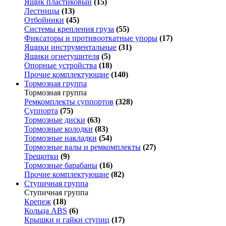
Ящик пластиковый
(15)
Лестницы
(13)
Отбойники
(45)
Системы крепления груза
(55)
Фиксаторы и противооткатные упоры
(17)
Ящики инструментальные
(31)
Ящики огнетушителя
(5)
Опорные устройства
(18)
Прочие комплектующие
(140)
Тормозная группа
Тормозная группа
Ремкомплекты суппортов
(328)
Суппорта
(75)
Тормозные диски
(63)
Тормозные колодки
(83)
Тормозные накладки
(54)
Тормозные валы и ремкомплекты
(27)
Трещотки
(9)
Тормозные барабаны
(16)
Прочие комплектующие
(82)
Ступичная группа
Ступичная группа
Крепеж
(18)
Кольца ABS
(6)
Крышки и гайки ступиц
(17)