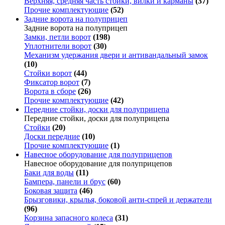
Верхняя, средняя часть стойки, вилки и карманы
(37)
Прочие комплектующие
(52)
Задние ворота на полуприцеп
Задние ворота на полуприцеп
Замки, петли ворот
(198)
Уплотнители ворот
(30)
Механизм удержания двери и антивандальный замок
(10)
Стойки ворот
(44)
Фиксатор ворот
(7)
Ворота в сборе
(26)
Прочие комплектующие
(42)
Передние стойки, доски для полуприцепа
Передние стойки, доски для полуприцепа
Стойки
(20)
Доски передние
(10)
Прочие комплектующие
(1)
Навесное оборудование для полуприцепов
Навесное оборудование для полуприцепов
Баки для воды
(11)
Бампера, панели и брус
(60)
Боковая защита
(46)
Брызговики, крылья, боковой анти-спрей и держатели
(96)
Корзина запасного колеса
(31)