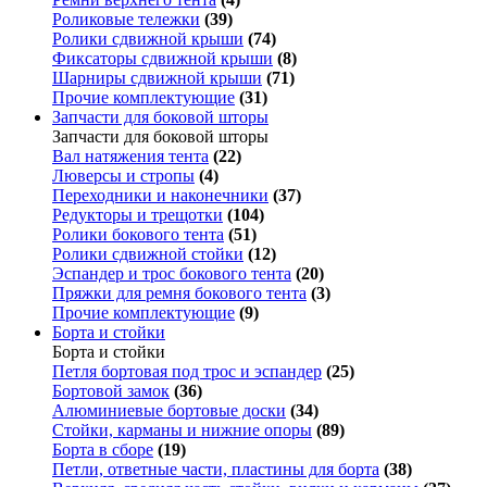
Роликовые тележки
(39)
Ролики сдвижной крыши
(74)
Фиксаторы сдвижной крыши
(8)
Шарниры сдвижной крыши
(71)
Прочие комплектующие
(31)
Запчасти для боковой шторы
Запчасти для боковой шторы
Вал натяжения тента
(22)
Люверсы и стропы
(4)
Переходники и наконечники
(37)
Редукторы и трещотки
(104)
Ролики бокового тента
(51)
Ролики сдвижной стойки
(12)
Эспандер и трос бокового тента
(20)
Пряжки для ремня бокового тента
(3)
Прочие комплектующие
(9)
Борта и стойки
Борта и стойки
Петля бортовая под трос и эспандер
(25)
Бортовой замок
(36)
Алюминиевые бортовые доски
(34)
Стойки, карманы и нижние опоры
(89)
Борта в сборе
(19)
Петли, ответные части, пластины для борта
(38)