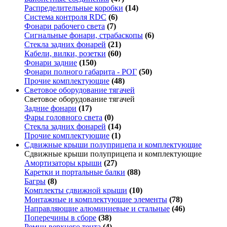
Распределительные коробки
(14)
Система контроля RDC
(6)
Фонари рабочего света
(7)
Сигнальные фонари, страбаскопы
(6)
Стекла задних фонарей
(21)
Кабели, вилки, розетки
(60)
Фонари задние
(150)
Фонари полного габарита - РОГ
(50)
Прочие комплектующие
(48)
Световое оборудование тягачей
Световое оборудование тягачей
Задние фонари
(17)
Фары головного света
(0)
Стекла задних фонарей
(14)
Прочие комплектующие
(1)
Сдвижные крыши полуприцепа и комплектующие
Сдвижные крыши полуприцепа и комплектующие
Амортизаторы крыши
(27)
Каретки и портальные балки
(88)
Багры
(8)
Комплекты сдвижной крыши
(10)
Монтажные и комплектующие элементы
(78)
Направляющие алюминиевые и стальные
(46)
Поперечины в сборе
(38)
Ремни верхнего тента
(4)