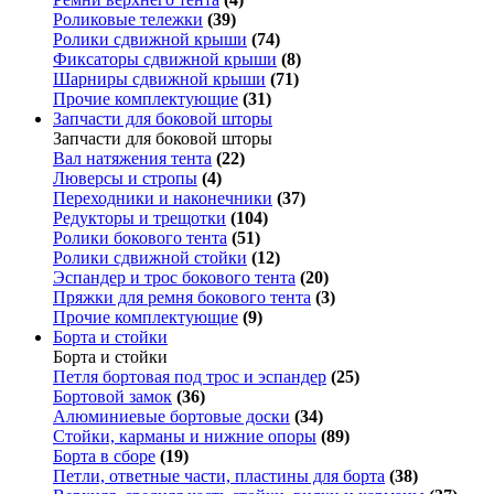
Роликовые тележки
(39)
Ролики сдвижной крыши
(74)
Фиксаторы сдвижной крыши
(8)
Шарниры сдвижной крыши
(71)
Прочие комплектующие
(31)
Запчасти для боковой шторы
Запчасти для боковой шторы
Вал натяжения тента
(22)
Люверсы и стропы
(4)
Переходники и наконечники
(37)
Редукторы и трещотки
(104)
Ролики бокового тента
(51)
Ролики сдвижной стойки
(12)
Эспандер и трос бокового тента
(20)
Пряжки для ремня бокового тента
(3)
Прочие комплектующие
(9)
Борта и стойки
Борта и стойки
Петля бортовая под трос и эспандер
(25)
Бортовой замок
(36)
Алюминиевые бортовые доски
(34)
Стойки, карманы и нижние опоры
(89)
Борта в сборе
(19)
Петли, ответные части, пластины для борта
(38)