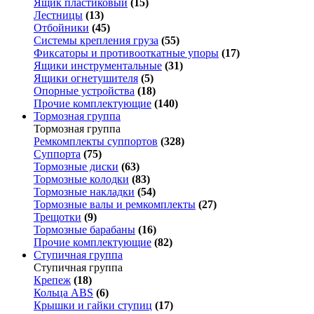
Ящик пластиковый
(15)
Лестницы
(13)
Отбойники
(45)
Системы крепления груза
(55)
Фиксаторы и противооткатные упоры
(17)
Ящики инструментальные
(31)
Ящики огнетушителя
(5)
Опорные устройства
(18)
Прочие комплектующие
(140)
Тормозная группа
Тормозная группа
Ремкомплекты суппортов
(328)
Суппорта
(75)
Тормозные диски
(63)
Тормозные колодки
(83)
Тормозные накладки
(54)
Тормозные валы и ремкомплекты
(27)
Трещотки
(9)
Тормозные барабаны
(16)
Прочие комплектующие
(82)
Ступичная группа
Ступичная группа
Крепеж
(18)
Кольца ABS
(6)
Крышки и гайки ступиц
(17)