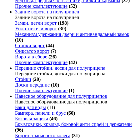
Верхняя, средняя часть стойки, вилки и карманы
(37)
Прочие комплектующие
(52)
Задние ворота на полуприцеп
Задние ворота на полуприцеп
Замки, петли ворот
(198)
Уплотнители ворот
(30)
Механизм удержания двери и антивандальный замок
(10)
Стойки ворот
(44)
Фиксатор ворот
(7)
Ворота в сборе
(26)
Прочие комплектующие
(42)
Передние стойки, доски для полуприцепа
Передние стойки, доски для полуприцепа
Стойки
(20)
Доски передние
(10)
Прочие комплектующие
(1)
Навесное оборудование для полуприцепов
Навесное оборудование для полуприцепов
Баки для воды
(11)
Бампера, панели и брус
(60)
Боковая защита
(46)
Брызговики, крылья, боковой анти-спрей и держатели
(96)
Корзина запасного колеса
(31)