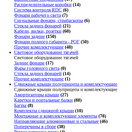
Распределительные коробки
(14)
Система контроля RDC
(6)
Фонари рабочего света
(7)
Сигнальные фонари, страбаскопы
(6)
Стекла задних фонарей
(21)
Кабели, вилки, розетки
(60)
Фонари задние
(150)
Фонари полного габарита - РОГ
(50)
Прочие комплектующие
(48)
Световое оборудование тягачей
Световое оборудование тягачей
Задние фонари
(17)
Фары головного света
(0)
Стекла задних фонарей
(14)
Прочие комплектующие
(1)
Сдвижные крыши полуприцепа и комплектующие
Сдвижные крыши полуприцепа и комплектующие
Амортизаторы крыши
(27)
Каретки и портальные балки
(88)
Багры
(8)
Комплекты сдвижной крыши
(10)
Монтажные и комплектующие элементы
(78)
Направляющие алюминиевые и стальные
(46)
Поперечины в сборе
(38)
Ремни верхнего тента
(4)