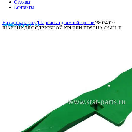
Отзывы
Контакты
Назад к каталогу
/
Шарниры сдвижной крыши
/
38074610
info@stat-parts.ru
ШАРНИР ДЛЯ СДВИЖНОЙ КРЫШИ EDSCHA CS-UL II