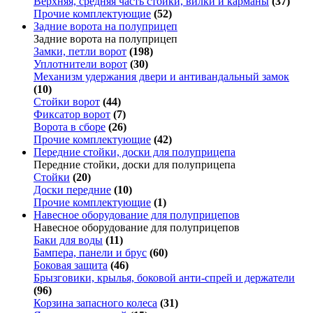
Верхняя, средняя часть стойки, вилки и карманы
(37)
Прочие комплектующие
(52)
Задние ворота на полуприцеп
Задние ворота на полуприцеп
Замки, петли ворот
(198)
Уплотнители ворот
(30)
Механизм удержания двери и антивандальный замок
(10)
Стойки ворот
(44)
Фиксатор ворот
(7)
Ворота в сборе
(26)
Прочие комплектующие
(42)
Передние стойки, доски для полуприцепа
Передние стойки, доски для полуприцепа
Стойки
(20)
Доски передние
(10)
Прочие комплектующие
(1)
Навесное оборудование для полуприцепов
Навесное оборудование для полуприцепов
Баки для воды
(11)
Бампера, панели и брус
(60)
Боковая защита
(46)
Брызговики, крылья, боковой анти-спрей и держатели
(96)
Корзина запасного колеса
(31)