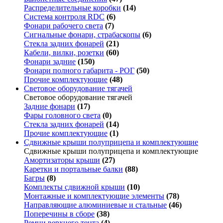
Распределительные коробки
(14)
Система контроля RDC
(6)
Фонари рабочего света
(7)
Сигнальные фонари, страбаскопы
(6)
Стекла задних фонарей
(21)
Кабели, вилки, розетки
(60)
Фонари задние
(150)
Фонари полного габарита - РОГ
(50)
Прочие комплектующие
(48)
Световое оборудование тягачей
Световое оборудование тягачей
Задние фонари
(17)
Фары головного света
(0)
Стекла задних фонарей
(14)
Прочие комплектующие
(1)
Сдвижные крыши полуприцепа и комплектующие
Сдвижные крыши полуприцепа и комплектующие
Амортизаторы крыши
(27)
Каретки и портальные балки
(88)
Багры
(8)
Комплекты сдвижной крыши
(10)
Монтажные и комплектующие элементы
(78)
Направляющие алюминиевые и стальные
(46)
Поперечины в сборе
(38)
Ремни верхнего тента
(4)