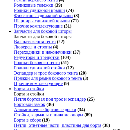
Роликовые тележки
(39)
Ролики сдвижной крыши
(74)
Фиксаторы сдвижной крыши
(8)
Шарниры сдвижной крыши
(71)
Прочие комплектующие
(31)
Запчасти для боковой шторы
Запчасти для боковой шторы
Вал натяжения тента
(22)
Люверсы и стропы
(4)
Переходники и наконечники
(37)
Редукторы и трещотки
(104)
Ролики бокового тента
(51)
Ролики сдвижной стойки
(12)
Эспандер и трос бокового тента
(20)
Пряжки для ремня бокового тента
(3)
Прочие комплектующие
(9)
Борта и стойки
Борта и стойки
Петля бортовая под трос и эспандер
(25)
Бортовой замок
(36)
Алюминиевые бортовые доски
(34)
Стойки, карманы и нижние опоры
(89)
Борта в сборе
(19)
Петли, ответные части, пластины для борта
(38)