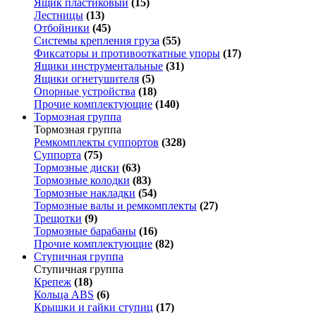
Ящик пластиковый
(15)
Лестницы
(13)
Отбойники
(45)
Системы крепления груза
(55)
Фиксаторы и противооткатные упоры
(17)
Ящики инструментальные
(31)
Ящики огнетушителя
(5)
Опорные устройства
(18)
Прочие комплектующие
(140)
Тормозная группа
Тормозная группа
Ремкомплекты суппортов
(328)
Суппорта
(75)
Тормозные диски
(63)
Тормозные колодки
(83)
Тормозные накладки
(54)
Тормозные валы и ремкомплекты
(27)
Трещотки
(9)
Тормозные барабаны
(16)
Прочие комплектующие
(82)
Ступичная группа
Ступичная группа
Крепеж
(18)
Кольца ABS
(6)
Крышки и гайки ступиц
(17)