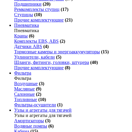
Подшипники
(20)
Ремкомплекты ступиц
(17)
Ступицы
(10)
Прочие комплектующие
(21)
Пневматика
Пневматика
Краны
(6)
Комплекты EBS, ABS
(2)
Датчики ABS
(4)
Тормозные камеры и энергоаккумуляторы
(15)
Удлинители, кабели
(5)
Шланги, фитинги, головки, штуцера
(40)
Прочие комплектующие
(8)
Фильтра
Фильтра
Воздушные
(3)
Масляные
(9)
Салонные
(2)
Топливные
(10)
Фильтры-осушители
(1)
Узлы и агрегаты для тягачей
Узлы и агрегаты для тягачей
Амортизаторы
(3)
Водяные помпы
(6)
Кабина
(15)