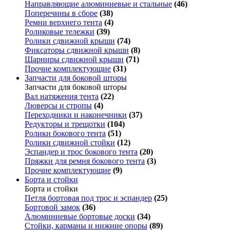
Направляющие алюминиевые и стальные
(46)
Поперечины в сборе
(38)
Ремни верхнего тента
(4)
Роликовые тележки
(39)
Ролики сдвижной крыши
(74)
Фиксаторы сдвижной крыши
(8)
Шарниры сдвижной крыши
(71)
Прочие комплектующие
(31)
Запчасти для боковой шторы
Запчасти для боковой шторы
Вал натяжения тента
(22)
Люверсы и стропы
(4)
Переходники и наконечники
(37)
Редукторы и трещотки
(104)
Ролики бокового тента
(51)
Ролики сдвижной стойки
(12)
Эспандер и трос бокового тента
(20)
Пряжки для ремня бокового тента
(3)
Прочие комплектующие
(9)
Борта и стойки
Борта и стойки
Петля бортовая под трос и эспандер
(25)
Бортовой замок
(36)
Алюминиевые бортовые доски
(34)
Стойки, карманы и нижние опоры
(89)