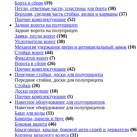
Борта в сборе
(19)
Петли, ответные части, пластины для борта
(38)
Верхняя, средняя часть стойки, вилки и карманы
(37)
Прочие комплектующие
(52)
Задние ворота на полуприцеп
Задние ворота на полуприцеп
Замки, петли ворот
(198)
Уплотнители ворот
(30)
Механизм удержания двери и антивандальный замок
(10)
Стойки ворот
(44)
Фиксатор ворот
(7)
Ворота в сборе
(26)
Прочие комплектующие
(42)
Передние стойки, доски для полуприцепа
Передние стойки, доски для полуприцепа
Стойки
(20)
Доски передние
(10)
Прочие комплектующие
(1)
Навесное оборудование для полуприцепов
Навесное оборудование для полуприцепов
Баки для воды
(11)
Бампера, панели и брус
(60)
Боковая защита
(46)
Брызговики, крылья, боковой анти-спрей и держатели
(96
Корзина запасного колеса
(31)