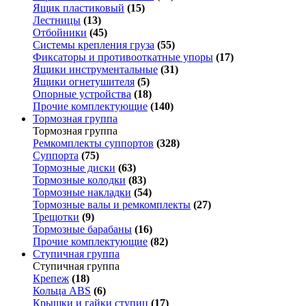
Ящик пластиковый
(15)
Лестницы
(13)
Отбойники
(45)
Системы крепления груза
(55)
Фиксаторы и противооткатные упоры
(17)
Ящики инструментальные
(31)
Ящики огнетушителя
(5)
Опорные устройства
(18)
Прочие комплектующие
(140)
Тормозная группа
Тормозная группа
Ремкомплекты суппортов
(328)
Суппорта
(75)
Тормозные диски
(63)
Тормозные колодки
(83)
Тормозные накладки
(54)
Тормозные валы и ремкомплекты
(27)
Трещотки
(9)
Тормозные барабаны
(16)
Прочие комплектующие
(82)
Ступичная группа
Ступичная группа
Крепеж
(18)
Кольца ABS
(6)
Крышки и гайки ступиц
(17)