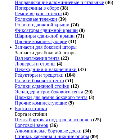
Направляющие алюминиевые и стальные
(46)
Поперечины в сборе
(38)
Ремни верхнего тента
(4)
Роликовые тележки
(39)
Ролики сдвижной крыши
(74)
Фиксаторы сдвижной крыши
(8)
Шарниры сдвижной крыши
(71)
Прочие комплектующие
(31)
Запчасти для боковой шторы
Запчасти для боковой шторы
Вал натяжения тента
(22)
Люверсы и стропы
(4)
Переходники и наконечники
(37)
Редукторы и трещотки
(104)
Ролики бокового тента
(51)
Ролики сдвижной стойки
(12)
Эспандер и трос бокового тента
(20)
Пряжки для ремня бокового тента
(3)
Прочие комплектующие
(9)
Борта и стойки
Борта и стойки
Петля бортовая под трос и эспандер
(25)
Бортовой замок
(36)
Алюминиевые бортовые доски
(34)
Стойки, карманы и нижние опоры
(89)