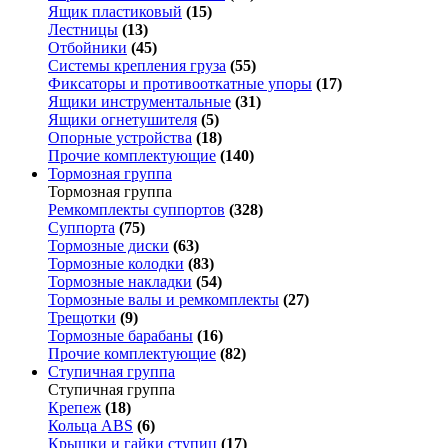
Ящик пластиковый
(15)
Лестницы
(13)
Отбойники
(45)
Системы крепления груза
(55)
Фиксаторы и противооткатные упоры
(17)
Ящики инструментальные
(31)
Ящики огнетушителя
(5)
Опорные устройства
(18)
Прочие комплектующие
(140)
Тормозная группа
Тормозная группа
Ремкомплекты суппортов
(328)
Суппорта
(75)
Тормозные диски
(63)
Тормозные колодки
(83)
Тормозные накладки
(54)
Тормозные валы и ремкомплекты
(27)
Трещотки
(9)
Тормозные барабаны
(16)
Прочие комплектующие
(82)
Ступичная группа
Ступичная группа
Крепеж
(18)
Кольца ABS
(6)
Крышки и гайки ступиц
(17)