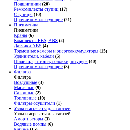
Подшипники
(20)
Ремкомплекты ступиц
(17)
Ступицы
(10)
Прочие комплектующие
(21)
Пневматика
Пневматика
Краны
(6)
Комплекты EBS, ABS
(2)
Датчики ABS
(4)
Тормозные камеры и энергоаккумуляторы
(15)
Удлинители, кабели
(5)
Шланги, фитинги, головки, штуцера
(40)
Прочие комплектующие
(8)
Фильтра
Фильтра
Воздушные
(3)
Масляные
(9)
Салонные
(2)
Топливные
(10)
Фильтры-осушители
(1)
Узлы и агрегаты для тягачей
Узлы и агрегаты для тягачей
Амортизаторы
(3)
Водяные помпы
(6)
Кабина
(15)