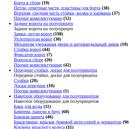
Борта в сборе
(19)
Петли, ответные части, пластины для борта
(38)
Верхняя, средняя часть стойки, вилки и карманы
(37)
Прочие комплектующие
(52)
Задние ворота на полуприцеп
Задние ворота на полуприцеп
Замки, петли ворот
(198)
Уплотнители ворот
(30)
Механизм удержания двери и антивандальный замок
(10)
Стойки ворот
(44)
Фиксатор ворот
(7)
Ворота в сборе
(26)
Прочие комплектующие
(42)
Передние стойки, доски для полуприцепа
Передние стойки, доски для полуприцепа
Стойки
(20)
Доски передние
(10)
Прочие комплектующие
(1)
Навесное оборудование для полуприцепов
Навесное оборудование для полуприцепов
Баки для воды
(11)
Бампера, панели и брус
(60)
Боковая защита
(46)
Брызговики, крылья, боковой анти-спрей и держатели
(96
Корзина запасного колеса
(31)