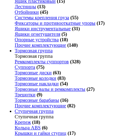
Ящик пластиковый
(15)
Лестницы
(13)
Отбойники
(45)
Системы крепления груза
(55)
Фиксаторы и противооткатные упоры
(17)
Ящики инструментальные
(31)
Ящики огнетушителя
(5)
Опорные устройства
(18)
Прочие комплектующие
(140)
Тормозная группа
Тормозная группа
Ремкомплекты суппортов
(328)
Суппорта
(75)
Тормозные диски
(63)
Тормозные колодки
(83)
Тормозные накладки
(54)
Тормозные валы и ремкомплекты
(27)
Трещотки
(9)
Тормозные барабаны
(16)
Прочие комплектующие
(82)
Ступичная группа
Ступичная группа
Крепеж
(18)
Кольца ABS
(6)
Крышки и гайки ступиц
(17)