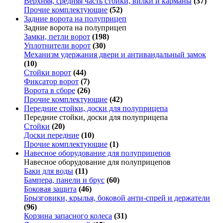
Верхняя, средняя часть стойки, вилки и карманы
(37)
Прочие комплектующие
(52)
Задние ворота на полуприцеп
Задние ворота на полуприцеп
Замки, петли ворот
(198)
Уплотнители ворот
(30)
Механизм удержания двери и антивандальный замок
(10)
Стойки ворот
(44)
Фиксатор ворот
(7)
Ворота в сборе
(26)
Прочие комплектующие
(42)
Передние стойки, доски для полуприцепа
Передние стойки, доски для полуприцепа
Стойки
(20)
Доски передние
(10)
Прочие комплектующие
(1)
Навесное оборудование для полуприцепов
Навесное оборудование для полуприцепов
Баки для воды
(11)
Бампера, панели и брус
(60)
Боковая защита
(46)
Брызговики, крылья, боковой анти-спрей и держатели
(96)
Корзина запасного колеса
(31)