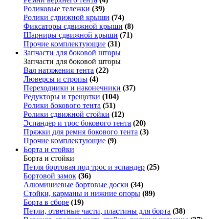
Роликовые тележки
(39)
Ролики сдвижной крыши
(74)
Фиксаторы сдвижной крыши
(8)
Шарниры сдвижной крыши
(71)
Прочие комплектующие
(31)
Запчасти для боковой шторы
Запчасти для боковой шторы
Вал натяжения тента
(22)
Люверсы и стропы
(4)
Переходники и наконечники
(37)
Редукторы и трещотки
(104)
Ролики бокового тента
(51)
Ролики сдвижной стойки
(12)
Эспандер и трос бокового тента
(20)
Пряжки для ремня бокового тента
(3)
Прочие комплектующие
(9)
Борта и стойки
Борта и стойки
Петля бортовая под трос и эспандер
(25)
Бортовой замок
(36)
Алюминиевые бортовые доски
(34)
Стойки, карманы и нижние опоры
(89)
Борта в сборе
(19)
Петли, ответные части, пластины для борта
(38)