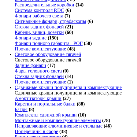
Распределительные коробки
(14)
Система контроля RDC
(6)
Фонари рабочего света
(7)
Сигнальные фонари, страбаскопы
(6)
Стекла задних фонарей
(21)
Кабели, вилки, розетки
(60)
Фонари задние
(150)
Фонари полного габарита - РОГ
(50)
Прочие комплектующие
(48)
Световое оборудование тягачей
Световое оборудование тягачей
Задние фонари
(17)
Фары головного света
(0)
Стекла задних фонарей
(14)
Прочие комплектующие
(1)
Сдвижные крыши полуприцепа и комплектующие
Сдвижные крыши полуприцепа и комплектующие
Амортизаторы крыши
(27)
Каретки и портальные балки
(88)
Багры
(8)
Комплекты сдвижной крыши
(10)
Монтажные и комплектующие элементы
(78)
Направляющие алюминиевые и стальные
(46)
Поперечины в сборе
(38)
Ремни верхнего тента
(4)