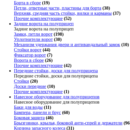
Борта в сборе
(19)
Петли, ответные части, пластины для борта
(38)
Верхняя, средняя часть стойки, вилки и карманы
(37)
Прочие комплектующие
(52)
Задние ворота на полуприцеп
Задние ворота на полуприцеп
Замки, петли ворот
(198)
Уплотнители ворот
(30)
Механизм удержания двери и антивандальный замок
(10)
Стойки ворот
(44)
Фиксатор ворот
(7)
Ворота в сборе
(26)
Прочие комплектующие
(42)
Передние стойки, доски для полуприцепа
Передние стойки, доски для полуприцепа
Стойки
(20)
Доски передние
(10)
Прочие комплектующие
(1)
Навесное оборудование для полуприцепов
Навесное оборудование для полуприцепов
Баки для воды
(11)
Бампера, панели и брус
(60)
Боковая защита
(46)
Брызговики, крылья, боковой анти-спрей и держатели
(96
Корзина запасного колеса
(31)