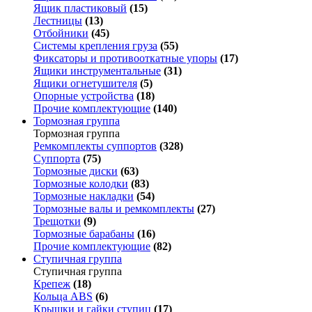
Ящик пластиковый
(15)
Лестницы
(13)
Отбойники
(45)
Системы крепления груза
(55)
Фиксаторы и противооткатные упоры
(17)
Ящики инструментальные
(31)
Ящики огнетушителя
(5)
Опорные устройства
(18)
Прочие комплектующие
(140)
Тормозная группа
Тормозная группа
Ремкомплекты суппортов
(328)
Суппорта
(75)
Тормозные диски
(63)
Тормозные колодки
(83)
Тормозные накладки
(54)
Тормозные валы и ремкомплекты
(27)
Трещотки
(9)
Тормозные барабаны
(16)
Прочие комплектующие
(82)
Ступичная группа
Ступичная группа
Крепеж
(18)
Кольца ABS
(6)
Крышки и гайки ступиц
(17)