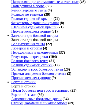
Направляющие алюминиевые и стальные
(46)
Поперечины в сборе
(38)
Ремни верхнего тента
(4)
Роликовые тележки
(39)
Ролики сдвижной крыши
(74)
Фиксаторы сдвижной крыши
(8)
Шарниры сдвижной крыши
(71)
Прочие комплектующие
(31)
Запчасти для боковой шторы
Запчасти для боковой шторы
Вал натяжения тента
(22)
Люверсы и стропы
(4)
Переходники и наконечники
(37)
Редукторы и трещотки
(104)
Ролики бокового тента
(51)
Ролики сдвижной стойки
(12)
Эспандер и трос бокового тента
(20)
Пряжки для ремня бокового тента
(3)
Прочие комплектующие
(9)
Борта и стойки
Борта и стойки
Петля бортовая под трос и эспандер
(25)
Бортовой замок
(36)
Алюминиевые бортовые доски
(34)
Стойки, карманы и нижние опоры
(89)