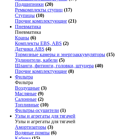
Подшипники
(20)
Ремкомплекты ступиц
(17)
Ступицы
(10)
Прочие комплектующие
(21)
Пневматика
Пневматика
Краны
(6)
Комплекты EBS, ABS
(2)
Датчики ABS
(4)
Тормозные камеры и энергоаккумуляторы
(15)
Удлинители, кабели
(5)
Шланги, фитинги, головки, штуцера
(40)
Прочие комплектующие
(8)
Фильтра
Фильтра
Воздушные
(3)
Масляные
(9)
Салонные
(2)
Топливные
(10)
Фильтры-осушители
(1)
Узлы и агрегаты для тягачей
Узлы и агрегаты для тягачей
Амортизаторы
(3)
Водяные помпы
(6)
Кабина
(15)