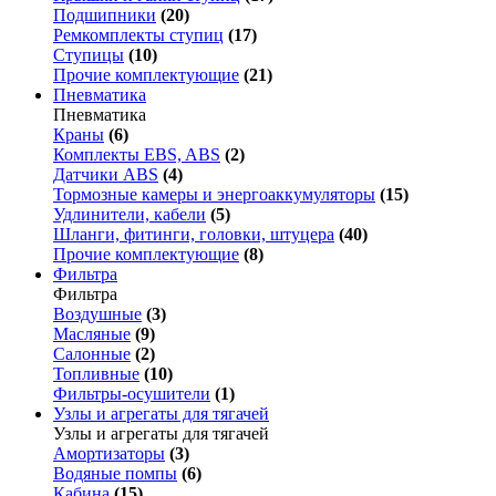
Подшипники
(20)
Ремкомплекты ступиц
(17)
Ступицы
(10)
Прочие комплектующие
(21)
Пневматика
Пневматика
Краны
(6)
Комплекты EBS, ABS
(2)
Датчики ABS
(4)
Тормозные камеры и энергоаккумуляторы
(15)
Удлинители, кабели
(5)
Шланги, фитинги, головки, штуцера
(40)
Прочие комплектующие
(8)
Фильтра
Фильтра
Воздушные
(3)
Масляные
(9)
Салонные
(2)
Топливные
(10)
Фильтры-осушители
(1)
Узлы и агрегаты для тягачей
Узлы и агрегаты для тягачей
Амортизаторы
(3)
Водяные помпы
(6)
Кабина
(15)