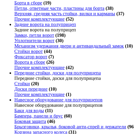
Борта в сборе
(19)
Петли, ответные части, пластины для борта
(38)
Верхняя, средняя часть стойки, вилки и карманы
(37)
Прочие комплектующие
(52)
Задние ворота на полуприцеп
Задние ворота на полуприцеп
Замки, петли ворот
(198)
Уплотнители ворот
(30)
Механизм удержания двери и антивандальный замок
(10)
Стойки ворот
(44)
Фиксатор ворот
(7)
Ворота в сборе
(26)
Прочие комплектующие
(42)
Передние стойки, доски для полуприцепа
Передние стойки, доски для полуприцепа
Стойки
(20)
Доски передние
(10)
Прочие комплектующие
(1)
Навесное оборудование для полуприцепов
Навесное оборудование для полуприцепов
Баки для воды
(11)
Бампера, панели и брус
(60)
Боковая защита
(46)
Брызговики, крылья, боковой анти-спрей и держатели
(96
Корзина запасного колеса
(31)