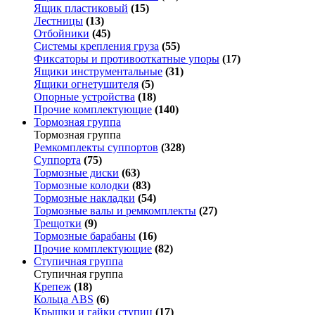
Ящик пластиковый
(15)
Лестницы
(13)
Отбойники
(45)
Системы крепления груза
(55)
Фиксаторы и противооткатные упоры
(17)
Ящики инструментальные
(31)
Ящики огнетушителя
(5)
Опорные устройства
(18)
Прочие комплектующие
(140)
Тормозная группа
Тормозная группа
Ремкомплекты суппортов
(328)
Суппорта
(75)
Тормозные диски
(63)
Тормозные колодки
(83)
Тормозные накладки
(54)
Тормозные валы и ремкомплекты
(27)
Трещотки
(9)
Тормозные барабаны
(16)
Прочие комплектующие
(82)
Ступичная группа
Ступичная группа
Крепеж
(18)
Кольца ABS
(6)
Крышки и гайки ступиц
(17)