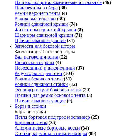
Направляющие алюминиевые и стальные
(46)
Поперечины в сборе
(38)
Ремни верхнего тента
(4)
Роликовые тележки
(39)
Ролики сдвижной крыши
(74)
Фиксаторы сдвижной крыши
(8)
Шарниры сдвижной крыши
(71)
Прочие комплектующие
(31)
Запчасти для боковой шторы
Запчасти для боковой шторы
Вал натяжения тента
(22)
Люверсы и стропы
(4)
Переходники и наконечники
(37)
Редукторы и трещотки
(104)
Ролики бокового тента
(51)
Ролики сдвижной стойки
(12)
Эспандер и трос бокового тента
(20)
Пряжки для ремня бокового тента
(3)
Прочие комплектующие
(9)
Борта и стойки
Борта и стойки
Петля бортовая под трос и эспандер
(25)
Бортовой замок
(36)
Алюминиевые бортовые доски
(34)
Стойки, карманы и нижние опоры
(89)