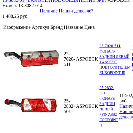
13-3082-014 БАЙОНЕТНОЕ СОЕДИНЕНИЕ 3PIN
ASPOECK
Номер: 13-3082-014
Наличие
Нашли дешевле?
1 408,25 руб.
Изображение
Артикул
Бренд
Название
Цена
25-7020-511
ФОНАРЬ
25-
ЗАДНИЙ ЛЕВЫЙ
7020-
ASPOECK
+ 4ASS2 С
511
ПОВТОРИТЕЛЕМ
EUROPOINT III
25-2832-
501
11 502
ФОНАРЬ
25-
руб.
ЗАДНИЙ
2832-
ASPOECK
Налич
ЛЕВЫЙ
501
Нашл
7PIN ASS2
дешев
ECOPOINT
II