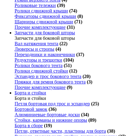
Роликовые тележки
(39)
Ролики сдвижной крыши
(74)
Фиксаторы сдвижной крыши
(8)
Шарниры сдвижной крыши
(71)
Прочие комплектующие
(31)
Запчасти для боковой шторы
Запчасти для боковой шторы
Вал натяжения тента
(22)
Люверсы и стропы
(4)
Переходники и наконечники
(37)
Редукторы и трещотки
(104)
Ролики бокового тента
(51)
Ролики сдвижной стойки
(12)
Эспандер и трос бокового тента
(20)
Пряжки для ремня бокового тента
(3)
Прочие комплектующие
(9)
Борта и стойки
Борта и стойки
Петля бортовая под трос и эспандер
(25)
Бортовой замок
(36)
Алюминиевые бортовые доски
(34)
Стойки, карманы и нижние опоры
(89)
Борта в сборе
(19)
Петли, ответные части, пластины для борта
(38)