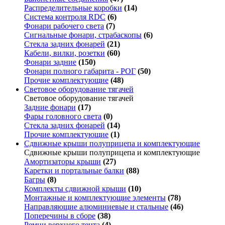
Распределительные коробки
(14)
Система контроля RDC
(6)
Фонари рабочего света
(7)
Сигнальные фонари, страбаскопы
(6)
Стекла задних фонарей
(21)
Кабели, вилки, розетки
(60)
Фонари задние
(150)
Фонари полного габарита - РОГ
(50)
Прочие комплектующие
(48)
Световое оборудование тягачей
Световое оборудование тягачей
Задние фонари
(17)
Фары головного света
(0)
Стекла задних фонарей
(14)
Прочие комплектующие
(1)
Сдвижные крыши полуприцепа и комплектующие
Сдвижные крыши полуприцепа и комплектующие
Амортизаторы крыши
(27)
Каретки и портальные балки
(88)
Багры
(8)
Комплекты сдвижной крыши
(10)
Монтажные и комплектующие элементы
(78)
Направляющие алюминиевые и стальные
(46)
Поперечины в сборе
(38)
Ремни верхнего тента
(4)