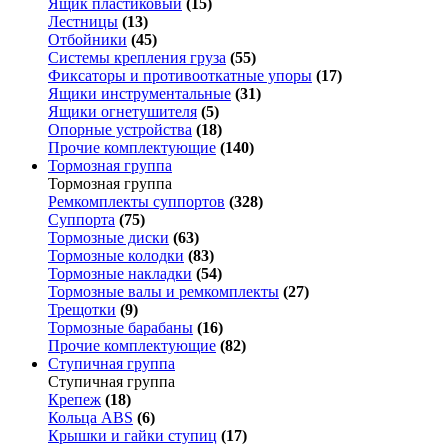
Ящик пластиковый
(15)
Лестницы
(13)
Отбойники
(45)
Системы крепления груза
(55)
Фиксаторы и противооткатные упоры
(17)
Ящики инструментальные
(31)
Ящики огнетушителя
(5)
Опорные устройства
(18)
Прочие комплектующие
(140)
Тормозная группа
Тормозная группа
Ремкомплекты суппортов
(328)
Суппорта
(75)
Тормозные диски
(63)
Тормозные колодки
(83)
Тормозные накладки
(54)
Тормозные валы и ремкомплекты
(27)
Трещотки
(9)
Тормозные барабаны
(16)
Прочие комплектующие
(82)
Ступичная группа
Ступичная группа
Крепеж
(18)
Кольца ABS
(6)
Крышки и гайки ступиц
(17)