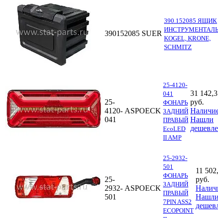
390.152085 ЯЩИК
ИНСТРУМЕНТАЛ
390152085
SUER
KOGEL, KRONE,
SCHMITZ
25-4120-
31 142,3
041
25-
руб.
ФОНАРЬ
4120-
ASPOECK
Наличи
ЗАДНИЙ
041
Нашли
ПРАВЫЙ
дешевле
EcoLED
II AMP
25-2932-
501
11 502
ФОНАРЬ
25-
руб.
ЗАДНИЙ
2932-
ASPOECK
Налич
ПРАВЫЙ
501
Нашл
7PIN ASS2
дешев
ECOPOINT