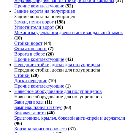
Верхняя, средняя часть стойки, вилки и карманы
(37)
Прочие комплектующие
(52)
Задние ворота на полуприцеп
Задние ворота на полуприцеп
Замки, петли ворот
(198)
Уплотнители ворот
(30)
Механизм удержания двери и антивандальный замок
(10)
Стойки ворот
(44)
Фиксатор ворот
(7)
Ворота в сборе
(26)
Прочие комплектующие
(42)
Передние стойки, доски для полуприцепа
Передние стойки, доски для полуприцепа
Стойки
(20)
Доски передние
(10)
Прочие комплектующие
(1)
Навесное оборудование для полуприцепов
Навесное оборудование для полуприцепов
Баки для воды
(11)
Бампера, панели и брус
(60)
Боковая защита
(46)
Брызговики, крылья, боковой анти-спрей и держатели
(96)
Корзина запасного колеса
(31)