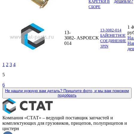
дешевле?
КАРЕТКИ В
СБОРЕ
1 4
13-3082-014
13-
руб
БАЙОНЕТНОЕ
3082-
ASPOECK
На
СОЕДИНЕНИЕ
014
На
3PIN
де
1
2
3
4
5
6
Не нашли нужную вам деталь? Пришлите фото, и мы вам поможем
подобрать
Компания «СТАТ» – ведущий поставщик запчастей и
комплектующих для грузовиков, прицепов, полуприцепов и
цистерн