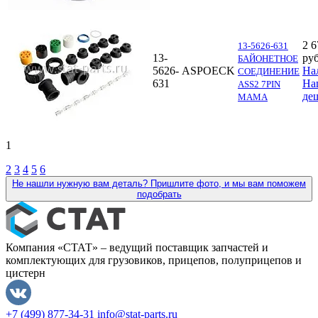
2 6
13-5626-631
13-
руб
БАЙОНЕТНОЕ
5626-
ASPOECK
На
СОЕДИНЕНИЕ
631
На
ASS2 7PIN
де
МАМА
1
2
3
4
5
6
Не нашли нужную вам деталь? Пришлите фото, и мы вам поможем
подобрать
Компания «СТАТ» – ведущий поставщик запчастей и
комплектующих для грузовиков, прицепов, полуприцепов и
цистерн
+7 (499) 877-34-31
info@stat-parts.ru