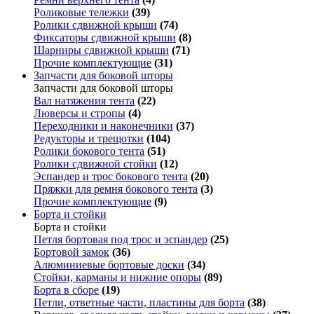
Роликовые тележки
(39)
Ролики сдвижной крыши
(74)
Фиксаторы сдвижной крыши
(8)
Шарниры сдвижной крыши
(71)
Прочие комплектующие
(31)
Запчасти для боковой шторы
Запчасти для боковой шторы
Вал натяжения тента
(22)
Люверсы и стропы
(4)
Переходники и наконечники
(37)
Редукторы и трещотки
(104)
Ролики бокового тента
(51)
Ролики сдвижной стойки
(12)
Эспандер и трос бокового тента
(20)
Пряжки для ремня бокового тента
(3)
Прочие комплектующие
(9)
Борта и стойки
Борта и стойки
Петля бортовая под трос и эспандер
(25)
Бортовой замок
(36)
Алюминиевые бортовые доски
(34)
Стойки, карманы и нижние опоры
(89)
Борта в сборе
(19)
Петли, ответные части, пластины для борта
(38)