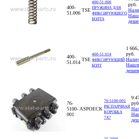
400-51.006
руб.
400-
ПРУЖИНА ДЛЯ
TSE
Нали
51.006
ФИКСИРУЮЩЕГО
Наш
БОЛТА
деше
1 666,
руб.
400-51.014
400-
TSE
Нали
ФИКСИРУЮЩИЙ
51.014
Нашл
БОЛТ
дешев
9 4
76-5100-001
76-
руб
РАСПАЯЧНАЯ
5100-
ASPOECK
На
КОРОБКА
001
На
7X7
деш
25-2900-