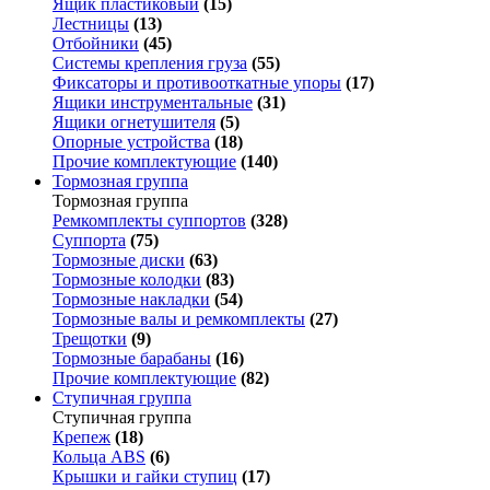
Ящик пластиковый
(15)
Лестницы
(13)
Отбойники
(45)
Системы крепления груза
(55)
Фиксаторы и противооткатные упоры
(17)
Ящики инструментальные
(31)
Ящики огнетушителя
(5)
Опорные устройства
(18)
Прочие комплектующие
(140)
Тормозная группа
Тормозная группа
Ремкомплекты суппортов
(328)
Суппорта
(75)
Тормозные диски
(63)
Тормозные колодки
(83)
Тормозные накладки
(54)
Тормозные валы и ремкомплекты
(27)
Трещотки
(9)
Тормозные барабаны
(16)
Прочие комплектующие
(82)
Ступичная группа
Ступичная группа
Крепеж
(18)
Кольца ABS
(6)
Крышки и гайки ступиц
(17)