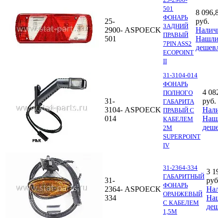
501
8 096,
ФОНАРЬ
25-
руб.
ЗАДНИЙ
2900-
ASPOECK
Налич
ПРАВЫЙ
501
Нашл
7PIN ASS2
дешев
ECOPOINT
II
31-3104-014
ФОНАРЬ
4 08
ПОЛНОГО
31-
руб.
ГАБАРИТА
3104-
ASPOECK
Нал
ПРАВЫЙ С
014
Наш
КАБЕЛЕМ
деше
2М
SUPERPOINT
IV
31-2364-334
3 1
ГАБАРИТНЫЙ
31-
руб
ФОНАРЬ
2364-
ASPOECK
На
ОРАНЖЕВЫЙ
334
На
С КАБЕЛЕМ
деш
1,5М