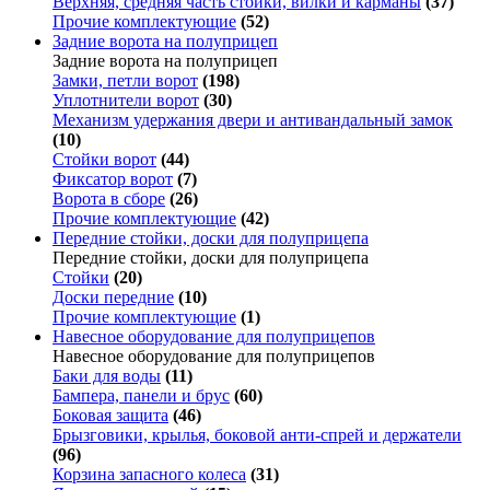
Верхняя, средняя часть стойки, вилки и карманы
(37)
Прочие комплектующие
(52)
Задние ворота на полуприцеп
Задние ворота на полуприцеп
Замки, петли ворот
(198)
Уплотнители ворот
(30)
Механизм удержания двери и антивандальный замок
(10)
Стойки ворот
(44)
Фиксатор ворот
(7)
Ворота в сборе
(26)
Прочие комплектующие
(42)
Передние стойки, доски для полуприцепа
Передние стойки, доски для полуприцепа
Стойки
(20)
Доски передние
(10)
Прочие комплектующие
(1)
Навесное оборудование для полуприцепов
Навесное оборудование для полуприцепов
Баки для воды
(11)
Бампера, панели и брус
(60)
Боковая защита
(46)
Брызговики, крылья, боковой анти-спрей и держатели
(96)
Корзина запасного колеса
(31)