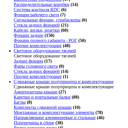
Распределительные коробки
(14)
Система контроля RDC
(6)
Фонари рабочего света
(7)
Сигнальные фонари, страбаскопы
(6)
Стекла задних фонарей
(21)
Кабели, вилки, розетки
(60)
Фонари задние
(150)
Фонари полного габарита - РОГ
(50)
Прочие комплектующие
(48)
Световое оборудование тягачей
Световое оборудование тягачей
Задние фонари
(17)
Фары головного света
(0)
Стекла задних фонарей
(14)
Прочие комплектующие
(1)
Сдвижные крыши полуприцепа и комплектующие
Сдвижные крыши полуприцепа и комплектующие
Амортизаторы крыши
(27)
Каретки и портальные балки
(88)
Багры
(8)
Комплекты сдвижной крыши
(10)
Монтажные и комплектующие элементы
(78)
Направляющие алюминиевые и стальные
(46)
Поперечины в сборе
(38)
Ремни верхнего тента
(4)