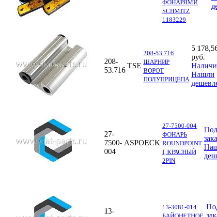
ФОНАРЯМИ
д
SCHMITZ
1183229
5 178,5
208-53.716
руб.
208-
ШАРНИР
TSE
Наличи
53.716
ВОРОТ
Нашли
ПОЛУПРИЦЕПА
дешевл
27-7500-004
По
27-
ФОНАРЬ
зак
7500-
ASPOECK
ROUNDPOINT
На
004
I, КРАСНЫЙ
деш
2PIN
По
13-3081-014
13-
зак
БАЙОНЕТНОЕ