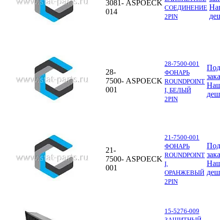
3081-
ASPOECK
На
СОЕДИНЕНИЕ
014
де
2PIN
28-7500-001
По
28-
ФОНАРЬ
зак
7500-
ASPOECK
ROUNDPOINT
На
001
I, БЕЛЫЙ
деш
2PIN
21-7500-001
По
ФОНАРЬ
21-
зак
ROUNDPOINT
7500-
ASPOECK
На
I,
001
деш
ОРАНЖЕВЫЙ
2PIN
15-5276-009
ЗАЩИТНЫЙ