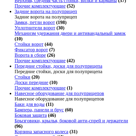
Верхняя, средняя часть стойки, вилки и карманы
(37)
Прочие комплектующие
(52)
Задние ворота на полуприцеп
Задние ворота на полуприцеп
Замки, петли ворот
(198)
Уплотнители ворот
(30)
Механизм удержания двери и антивандальный замок
(10)
Стойки ворот
(44)
Фиксатор ворот
(7)
Ворота в сборе
(26)
Прочие комплектующие
(42)
Передние стойки, доски для полуприцепа
Передние стойки, доски для полуприцепа
Стойки
(20)
Доски передние
(10)
Прочие комплектующие
(1)
Навесное оборудование для полуприцепов
Навесное оборудование для полуприцепов
Баки для воды
(11)
Бампера, панели и брус
(60)
Боковая защита
(46)
Брызговики, крылья, боковой анти-спрей и держатели
(96)
Корзина запасного колеса
(31)