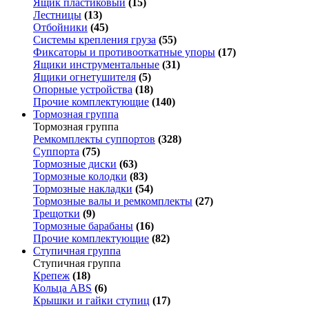
Ящик пластиковый
(15)
Лестницы
(13)
Отбойники
(45)
Системы крепления груза
(55)
Фиксаторы и противооткатные упоры
(17)
Ящики инструментальные
(31)
Ящики огнетушителя
(5)
Опорные устройства
(18)
Прочие комплектующие
(140)
Тормозная группа
Тормозная группа
Ремкомплекты суппортов
(328)
Суппорта
(75)
Тормозные диски
(63)
Тормозные колодки
(83)
Тормозные накладки
(54)
Тормозные валы и ремкомплекты
(27)
Трещотки
(9)
Тормозные барабаны
(16)
Прочие комплектующие
(82)
Ступичная группа
Ступичная группа
Крепеж
(18)
Кольца ABS
(6)
Крышки и гайки ступиц
(17)