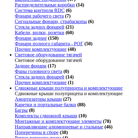
Распределительные коробки
(14)
Система контроля RDC
(6)
Фонари рабочего света
(7)
Сигнальные фонари, страбаскопы
(6)
Стекла задних фонарей
(21)
Кабели, вилки, розетки
(60)
Фонари задние
(150)
Фонари полного габарита - РОГ
(50)
Прочие комплектующие
(48)
Световое оборудование тягачей
Световое оборудование тягачей
Задние фонари
(17)
Фары головного света
(0)
Стекла задних фонарей
(14)
Прочие комплектующие
(1)
Сдвижные крыши полуприцепа и комплектующие
Сдвижные крыши полуприцепа и комплектующие
Амортизаторы крыши
(27)
Каретки и портальные балки
(88)
Багры
(8)
Комплекты сдвижной крыши
(10)
Монтажные и комплектующие элементы
(78)
Направляющие алюминиевые и стальные
(46)
Поперечины в сборе
(38)
Ремни верхнего тента
(4)