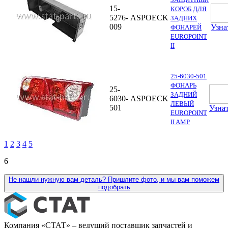
15-
КОРОБ ДЛЯ
5276-
ASPOECK
ЗАДНИХ
009
Узна
ФОНАРЕЙ
EUROPOINT
II
25-6030-501
ФОНАРЬ
25-
ЗАДНИЙ
6030-
ASPOECK
ЛЕВЫЙ
501
Узна
EUROPOINT
II AMP
1
2
3
4
5
6
Не нашли нужную вам деталь? Пришлите фото, и мы вам поможем
подобрать
Компания «СТАТ» – ведущий поставщик запчастей и