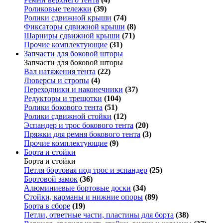
Роликовые тележки
(39)
Ролики сдвижной крыши
(74)
Фиксаторы сдвижной крыши
(8)
Шарниры сдвижной крыши
(71)
Прочие комплектующие
(31)
Запчасти для боковой шторы
Запчасти для боковой шторы
Вал натяжения тента
(22)
Люверсы и стропы
(4)
Переходники и наконечники
(37)
Редукторы и трещотки
(104)
Ролики бокового тента
(51)
Ролики сдвижной стойки
(12)
Эспандер и трос бокового тента
(20)
Пряжки для ремня бокового тента
(3)
Прочие комплектующие
(9)
Борта и стойки
Борта и стойки
Петля бортовая под трос и эспандер
(25)
Бортовой замок
(36)
Алюминиевые бортовые доски
(34)
Стойки, карманы и нижние опоры
(89)
Борта в сборе
(19)
Петли, ответные части, пластины для борта
(38)