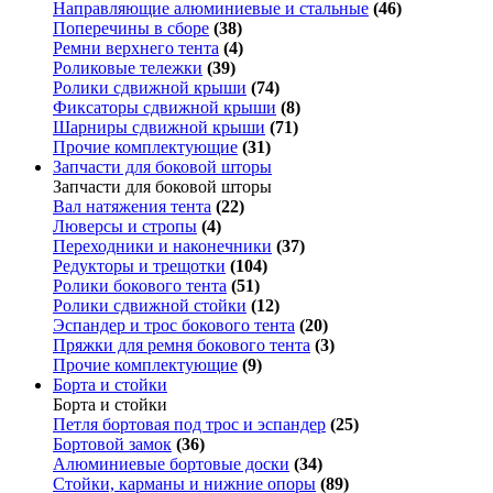
Направляющие алюминиевые и стальные
(46)
Поперечины в сборе
(38)
Ремни верхнего тента
(4)
Роликовые тележки
(39)
Ролики сдвижной крыши
(74)
Фиксаторы сдвижной крыши
(8)
Шарниры сдвижной крыши
(71)
Прочие комплектующие
(31)
Запчасти для боковой шторы
Запчасти для боковой шторы
Вал натяжения тента
(22)
Люверсы и стропы
(4)
Переходники и наконечники
(37)
Редукторы и трещотки
(104)
Ролики бокового тента
(51)
Ролики сдвижной стойки
(12)
Эспандер и трос бокового тента
(20)
Пряжки для ремня бокового тента
(3)
Прочие комплектующие
(9)
Борта и стойки
Борта и стойки
Петля бортовая под трос и эспандер
(25)
Бортовой замок
(36)
Алюминиевые бортовые доски
(34)
Стойки, карманы и нижние опоры
(89)