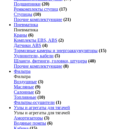
Подшипники
(20)
Ремкомплекты ступиц
(17)
Ступицы
(10)
Прочие комплектующие
(21)
Пневматика
Пневматика
Краны
(6)
Комплекты EBS, ABS
(2)
Датчики ABS
(4)
Тормозные камеры и энергоаккумуляторы
(15)
Удлинители, кабели
(5)
Шланги, фитинги, головки, штуцера
(40)
Прочие комплектующие
(8)
Фильтра
Фильтра
Воздушные
(3)
Масляные
(9)
Салонные
(2)
Топливные
(10)
Фильтры-осушители
(1)
Узлы и агрегаты для тягачей
Узлы и агрегаты для тягачей
Амортизаторы
(3)
Водяные помпы
(6)
Кабина
(15)