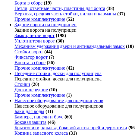
Борта в сборе
(19)
Петли, ответные части, пластины для борта
(38)
Верхняя, средняя часть стойки, вилки и карманы
(37)
Прочие комплектующие
(52)
Задние ворота на полуприцеп
Задние ворота на полуприцеп
Замки, петли ворот
(198)
Уплотнители ворот
(30)
Механизм удержания двери и антивандальный замок
(10)
Стойки ворот
(44)
Фиксатор ворот
(7)
Ворота в сборе
(26)
Прочие комплектующие
(42)
Передние стойки, доски для полуприцепа
Передние стойки, доски для полуприцепа
Стойки
(20)
Доски передние
(10)
Прочие комплектующие
(1)
Навесное оборудование для полуприцепов
Навесное оборудование для полуприцепов
Баки для воды
(11)
Бампера, панели и брус
(60)
Боковая защита
(46)
Брызговики, крылья, боковой анти-спрей и держатели
(96
Корзина запасного колеса
(31)