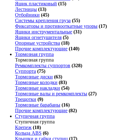
Ящик пластиковый
(15)
Лестницы
(13)
Отбойники
(45)
Системы крепления груза
(55)
Фиксаторы и противооткатные упоры
(17)
Ящики инструментальные
(31)
Ящики огнетушителя
(5)
Опорные устройства
(18)
Прочие комплектующие
(140)
Тормозная группа
Тормозная группа
Ремкомплекты суппортов
(328)
Суппорта
(75)
Тормозные диски
(63)
Тормозные колодки
(83)
Тормозные накладки
(54)
Тормозные валы и ремкомплекты
(27)
Трещотки
(9)
Тормозные барабаны
(16)
Прочие комплектующие
(82)
Ступичная группа
Ступичная группа
Крепеж
(18)
Кольца ABS
(6)
Крышки и гайки ступиц
(17)