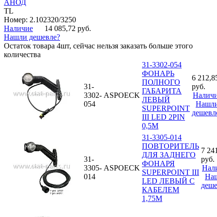
АНОД
TL
Номер: 2.102320/3250
Наличие
14 085,72 руб.
Нашли дешевле?
Остаток товара 4шт, сейчас нельзя заказать больше этого
количества
31-3302-054
ФОНАРЬ
6 212,8
ПОЛНОГО
31-
руб.
ГАБАРИТА
3302-
ASPOECK
Налич
ЛЕВЫЙ
054
Нашл
SUPERPOINT
дешевл
III LED 2PIN
0,5М
31-3305-014
ПОВТОРИТЕЛЬ
7 24
ДЛЯ ЗАДНЕГО
31-
руб.
ФОНАРЯ
3305-
ASPOECK
Нал
SUPERPOINT III
014
На
LED ЛЕВЫЙ С
деше
КАБЕЛЕМ
1,75М