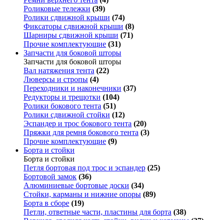
Роликовые тележки
(39)
Ролики сдвижной крыши
(74)
Фиксаторы сдвижной крыши
(8)
Шарниры сдвижной крыши
(71)
Прочие комплектующие
(31)
Запчасти для боковой шторы
Запчасти для боковой шторы
Вал натяжения тента
(22)
Люверсы и стропы
(4)
Переходники и наконечники
(37)
Редукторы и трещотки
(104)
Ролики бокового тента
(51)
Ролики сдвижной стойки
(12)
Эспандер и трос бокового тента
(20)
Пряжки для ремня бокового тента
(3)
Прочие комплектующие
(9)
Борта и стойки
Борта и стойки
Петля бортовая под трос и эспандер
(25)
Бортовой замок
(36)
Алюминиевые бортовые доски
(34)
Стойки, карманы и нижние опоры
(89)
Борта в сборе
(19)
Петли, ответные части, пластины для борта
(38)