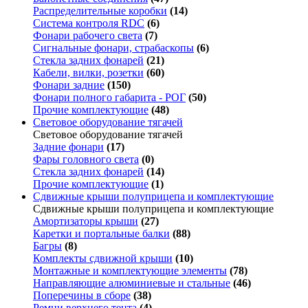
Распределительные коробки
(14)
Система контроля RDC
(6)
Фонари рабочего света
(7)
Сигнальные фонари, страбаскопы
(6)
Стекла задних фонарей
(21)
Кабели, вилки, розетки
(60)
Фонари задние
(150)
Фонари полного габарита - РОГ
(50)
Прочие комплектующие
(48)
Световое оборудование тягачей
Световое оборудование тягачей
Задние фонари
(17)
Фары головного света
(0)
Стекла задних фонарей
(14)
Прочие комплектующие
(1)
Сдвижные крыши полуприцепа и комплектующие
Сдвижные крыши полуприцепа и комплектующие
Амортизаторы крыши
(27)
Каретки и портальные балки
(88)
Багры
(8)
Комплекты сдвижной крыши
(10)
Монтажные и комплектующие элементы
(78)
Направляющие алюминиевые и стальные
(46)
Поперечины в сборе
(38)
Ремни верхнего тента
(4)