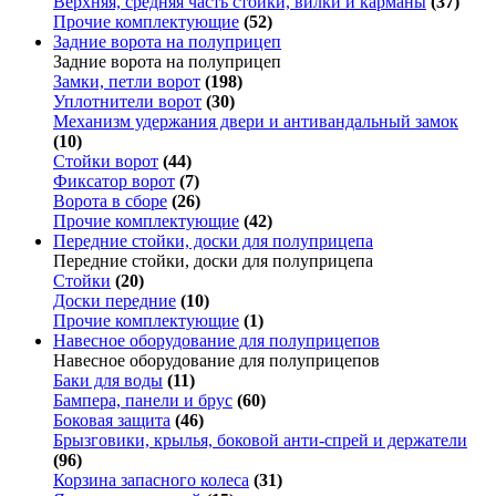
Верхняя, средняя часть стойки, вилки и карманы
(37)
Прочие комплектующие
(52)
Задние ворота на полуприцеп
Задние ворота на полуприцеп
Замки, петли ворот
(198)
Уплотнители ворот
(30)
Механизм удержания двери и антивандальный замок
(10)
Стойки ворот
(44)
Фиксатор ворот
(7)
Ворота в сборе
(26)
Прочие комплектующие
(42)
Передние стойки, доски для полуприцепа
Передние стойки, доски для полуприцепа
Стойки
(20)
Доски передние
(10)
Прочие комплектующие
(1)
Навесное оборудование для полуприцепов
Навесное оборудование для полуприцепов
Баки для воды
(11)
Бампера, панели и брус
(60)
Боковая защита
(46)
Брызговики, крылья, боковой анти-спрей и держатели
(96)
Корзина запасного колеса
(31)