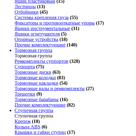
Ящик пластиковый
(15)
Лестницы
(13)
Отбойники
(45)
Системы крепления груза
(55)
Фиксаторы и противооткатные упоры
(17)
Ящики инструментальные
(31)
Ящики огнетушителя
(5)
Опорные устройства
(18)
Прочие комплектующие
(140)
Тормозная группа
Тормозная группа
Ремкомплекты суппортов
(328)
Суппорта
(75)
Тормозные диски
(63)
Тормозные колодки
(83)
Тормозные накладки
(54)
Тормозные валы и ремкомплекты
(27)
Трещотки
(9)
Тормозные барабаны
(16)
Прочие комплектующие
(82)
Ступичная группа
Ступичная группа
Крепеж
(18)
Кольца ABS
(6)
Крышки и гайки ступиц
(17)