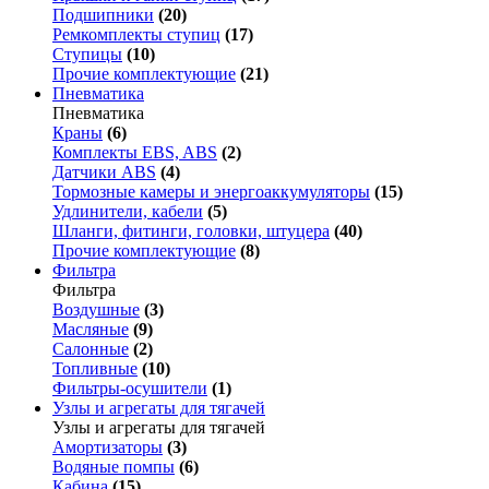
Подшипники
(20)
Ремкомплекты ступиц
(17)
Ступицы
(10)
Прочие комплектующие
(21)
Пневматика
Пневматика
Краны
(6)
Комплекты EBS, ABS
(2)
Датчики ABS
(4)
Тормозные камеры и энергоаккумуляторы
(15)
Удлинители, кабели
(5)
Шланги, фитинги, головки, штуцера
(40)
Прочие комплектующие
(8)
Фильтра
Фильтра
Воздушные
(3)
Масляные
(9)
Салонные
(2)
Топливные
(10)
Фильтры-осушители
(1)
Узлы и агрегаты для тягачей
Узлы и агрегаты для тягачей
Амортизаторы
(3)
Водяные помпы
(6)
Кабина
(15)