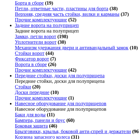
Борта в сборе
(19)
Петли, ответные части, пластины для борта
(38)
Верхняя, средняя часть стойки, вилки и карманы
(37)
Прочие комплектующие
(52)
Задние ворота на полуприцеп
Задние ворота на полуприцеп
Замки, петли ворот
(198)
Уплотнители ворот
(30)
Механизм удержания двери и антивандальный замок
(10)
Стойки ворот
(44)
Фиксатор ворот
(7)
Ворота в сборе
(26)
Прочие комплектующие
(42)
Передние стойки, доски для полуприцепа
Передние стойки, доски для полуприцепа
Стойки
(20)
Доски передние
(10)
Прочие комплектующие
(1)
Навесное оборудование для полуприцепов
Навесное оборудование для полуприцепов
Баки для воды
(11)
Бампера, панели и брус
(60)
Боковая защита
(46)
Брызговики, крылья, боковой анти-спрей и держатели
(96
Корзина запасного колеса
(31)