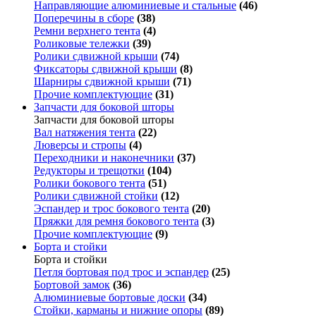
Направляющие алюминиевые и стальные
(46)
Поперечины в сборе
(38)
Ремни верхнего тента
(4)
Роликовые тележки
(39)
Ролики сдвижной крыши
(74)
Фиксаторы сдвижной крыши
(8)
Шарниры сдвижной крыши
(71)
Прочие комплектующие
(31)
Запчасти для боковой шторы
Запчасти для боковой шторы
Вал натяжения тента
(22)
Люверсы и стропы
(4)
Переходники и наконечники
(37)
Редукторы и трещотки
(104)
Ролики бокового тента
(51)
Ролики сдвижной стойки
(12)
Эспандер и трос бокового тента
(20)
Пряжки для ремня бокового тента
(3)
Прочие комплектующие
(9)
Борта и стойки
Борта и стойки
Петля бортовая под трос и эспандер
(25)
Бортовой замок
(36)
Алюминиевые бортовые доски
(34)
Стойки, карманы и нижние опоры
(89)