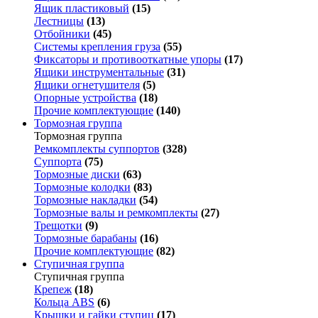
Ящик пластиковый
(15)
Лестницы
(13)
Отбойники
(45)
Системы крепления груза
(55)
Фиксаторы и противооткатные упоры
(17)
Ящики инструментальные
(31)
Ящики огнетушителя
(5)
Опорные устройства
(18)
Прочие комплектующие
(140)
Тормозная группа
Тормозная группа
Ремкомплекты суппортов
(328)
Суппорта
(75)
Тормозные диски
(63)
Тормозные колодки
(83)
Тормозные накладки
(54)
Тормозные валы и ремкомплекты
(27)
Трещотки
(9)
Тормозные барабаны
(16)
Прочие комплектующие
(82)
Ступичная группа
Ступичная группа
Крепеж
(18)
Кольца ABS
(6)
Крышки и гайки ступиц
(17)