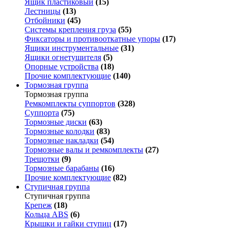
Ящик пластиковый
(15)
Лестницы
(13)
Отбойники
(45)
Системы крепления груза
(55)
Фиксаторы и противооткатные упоры
(17)
Ящики инструментальные
(31)
Ящики огнетушителя
(5)
Опорные устройства
(18)
Прочие комплектующие
(140)
Тормозная группа
Тормозная группа
Ремкомплекты суппортов
(328)
Суппорта
(75)
Тормозные диски
(63)
Тормозные колодки
(83)
Тормозные накладки
(54)
Тормозные валы и ремкомплекты
(27)
Трещотки
(9)
Тормозные барабаны
(16)
Прочие комплектующие
(82)
Ступичная группа
Ступичная группа
Крепеж
(18)
Кольца ABS
(6)
Крышки и гайки ступиц
(17)