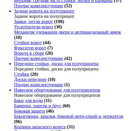
Верхняя, средняя часть стойки, вилки и карманы
(37)
Прочие комплектующие
(52)
Задние ворота на полуприцеп
Задние ворота на полуприцеп
Замки, петли ворот
(198)
Уплотнители ворот
(30)
Механизм удержания двери и антивандальный замок
(10)
Стойки ворот
(44)
Фиксатор ворот
(7)
Ворота в сборе
(26)
Прочие комплектующие
(42)
Передние стойки, доски для полуприцепа
Передние стойки, доски для полуприцепа
Стойки
(20)
Доски передние
(10)
Прочие комплектующие
(1)
Навесное оборудование для полуприцепов
Навесное оборудование для полуприцепов
Баки для воды
(11)
Бампера, панели и брус
(60)
Боковая защита
(46)
Брызговики, крылья, боковой анти-спрей и держатели
(96)
Корзина запасного колеса
(31)