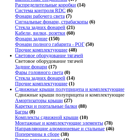
Распределительные коробки
(14)
Система контроля RDC
(6)
Фонари рабочего света
(7)
Сигнальные фонари, страбаскопы
(6)
Стекла задних фонарей
(21)
Кабели, вилки, розетки
(60)
Фонари задние
(150)
Фонари полного габарита - РОГ
(50)
Прочие комплектующие
(48)
Световое оборудование тягачей
Световое оборудование тягачей
Задние фонари
(17)
Фары головного света
(0)
Стекла задних фонарей
(14)
Прочие комплектующие
(1)
Сдвижные крыши полуприцепа и комплектующие
Сдвижные крыши полуприцепа и комплектующие
Амортизаторы крыши
(27)
Каретки и портальные балки
(88)
Багры
(8)
Комплекты сдвижной крыши
(10)
Монтажные и комплектующие элементы
(78)
Направляющие алюминиевые и стальные
(46)
Поперечины в сборе
(38)
Ремни верхнего тента
(4)