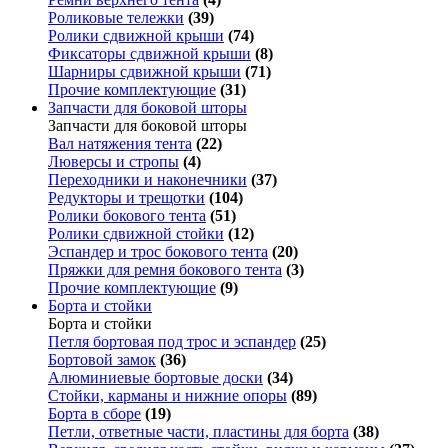
Роликовые тележки
(39)
Ролики сдвижной крыши
(74)
Фиксаторы сдвижной крыши
(8)
Шарниры сдвижной крыши
(71)
Прочие комплектующие
(31)
Запчасти для боковой шторы
Запчасти для боковой шторы
Вал натяжения тента
(22)
Люверсы и стропы
(4)
Переходники и наконечники
(37)
Редукторы и трещотки
(104)
Ролики бокового тента
(51)
Ролики сдвижной стойки
(12)
Эспандер и трос бокового тента
(20)
Пряжки для ремня бокового тента
(3)
Прочие комплектующие
(9)
Борта и стойки
Борта и стойки
Петля бортовая под трос и эспандер
(25)
Бортовой замок
(36)
Алюминиевые бортовые доски
(34)
Стойки, карманы и нижние опоры
(89)
Борта в сборе
(19)
Петли, ответные части, пластины для борта
(38)