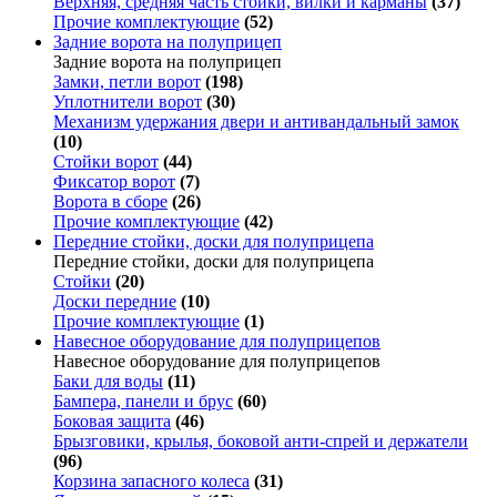
Верхняя, средняя часть стойки, вилки и карманы
(37)
Прочие комплектующие
(52)
Задние ворота на полуприцеп
Задние ворота на полуприцеп
Замки, петли ворот
(198)
Уплотнители ворот
(30)
Механизм удержания двери и антивандальный замок
(10)
Стойки ворот
(44)
Фиксатор ворот
(7)
Ворота в сборе
(26)
Прочие комплектующие
(42)
Передние стойки, доски для полуприцепа
Передние стойки, доски для полуприцепа
Стойки
(20)
Доски передние
(10)
Прочие комплектующие
(1)
Навесное оборудование для полуприцепов
Навесное оборудование для полуприцепов
Баки для воды
(11)
Бампера, панели и брус
(60)
Боковая защита
(46)
Брызговики, крылья, боковой анти-спрей и держатели
(96)
Корзина запасного колеса
(31)