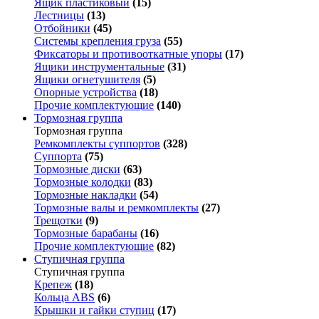
Ящик пластиковый
(15)
Лестницы
(13)
Отбойники
(45)
Системы крепления груза
(55)
Фиксаторы и противооткатные упоры
(17)
Ящики инструментальные
(31)
Ящики огнетушителя
(5)
Опорные устройства
(18)
Прочие комплектующие
(140)
Тормозная группа
Тормозная группа
Ремкомплекты суппортов
(328)
Суппорта
(75)
Тормозные диски
(63)
Тормозные колодки
(83)
Тормозные накладки
(54)
Тормозные валы и ремкомплекты
(27)
Трещотки
(9)
Тормозные барабаны
(16)
Прочие комплектующие
(82)
Ступичная группа
Ступичная группа
Крепеж
(18)
Кольца ABS
(6)
Крышки и гайки ступиц
(17)