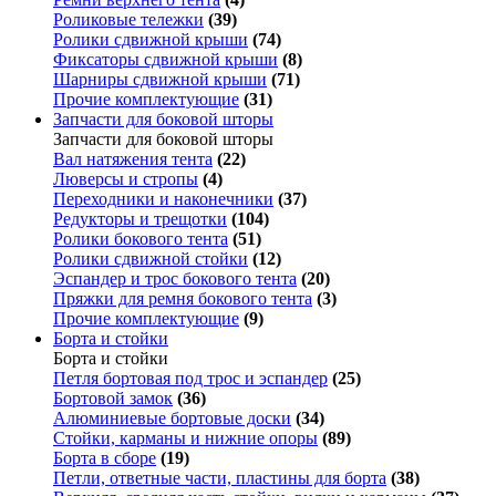
Роликовые тележки
(39)
Ролики сдвижной крыши
(74)
Фиксаторы сдвижной крыши
(8)
Шарниры сдвижной крыши
(71)
Прочие комплектующие
(31)
Запчасти для боковой шторы
Запчасти для боковой шторы
Вал натяжения тента
(22)
Люверсы и стропы
(4)
Переходники и наконечники
(37)
Редукторы и трещотки
(104)
Ролики бокового тента
(51)
Ролики сдвижной стойки
(12)
Эспандер и трос бокового тента
(20)
Пряжки для ремня бокового тента
(3)
Прочие комплектующие
(9)
Борта и стойки
Борта и стойки
Петля бортовая под трос и эспандер
(25)
Бортовой замок
(36)
Алюминиевые бортовые доски
(34)
Стойки, карманы и нижние опоры
(89)
Борта в сборе
(19)
Петли, ответные части, пластины для борта
(38)