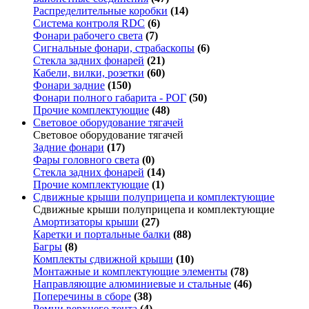
Распределительные коробки
(14)
Система контроля RDC
(6)
Фонари рабочего света
(7)
Сигнальные фонари, страбаскопы
(6)
Стекла задних фонарей
(21)
Кабели, вилки, розетки
(60)
Фонари задние
(150)
Фонари полного габарита - РОГ
(50)
Прочие комплектующие
(48)
Световое оборудование тягачей
Световое оборудование тягачей
Задние фонари
(17)
Фары головного света
(0)
Стекла задних фонарей
(14)
Прочие комплектующие
(1)
Сдвижные крыши полуприцепа и комплектующие
Сдвижные крыши полуприцепа и комплектующие
Амортизаторы крыши
(27)
Каретки и портальные балки
(88)
Багры
(8)
Комплекты сдвижной крыши
(10)
Монтажные и комплектующие элементы
(78)
Направляющие алюминиевые и стальные
(46)
Поперечины в сборе
(38)
Ремни верхнего тента
(4)