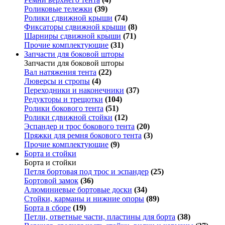
Роликовые тележки
(39)
Ролики сдвижной крыши
(74)
Фиксаторы сдвижной крыши
(8)
Шарниры сдвижной крыши
(71)
Прочие комплектующие
(31)
Запчасти для боковой шторы
Запчасти для боковой шторы
Вал натяжения тента
(22)
Люверсы и стропы
(4)
Переходники и наконечники
(37)
Редукторы и трещотки
(104)
Ролики бокового тента
(51)
Ролики сдвижной стойки
(12)
Эспандер и трос бокового тента
(20)
Пряжки для ремня бокового тента
(3)
Прочие комплектующие
(9)
Борта и стойки
Борта и стойки
Петля бортовая под трос и эспандер
(25)
Бортовой замок
(36)
Алюминиевые бортовые доски
(34)
Стойки, карманы и нижние опоры
(89)
Борта в сборе
(19)
Петли, ответные части, пластины для борта
(38)