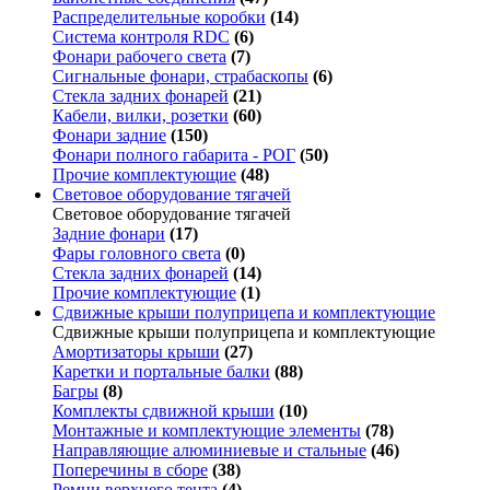
Распределительные коробки
(14)
Система контроля RDC
(6)
Фонари рабочего света
(7)
Сигнальные фонари, страбаскопы
(6)
Стекла задних фонарей
(21)
Кабели, вилки, розетки
(60)
Фонари задние
(150)
Фонари полного габарита - РОГ
(50)
Прочие комплектующие
(48)
Световое оборудование тягачей
Световое оборудование тягачей
Задние фонари
(17)
Фары головного света
(0)
Стекла задних фонарей
(14)
Прочие комплектующие
(1)
Сдвижные крыши полуприцепа и комплектующие
Сдвижные крыши полуприцепа и комплектующие
Амортизаторы крыши
(27)
Каретки и портальные балки
(88)
Багры
(8)
Комплекты сдвижной крыши
(10)
Монтажные и комплектующие элементы
(78)
Направляющие алюминиевые и стальные
(46)
Поперечины в сборе
(38)
Ремни верхнего тента
(4)