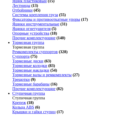
Ящик пластиковый
(15)
Лестницы
(13)
Отбойники
(45)
Системы крепления груза
(55)
Фиксаторы и противооткатные упоры
(17)
Ящики инструментальные
(31)
Ящики огнетушителя
(5)
Опорные устройства
(18)
Прочие комплектующие
(140)
Тормозная группа
Тормозная группа
Ремкомплекты суппортов
(328)
Суппорта
(75)
Тормозные диски
(63)
Тормозные колодки
(83)
Тормозные накладки
(54)
Тормозные валы и ремкомплекты
(27)
Трещотки
(9)
Тормозные барабаны
(16)
Прочие комплектующие
(82)
Ступичная группа
Ступичная группа
Крепеж
(18)
Кольца ABS
(6)
Крышки и гайки ступиц
(17)