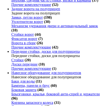
Верхняя, средняя часть стойки, вилки и карманы
(37)
Прочие комплектующие
(52)
Задние ворота на полуприцеп
Задние ворота на полуприцеп
Замки, петли ворот
(198)
Уплотнители ворот
(30)
Механизм удержания двери и антивандальный замок
(10)
Стойки ворот
(44)
Фиксатор ворот
(7)
Ворота в сборе
(26)
Прочие комплектующие
(42)
Передние стойки, доски для полуприцепа
Передние стойки, доски для полуприцепа
Стойки
(20)
Доски передние
(10)
Прочие комплектующие
(1)
Навесное оборудование для полуприцепов
Навесное оборудование для полуприцепов
Баки для воды
(11)
Бампера, панели и брус
(60)
Боковая защита
(46)
Брызговики, крылья, боковой анти-спрей и держатели
(96)
Корзина запасного колеса
(31)