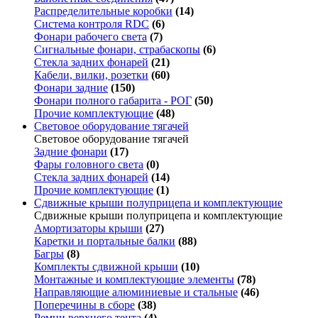
Распределительные коробки
(14)
Система контроля RDC
(6)
Фонари рабочего света
(7)
Сигнальные фонари, страбаскопы
(6)
Стекла задних фонарей
(21)
Кабели, вилки, розетки
(60)
Фонари задние
(150)
Фонари полного габарита - РОГ
(50)
Прочие комплектующие
(48)
Световое оборудование тягачей
Световое оборудование тягачей
Задние фонари
(17)
Фары головного света
(0)
Стекла задних фонарей
(14)
Прочие комплектующие
(1)
Сдвижные крыши полуприцепа и комплектующие
Сдвижные крыши полуприцепа и комплектующие
Амортизаторы крыши
(27)
Каретки и портальные балки
(88)
Багры
(8)
Комплекты сдвижной крыши
(10)
Монтажные и комплектующие элементы
(78)
Направляющие алюминиевые и стальные
(46)
Поперечины в сборе
(38)
Ремни верхнего тента
(4)