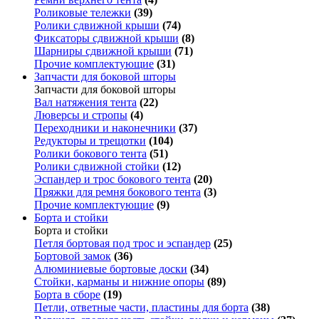
Роликовые тележки
(39)
Ролики сдвижной крыши
(74)
Фиксаторы сдвижной крыши
(8)
Шарниры сдвижной крыши
(71)
Прочие комплектующие
(31)
Запчасти для боковой шторы
Запчасти для боковой шторы
Вал натяжения тента
(22)
Люверсы и стропы
(4)
Переходники и наконечники
(37)
Редукторы и трещотки
(104)
Ролики бокового тента
(51)
Ролики сдвижной стойки
(12)
Эспандер и трос бокового тента
(20)
Пряжки для ремня бокового тента
(3)
Прочие комплектующие
(9)
Борта и стойки
Борта и стойки
Петля бортовая под трос и эспандер
(25)
Бортовой замок
(36)
Алюминиевые бортовые доски
(34)
Стойки, карманы и нижние опоры
(89)
Борта в сборе
(19)
Петли, ответные части, пластины для борта
(38)