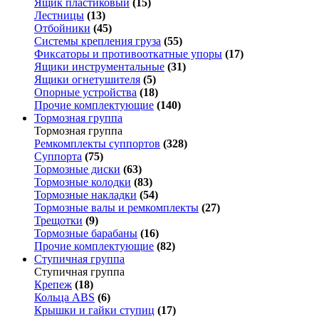
Ящик пластиковый
(15)
Лестницы
(13)
Отбойники
(45)
Системы крепления груза
(55)
Фиксаторы и противооткатные упоры
(17)
Ящики инструментальные
(31)
Ящики огнетушителя
(5)
Опорные устройства
(18)
Прочие комплектующие
(140)
Тормозная группа
Тормозная группа
Ремкомплекты суппортов
(328)
Суппорта
(75)
Тормозные диски
(63)
Тормозные колодки
(83)
Тормозные накладки
(54)
Тормозные валы и ремкомплекты
(27)
Трещотки
(9)
Тормозные барабаны
(16)
Прочие комплектующие
(82)
Ступичная группа
Ступичная группа
Крепеж
(18)
Кольца ABS
(6)
Крышки и гайки ступиц
(17)