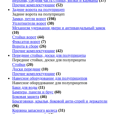
Верхняя, средняя часть стойки, вилки и карманы
(37)
Прочие комплектующие
(52)
Задние ворота на полуприцеп
Задние ворота на полуприцеп
Замки, петли ворот
(198)
Уплотнители ворот
(30)
Механизм удержания двери и антивандальный замок
(10)
Стойки ворот
(44)
Фиксатор ворот
(7)
Ворота в сборе
(26)
Прочие комплектующие
(42)
Передние стойки, доски для полуприцепа
Передние стойки, доски для полуприцепа
Стойки
(20)
Доски передние
(10)
Прочие комплектующие
(1)
Навесное оборудование для полуприцепов
Навесное оборудование для полуприцепов
Баки для воды
(11)
Бампера, панели и брус
(60)
Боковая защита
(46)
Брызговики, крылья, боковой анти-спрей и держатели
(96)
Корзина запасного колеса
(31)