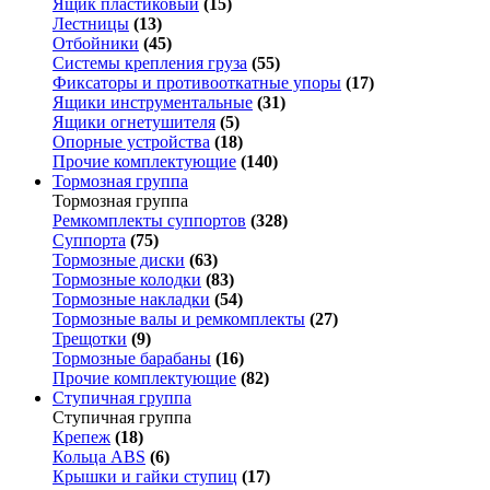
Ящик пластиковый
(15)
Лестницы
(13)
Отбойники
(45)
Системы крепления груза
(55)
Фиксаторы и противооткатные упоры
(17)
Ящики инструментальные
(31)
Ящики огнетушителя
(5)
Опорные устройства
(18)
Прочие комплектующие
(140)
Тормозная группа
Тормозная группа
Ремкомплекты суппортов
(328)
Суппорта
(75)
Тормозные диски
(63)
Тормозные колодки
(83)
Тормозные накладки
(54)
Тормозные валы и ремкомплекты
(27)
Трещотки
(9)
Тормозные барабаны
(16)
Прочие комплектующие
(82)
Ступичная группа
Ступичная группа
Крепеж
(18)
Кольца ABS
(6)
Крышки и гайки ступиц
(17)