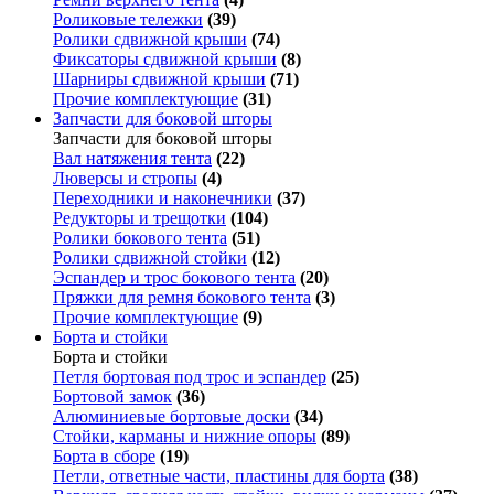
Роликовые тележки
(39)
Ролики сдвижной крыши
(74)
Фиксаторы сдвижной крыши
(8)
Шарниры сдвижной крыши
(71)
Прочие комплектующие
(31)
Запчасти для боковой шторы
Запчасти для боковой шторы
Вал натяжения тента
(22)
Люверсы и стропы
(4)
Переходники и наконечники
(37)
Редукторы и трещотки
(104)
Ролики бокового тента
(51)
Ролики сдвижной стойки
(12)
Эспандер и трос бокового тента
(20)
Пряжки для ремня бокового тента
(3)
Прочие комплектующие
(9)
Борта и стойки
Борта и стойки
Петля бортовая под трос и эспандер
(25)
Бортовой замок
(36)
Алюминиевые бортовые доски
(34)
Стойки, карманы и нижние опоры
(89)
Борта в сборе
(19)
Петли, ответные части, пластины для борта
(38)