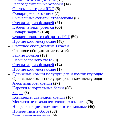
Распределительные коробки
(14)
Система контроля RDC
(6)
Фонари рабочего света
(7)
Сигнальные фонари, страбаскопы
(6)
Стекла задних фонарей
(21)
Кабели, вилки, розетки
(60)
Фонари задние
(150)
Фонари полного габарита - РОГ
(50)
Прочие комплектующие
(48)
Световое оборудование тягачей
Световое оборудование тягачей
Задние фонари
(17)
Фары головного света
(0)
Стекла задних фонарей
(14)
Прочие комплектующие
(1)
Сдвижные крыши полуприцепа и комплектующие
Сдвижные крыши полуприцепа и комплектующие
Амортизаторы крыши
(27)
Каретки и портальные балки
(88)
Багры
(8)
Комплекты сдвижной крыши
(10)
Монтажные и комплектующие элементы
(78)
Направляющие алюминиевые и стальные
(46)
Поперечины в сборе
(38)
Ремни верхнего тента
(4)