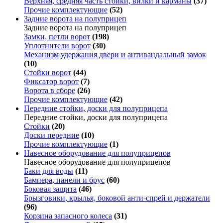
Верхняя, средняя часть стойки, вилки и карманы
(37)
Прочие комплектующие
(52)
Задние ворота на полуприцеп
Задние ворота на полуприцеп
Замки, петли ворот
(198)
Уплотнители ворот
(30)
Механизм удержания двери и антивандальный замок
(10)
Стойки ворот
(44)
Фиксатор ворот
(7)
Ворота в сборе
(26)
Прочие комплектующие
(42)
Передние стойки, доски для полуприцепа
Передние стойки, доски для полуприцепа
Стойки
(20)
Доски передние
(10)
Прочие комплектующие
(1)
Навесное оборудование для полуприцепов
Навесное оборудование для полуприцепов
Баки для воды
(11)
Бампера, панели и брус
(60)
Боковая защита
(46)
Брызговики, крылья, боковой анти-спрей и держатели
(96)
Корзина запасного колеса
(31)