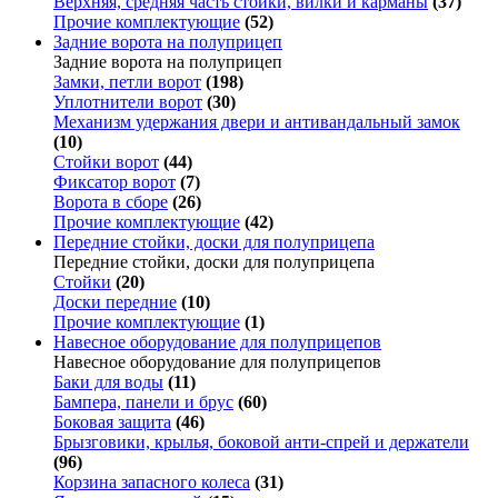
Верхняя, средняя часть стойки, вилки и карманы
(37)
Прочие комплектующие
(52)
Задние ворота на полуприцеп
Задние ворота на полуприцеп
Замки, петли ворот
(198)
Уплотнители ворот
(30)
Механизм удержания двери и антивандальный замок
(10)
Стойки ворот
(44)
Фиксатор ворот
(7)
Ворота в сборе
(26)
Прочие комплектующие
(42)
Передние стойки, доски для полуприцепа
Передние стойки, доски для полуприцепа
Стойки
(20)
Доски передние
(10)
Прочие комплектующие
(1)
Навесное оборудование для полуприцепов
Навесное оборудование для полуприцепов
Баки для воды
(11)
Бампера, панели и брус
(60)
Боковая защита
(46)
Брызговики, крылья, боковой анти-спрей и держатели
(96)
Корзина запасного колеса
(31)