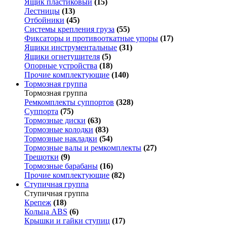
Ящик пластиковый
(15)
Лестницы
(13)
Отбойники
(45)
Системы крепления груза
(55)
Фиксаторы и противооткатные упоры
(17)
Ящики инструментальные
(31)
Ящики огнетушителя
(5)
Опорные устройства
(18)
Прочие комплектующие
(140)
Тормозная группа
Тормозная группа
Ремкомплекты суппортов
(328)
Суппорта
(75)
Тормозные диски
(63)
Тормозные колодки
(83)
Тормозные накладки
(54)
Тормозные валы и ремкомплекты
(27)
Трещотки
(9)
Тормозные барабаны
(16)
Прочие комплектующие
(82)
Ступичная группа
Ступичная группа
Крепеж
(18)
Кольца ABS
(6)
Крышки и гайки ступиц
(17)