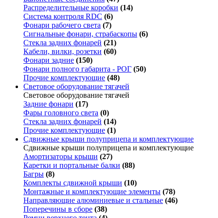
Распределительные коробки
(14)
Система контроля RDC
(6)
Фонари рабочего света
(7)
Сигнальные фонари, страбаскопы
(6)
Стекла задних фонарей
(21)
Кабели, вилки, розетки
(60)
Фонари задние
(150)
Фонари полного габарита - РОГ
(50)
Прочие комплектующие
(48)
Световое оборудование тягачей
Световое оборудование тягачей
Задние фонари
(17)
Фары головного света
(0)
Стекла задних фонарей
(14)
Прочие комплектующие
(1)
Сдвижные крыши полуприцепа и комплектующие
Сдвижные крыши полуприцепа и комплектующие
Амортизаторы крыши
(27)
Каретки и портальные балки
(88)
Багры
(8)
Комплекты сдвижной крыши
(10)
Монтажные и комплектующие элементы
(78)
Направляющие алюминиевые и стальные
(46)
Поперечины в сборе
(38)
Ремни верхнего тента
(4)