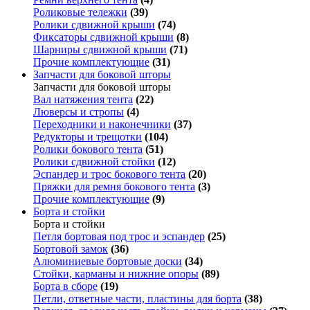
Роликовые тележки
(39)
Ролики сдвижной крыши
(74)
Фиксаторы сдвижной крыши
(8)
Шарниры сдвижной крыши
(71)
Прочие комплектующие
(31)
Запчасти для боковой шторы
Запчасти для боковой шторы
Вал натяжения тента
(22)
Люверсы и стропы
(4)
Переходники и наконечники
(37)
Редукторы и трещотки
(104)
Ролики бокового тента
(51)
Ролики сдвижной стойки
(12)
Эспандер и трос бокового тента
(20)
Пряжки для ремня бокового тента
(3)
Прочие комплектующие
(9)
Борта и стойки
Борта и стойки
Петля бортовая под трос и эспандер
(25)
Бортовой замок
(36)
Алюминиевые бортовые доски
(34)
Стойки, карманы и нижние опоры
(89)
Борта в сборе
(19)
Петли, ответные части, пластины для борта
(38)